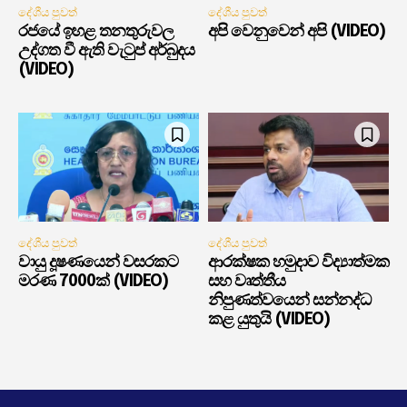
දේශීය පුවත්
දේශීය පුවත්
රජයේ ඉහළ තනතුරුවල
අපි වෙනුවෙන් අපි (VIDEO)
උද්ගත වී ඇති වැටුප් අර්බුදය
(VIDEO)
දේශීය පුවත්
දේශීය පුවත්
වායු දූෂණයෙන් වසරකට
ආරක්ෂක හමුදාව විද්‍යාත්මක
මරණ 7000ක් (VIDEO)
සහ වෘත්තීය
නිපුණත්වයෙන් සන්නද්ධ
කළ යුතුයි (VIDEO)