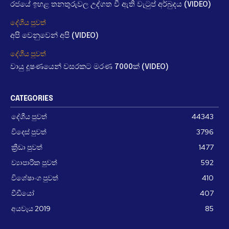
රජයේ ඉහළ තනතුරුවල උද්ගත වී ඇති වැටුප් අර්බුදය (VIDEO)
දේශීය පුවත්
අපි වෙනුවෙන් අපි (VIDEO)
දේශීය පුවත්
වායු දූෂණයෙන් වසරකට මරණ 7000ක් (VIDEO)
CATEGORIES
දේශීය පුවත්
44343
විදෙස් පුවත්
3796
ක්‍රීඩා පුවත්
1477
ව්‍යාපාරික පුවත්
592
විශේෂාංග පුවත්
410
වීඩීයෝ
407
අයවැය 2019
85