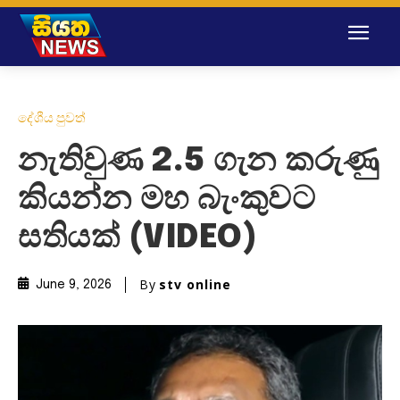
දේශීය පුවත්
නැතිවුණ 2.5 ගැන කරුණු
කියන්න මහ බැංකුවට
සතියක් (VIDEO)
By
stv online
June 9, 2026