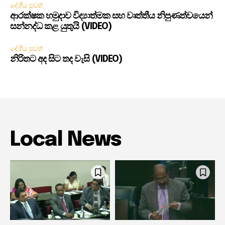
දේශීය පුවත්
ආරක්ෂක හමුදාව විද්‍යාත්මක සහ වෘත්තීය නිපුණත්වයෙන්
සන්නද්ධ කළ යුතුයි (VIDEO)
දේශීය පුවත්
නිරිතට අද සිට තද වැසි (VIDEO)
Local News