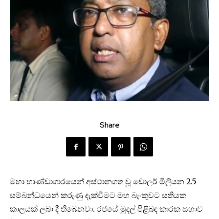
Share
මහා භාණ්ඩාගාරයෙන් අස්ථානගත වූ ඩොලර් මිලියන 2.5
සම්බන්ධයෙන් කරුණු දැක්වීමට මහ බැංකුවට සතියක
කාලයක් ලබා දී තිබෙනවා. රජයේ මුදල් පිළිබඳ කාරක සභාව