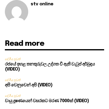
stv online
Read more
දේශීය පුවත්
රජයේ ඉහළ තනතුරුවල උද්ගත වී ඇති වැටුප් අර්බුදය
(VIDEO)
දේශීය පුවත්
අපි වෙනුවෙන් අපි (VIDEO)
දේශීය පුවත්
වායු දූෂණයෙන් වසරකට මරණ 7000ක් (VIDEO)