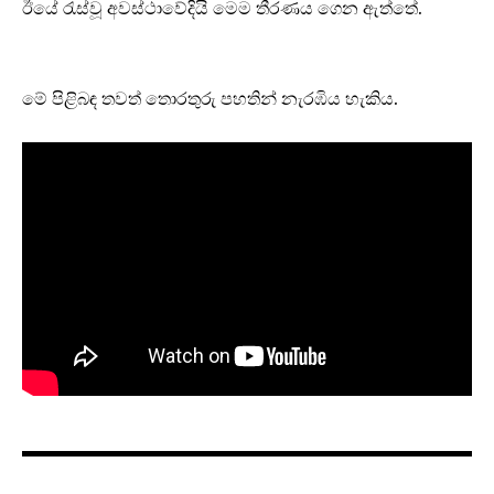
ඊයේ රැස්වූ අවස්ථාවේදියි මෙම තීරණය ගෙන ඇත්තේ.
මේ පිළිබඳ තවත් තොරතුරු පහතින් නැරඹිය හැකිය.