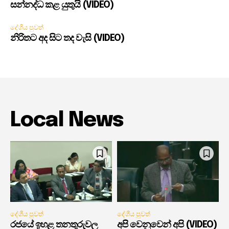
සන්නද්ධ කළ යුතුයි (VIDEO)
දේශීය පුවත්
නිරිතට අද සිට තද වැසි (VIDEO)
Local News
දේශීය පුවත්
දේශීය පුවත්
රජයේ ඉහළ තනතුරුවල
අපි වෙනුවෙන් අපි (VIDEO)