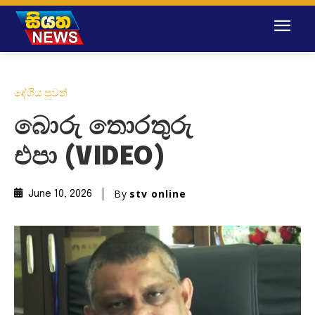
දේශීය පුවත්
බොරු තොරතුරු
එපා (VIDEO)
By
stv online
June 10, 2026