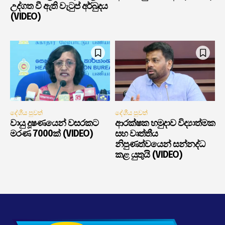
උද්ගත වී ඇති වැටුප් අර්බුදය
(VIDEO)
දේශීය පුවත්
දේශීය පුවත්
වායු දූෂණයෙන් වසරකට
ආරක්ෂක හමුදාව විද්‍යාත්මක
මරණ 7000ක් (VIDEO)
සහ වෘත්තීය
නිපුණත්වයෙන් සන්නද්ධ
කළ යුතුයි (VIDEO)