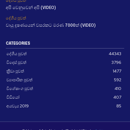
දේශීය පුවත්
අපි වෙනුවෙන් අපි (VIDEO)
දේශීය පුවත්
වායු දූෂණයෙන් වසරකට මරණ 7000ක් (VIDEO)
CATEGORIES
දේශීය පුවත්
44343
විදෙස් පුවත්
3796
ක්‍රීඩා පුවත්
1477
ව්‍යාපාරික පුවත්
592
විශේෂාංග පුවත්
410
වීඩීයෝ
407
අයවැය 2019
85