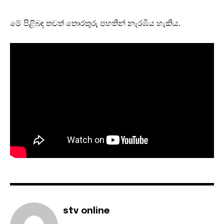
මේ පිළිබඳ තවත් තොරතුරු පහතින් නැරඹිය හැකිය.
stv online