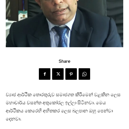
Share
ව්‍යාජ ආර්ථික තොරතුරුව සමාජගත කිරීමෙන් වළකින ලෙස
මහාචාර්ය වසන්ත අතුකෝරල ඉල්ලා සිටිනවා. මෙය
ආර්ථිකය කෙරෙහි අහිතකර ලෙස බලපාන ඔහු පෙන්වා
දෙනවා.