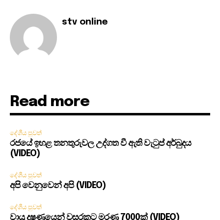
stv online
Read more
දේශීය පුවත්
රජයේ ඉහළ තනතුරුවල උද්ගත වී ඇති වැටුප් අර්බුදය
(VIDEO)
දේශීය පුවත්
අපි වෙනුවෙන් අපි (VIDEO)
දේශීය පුවත්
වායු දූෂණයෙන් වසරකට මරණ 7000ක් (VIDEO)