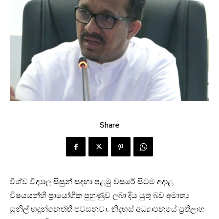
Share
විශ්ව විද්‍යාල සිසුන් සඳහා පළමු වසරේ සිටම අදාළ
විෂයයන්හි ප්‍රායෝගික පුහුණුව ලබා දිය යුතු බව අමාත්‍ය
සුනිල් හඳුන්නෙත්ති පවසනවා. නිදහස් අධ්‍යාපනයේ ප්‍රතිලාභ