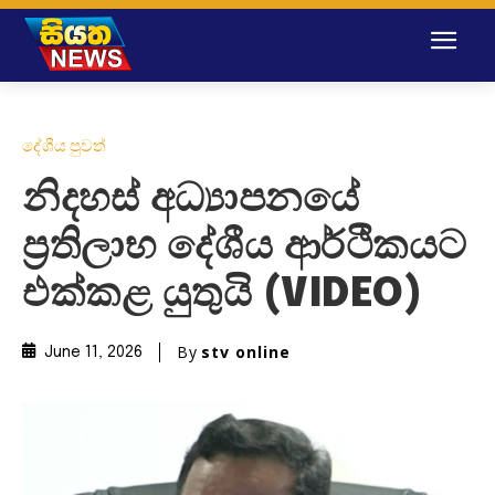
දේශීය පුවත්
නිදහස් අධ්‍යාපනයේ
ප්‍රතිලාභ දේශීය ආර්ථිකයට
එක්කළ යුතුයි (VIDEO)
By
stv online
June 11, 2026