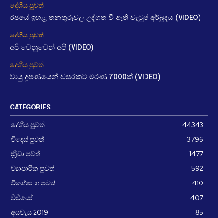
දේශීය පුවත්
රජයේ ඉහළ තනතුරුවල උද්ගත වී ඇති වැටුප් අර්බුදය (VIDEO)
දේශීය පුවත්
අපි වෙනුවෙන් අපි (VIDEO)
දේශීය පුවත්
වායු දූෂණයෙන් වසරකට මරණ 7000ක් (VIDEO)
CATEGORIES
දේශීය පුවත්
44343
විදෙස් පුවත්
3796
ක්‍රීඩා පුවත්
1477
ව්‍යාපාරික පුවත්
592
විශේෂාංග පුවත්
410
වීඩීයෝ
407
අයවැය 2019
85