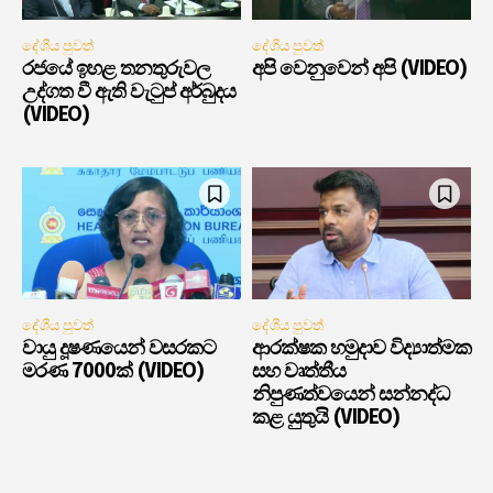
දේශීය පුවත්
දේශීය පුවත්
රජයේ ඉහළ තනතුරුවල
අපි වෙනුවෙන් අපි (VIDEO)
උද්ගත වී ඇති වැටුප් අර්බුදය
(VIDEO)
දේශීය පුවත්
දේශීය පුවත්
වායු දූෂණයෙන් වසරකට
ආරක්ෂක හමුදාව විද්‍යාත්මක
මරණ 7000ක් (VIDEO)
සහ වෘත්තීය
නිපුණත්වයෙන් සන්නද්ධ
කළ යුතුයි (VIDEO)