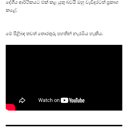
දේශීය ආර්ථිකයට එක් කළ යුතු බවයි ඔහු වැඩිදුරටත් ප්‍රකාශ
කළේ.
මේ පිළිබඳ තවත් තොරතුරු පහතින් නැරඹිය හැකිය.