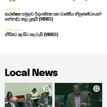
දේශීය පුවත්
ආරක්ෂක හමුදාව විද්‍යාත්මක සහ වෘත්තීය නිපුණත්වයෙන්
සන්නද්ධ කළ යුතුයි (VIDEO)
දේශීය පුවත්
නිරිතට අද සිට තද වැසි (VIDEO)
Local News