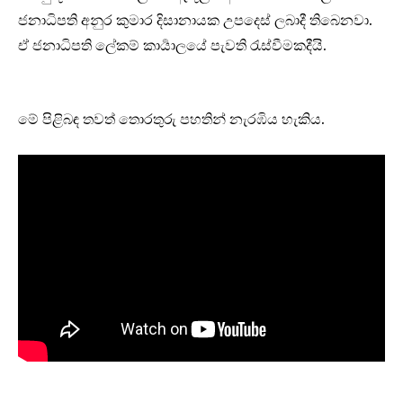
ජනාධිපති අනුර කුමාර දිසානායක උපදෙස් ලබාදී තිබෙනවා.
ඒ ජනාධිපති ලේකම් කාර්‍යාලයේ පැවති රැස්වීමකදීයි.
මේ පිළිබඳ තවත් තොරතුරු පහතින් නැරඹිය හැකිය.