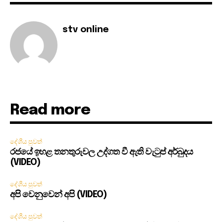
stv online
Read more
දේශීය පුවත්
රජයේ ඉහළ තනතුරුවල උද්ගත වී ඇති වැටුප් අර්බුදය
(VIDEO)
දේශීය පුවත්
අපි වෙනුවෙන් අපි (VIDEO)
දේශීය පුවත්