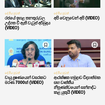
දේශීය පුවත්
දේශීය පුවත්
රජයේ ඉහළ තනතුරුවල
අපි වෙනුවෙන් අපි (VIDEO)
උද්ගත වී ඇති වැටුප් අර්බුදය
(VIDEO)
දේශීය පුවත්
දේශීය පුවත්
වායු දූෂණයෙන් වසරකට
ආරක්ෂක හමුදාව විද්‍යාත්මක
මරණ 7000ක් (VIDEO)
සහ වෘත්තීය
නිපුණත්වයෙන් සන්නද්ධ
කළ යුතුයි (VIDEO)