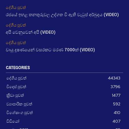
දේශීය පුවත්
රජයේ ඉහළ තනතුරුවල උද්ගත වී ඇති වැටුප් අර්බුදය (VIDEO)
දේශීය පුවත්
අපි වෙනුවෙන් අපි (VIDEO)
දේශීය පුවත්
වායු දූෂණයෙන් වසරකට මරණ 7000ක් (VIDEO)
CATEGORIES
දේශීය පුවත්
44343
විදෙස් පුවත්
3796
ක්‍රීඩා පුවත්
1477
ව්‍යාපාරික පුවත්
592
විශේෂාංග පුවත්
410
වීඩීයෝ
407