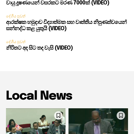
වායු දූෂණයෙන් වසරකට මරණ 7000ක් (VIDEO)
දේශීය පුවත්
ආරක්ෂක හමුදාව විද්‍යාත්මක සහ වෘත්තීය නිපුණත්වයෙන්
සන්නද්ධ කළ යුතුයි (VIDEO)
දේශීය පුවත්
නිරිතට අද සිට තද වැසි (VIDEO)
Local News