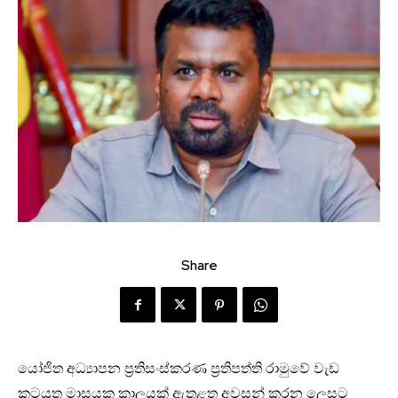
Share
යෝජිත අධ්‍යාපන ප්‍රතිසංස්කරණ ප්‍රතිපත්ති රාමුවේ වැඩ
කටයුතු මාසයක කාලයක් ඇතුළත අවසන් කරන ලෙසට