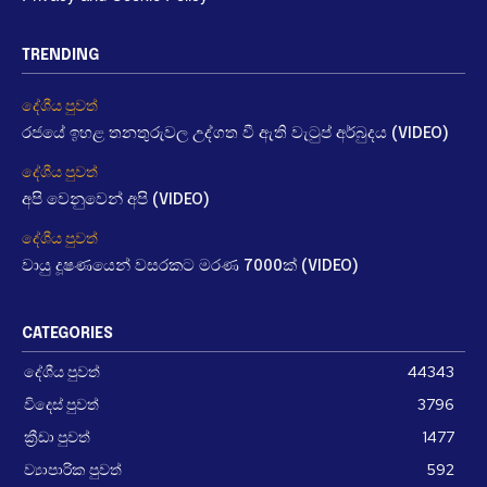
TRENDING
දේශීය පුවත්
රජයේ ඉහළ තනතුරුවල උද්ගත වී ඇති වැටුප් අර්බුදය (VIDEO)
දේශීය පුවත්
අපි වෙනුවෙන් අපි (VIDEO)
දේශීය පුවත්
වායු දූෂණයෙන් වසරකට මරණ 7000ක් (VIDEO)
CATEGORIES
දේශීය පුවත්
44343
විදෙස් පුවත්
3796
ක්‍රීඩා පුවත්
1477
ව්‍යාපාරික පුවත්
592