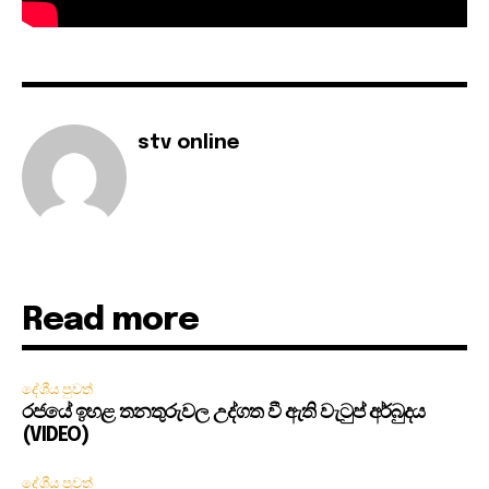
stv online
Read more
දේශීය පුවත්
රජයේ ඉහළ තනතුරුවල උද්ගත වී ඇති වැටුප් අර්බුදය
(VIDEO)
දේශීය පුවත්