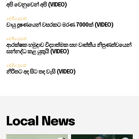
අපි වෙනුවෙන් අපි (VIDEO)
දේශීය පුවත්
වායු දූෂණයෙන් වසරකට මරණ 7000ක් (VIDEO)
දේශීය පුවත්
ආරක්ෂක හමුදාව විද්‍යාත්මක සහ වෘත්තීය නිපුණත්වයෙන්
සන්නද්ධ කළ යුතුයි (VIDEO)
දේශීය පුවත්
නිරිතට අද සිට තද වැසි (VIDEO)
Local News