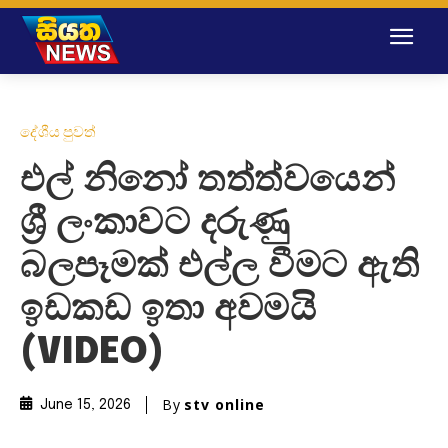
දේශීය පුවත්
එල් නිනෝ තත්ත්වයෙන්
ශ්‍රී ලංකාවට දරුණු
බලපෑමක් එල්ල වීමට ඇති
ඉඩකඩ ඉතා අවමයි
(VIDEO)
By
stv online
June 15, 2026