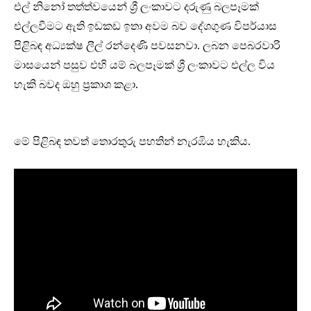
එල් නිනෝ තත්ත්වයෙන් ශ්‍රී ලංකාවට දරුණු බලපෑමක්
එල්ලවීමට ඇති ඉඩකඩ ඉතා අවම බව දේශගුණ විපර්යාස
පිළිබඳ අධ්‍යක්ෂ ලීල් රන්දෙණි පවසනවා. ලබන පෙබරවාරි
මාසයෙන් පසුව එහි යම් බලපෑමක් ශ්‍රී ලංකාවට එල්ල විය
හැකි බවද ඔහු ප්‍රකාශ කළා.
මේ පිළිබඳ තවත් තොරතුරු පහතින් නැරඹිය හැකිය.