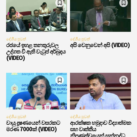
දේශීය පුවත්
දේශීය පුවත්
රජයේ ඉහළ තනතුරුවල
අපි වෙනුවෙන් අපි (VIDEO)
උද්ගත වී ඇති වැටුප් අර්බුදය
(VIDEO)
දේශීය පුවත්
දේශීය පුවත්
වායු දූෂණයෙන් වසරකට
ආරක්ෂක හමුදාව විද්‍යාත්මක
මරණ 7000ක් (VIDEO)
සහ වෘත්තීය
නිපුණත්වයෙන් සන්නද්ධ