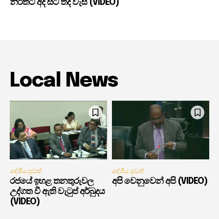
නිරිතට අද සිට තද වැසි (VIDEO)
Local News
දේශීය පුවත්
දේශීය පුවත්
රජයේ ඉහළ තනතුරුවල
අපි වෙනුවෙන් අපි (VIDEO)
උද්ගත වී ඇති වැටුප් අර්බුදය
(VIDEO)