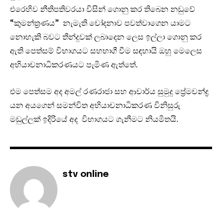
එරෙහිව නීතිපතිවරයා විසින් ගොනු කර තිබෙන නඩුවේ
“කුමන්ත්‍රණය” නැමැති චෝදනාව පවත්වාගෙන යාමට
නොහැකි බවට තීන්දුවක් ලබාදෙන ලෙස ඉල්ලා ගොනු කර
ඇති පෙත්සම් විභාගයට සහභාගී වීම සඳහායි ඔහු මෙලෙස
අභියාචනාධිකරණයට පැමිණ ඇත්තේ.
එම පෙත්සම අද අමල් රණරාජා සහ ආචාර්ය සුමුදු ප්‍රේමචන්ද්‍ර
යන අයගෙන් සමන්විත අභියාචනාධිකරණ විනිසුරු
මඩුල්ලක් ඉදිරියේ අද විභාගයට ගැනීමට නියමිතයි.
stv online