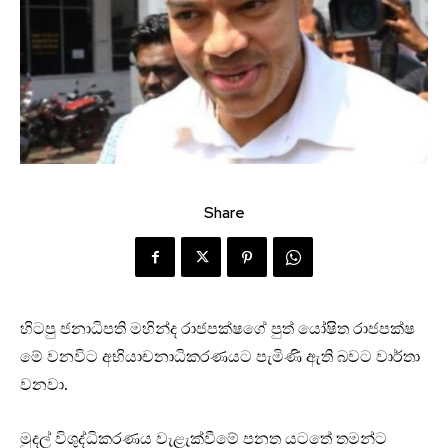
Share
හිටපු ජනාධිපති මහින්ද රාජපක්ෂගේ පුත් යෝෂිත රාජපක්ෂ
මේ වනවිට අභියාචනාධිකරණයට පැමිණි ඇති බවට වාර්තා
වනවා.
මුදල් විශුද්ධිකරණය වැළැක්වීමේ පනත යටතේ තමන්ට