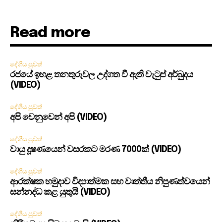
Read more
දේශීය පුවත්
රජයේ ඉහළ තනතුරුවල උද්ගත වී ඇති වැටුප් අර්බුදය
(VIDEO)
දේශීය පුවත්
අපි වෙනුවෙන් අපි (VIDEO)
දේශීය පුවත්
වායු දූෂණයෙන් වසරකට මරණ 7000ක් (VIDEO)
දේශීය පුවත්
ආරක්ෂක හමුදාව විද්‍යාත්මක සහ වෘත්තීය නිපුණත්වයෙන්
සන්නද්ධ කළ යුතුයි (VIDEO)
දේශීය පුවත්