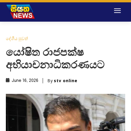
දේශීය පුවත්
යෝෂිත රාජපක්ෂ
අභියාචනාධිකරණයට
By
stv online
June 16, 2026