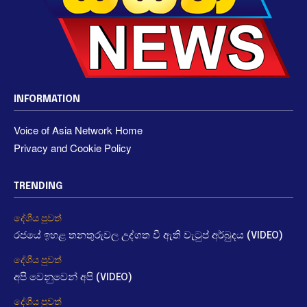
INFORMATION
Voice of Asia Network Home
Privacy and Cookie Policy
TRENDING
දේශීය පුවත්
රජයේ ඉහළ තනතුරුවල උද්ගත වී ඇති වැටුප් අර්බුදය (VIDEO)
දේශීය පුවත්
අපි වෙනුවෙන් අපි (VIDEO)
දේශීය පුවත්