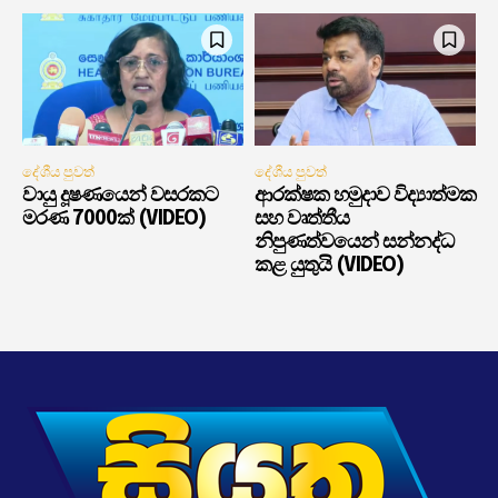
දේශීය පුවත්
දේශීය පුවත්
වායු දූෂණයෙන් වසරකට
ආරක්ෂක හමුදාව විද්‍යාත්මක
මරණ 7000ක් (VIDEO)
සහ වෘත්තීය
නිපුණත්වයෙන් සන්නද්ධ
කළ යුතුයි (VIDEO)