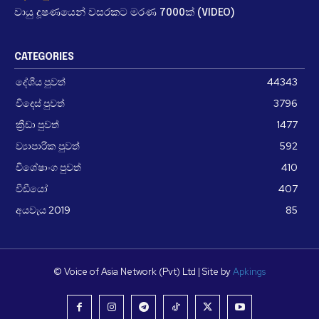
වායු දූෂණයෙන් වසරකට මරණ 7000ක් (VIDEO)
CATEGORIES
දේශීය පුවත්
44343
විදෙස් පුවත්
3796
ක්‍රීඩා පුවත්
1477
ව්‍යාපාරික පුවත්
592
විශේෂාංග පුවත්
410
වීඩීයෝ
407
අයවැය 2019
85
© Voice of Asia Network (Pvt) Ltd | Site by
Apkings