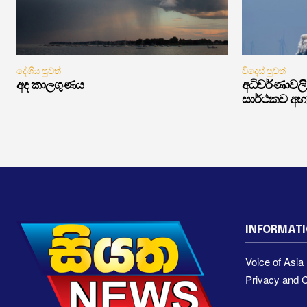
දේශීය පුවත්
විදෙස් පුවත්
අද කාලගුණය
අධිවර්ණාවලි 
සාර්ථකව අභ
INFORMAT
Voice of Asi
Privacy and C