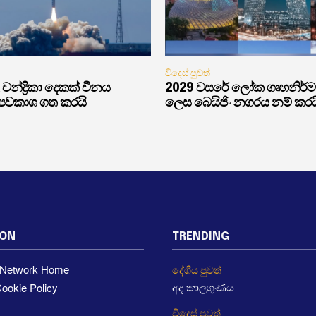
විදෙස් පුවත්
චන්ද්‍රිකා දෙකක් චීනය
2029 වසරේ ලෝක ගෘහනිර්
්‍යවකාශ ගත කරයි
ලෙස බෙයිජිං නගරය නම් කරය
ION
TRENDING
a Network Home
දේශීය පුවත්
ookie Policy
අද කාලගුණය
විදෙස් පුවත්