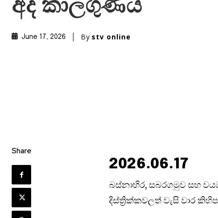
අද කාලගුණය
By
stv online
June 17, 2026
Share
2026.06.17
බස්නාහිර, සබරගමුව සහ වය
දිස්ත්‍රික්කවලත් වැසි වාර කිහ