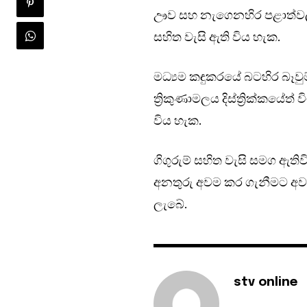
ඌව සහ නැගෙනහිර පළාත්වල ස
සහිත වැසි ඇති විය හැක.
මධ්‍යම කඳුකරයේ බටහිර බෑවුම
ත්‍රිකුණාමලය දිස්ත්‍රික්කයේ
විය හැක.
ගිගුරුම් සහිත වැසි සමග ඇති
අනතුරු අවම කර ගැනීමට අවශ
ලැබේ.
stv online