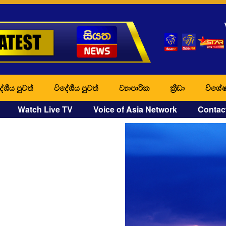
ේශීය පුවත්
විදේශීය පුවත්
ව්‍යාපාරික
ක්‍රීඩා
විශේෂ
Watch Live TV
Voice of Asia Network
Contac