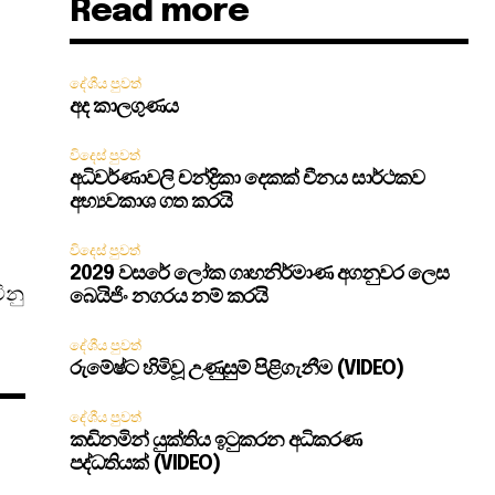
Read more
දේශීය පුවත්
අද කාලගුණය
විදෙස් පුවත්
අධිවර්ණාවලි චන්ද්‍රිකා දෙකක් චීනය සාර්ථකව
අභ්‍යවකාශ ගත කරයි
විදෙස් පුවත්
2029 වසරේ ලෝක ගෘහනිර්මාණ අගනුවර ලෙස
ිනු
බෙයිජිං නගරය නම් කරයි
දේශීය පුවත්
රුමේෂ්ට හිමිවූ උණුසුම් පිළිගැනීම (VIDEO)
දේශීය පුවත්
කඩිනමින් යුක්තිය ඉටුකරන අධිකරණ
පද්ධතියක් (VIDEO)