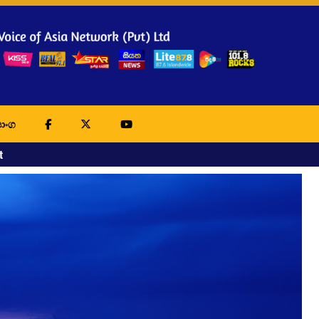
ාංග
t