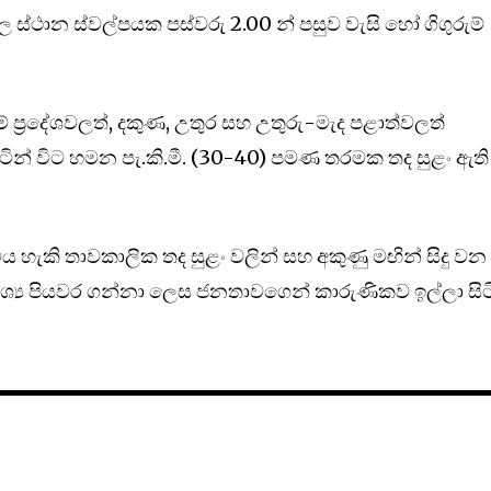
්ථාන ස්වල්පයක පස්වරු 2.00 න් පසුව වැසි හෝ ගිගුරුම්
් ප්‍රදේශවලත්, දකුණ, උතුර සහ උතුරු-මැද පළාත්වලත්
ත් විටින් විට හමන පැ.කි.මී. (30-40) පමණ තරමක තද සුළං ඇති
විය හැකි තාවකාලික තද සුළං වලින් සහ අකුණු මඟින් සිදු වන
්‍ය පියවර ගන්නා ලෙස ජනතාවගෙන් කාරුණිකව ඉල්ලා සිට