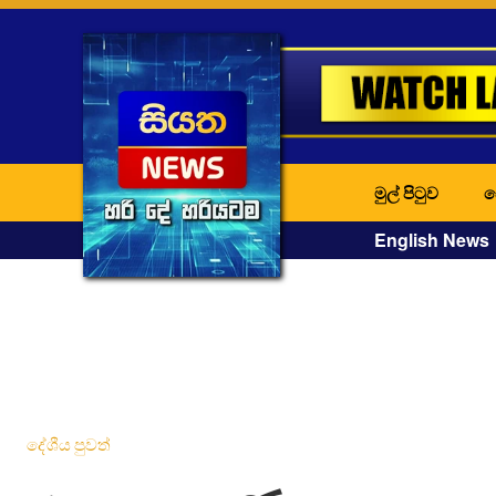
මුල් පිටුව
ද
English News
දේශීය පුවත්