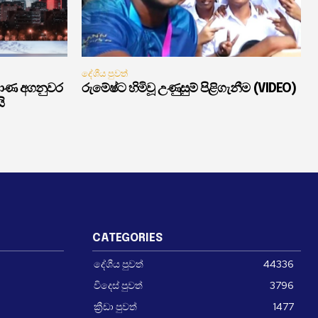
දේශීය පුවත්
මාණ අගනුවර
රුමේෂ්ට හිමිවූ උණුසුම් පිළිගැනීම (VIDEO)
ි
CATEGORIES
දේශීය පුවත්
44336
විදෙස් පුවත්
3796
ක්‍රීඩා පුවත්
1477