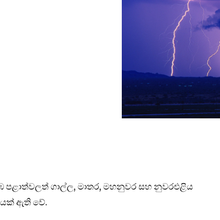
ඹ පළාත්වලත් ගාල්ල, මාතර, මහනුවර සහ නුවරඑළිය
ිපයක් ඇති වේ.