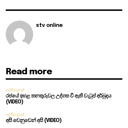
stv online
Read more
දේශීය පුවත්
රජයේ ඉහළ තනතුරුවල උද්ගත වී ඇති වැටුප් අර්බුදය
(VIDEO)
දේශීය පුවත්
අපි වෙනුවෙන් අපි (VIDEO)