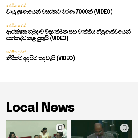
දේශීය පුවත්
වායු දූෂණයෙන් වසරකට මරණ 7000ක් (VIDEO)
දේශීය පුවත්
ආරක්ෂක හමුදාව විද්‍යාත්මක සහ වෘත්තීය නිපුණත්වයෙන්
සන්නද්ධ කළ යුතුයි (VIDEO)
දේශීය පුවත්
නිරිතට අද සිට තද වැසි (VIDEO)
Local News