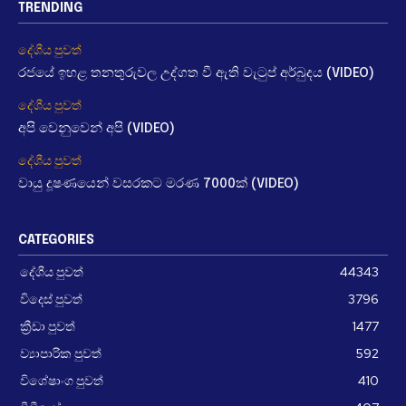
TRENDING
දේශීය පුවත්
රජයේ ඉහළ තනතුරුවල උද්ගත වී ඇති වැටුප් අර්බුදය (VIDEO)
දේශීය පුවත්
අපි වෙනුවෙන් අපි (VIDEO)
දේශීය පුවත්
වායු දූෂණයෙන් වසරකට මරණ 7000ක් (VIDEO)
CATEGORIES
දේශීය පුවත්
44343
විදෙස් පුවත්
3796
ක්‍රීඩා පුවත්
1477
ව්‍යාපාරික පුවත්
592
විශේෂාංග පුවත්
410