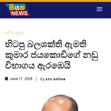
දේශීය පුවත්
හිටපු බලශක්ති ඇමති
කුමාර ජයකොඩිගේ නඩු
විභාගය ඇරඹෙයි
By
stv online
June 17, 2026