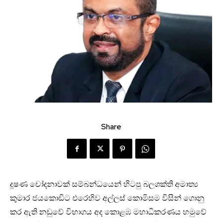
Share
දූෂණ චෝදනාවක් සම්බන්ධයෙන් හිටපු බලශක්ති අමාත්‍ය
කුමාර ජයකොඩිට එරෙහිව අල්ලස් කොමිසම විසින් ගොනු
කර ඇති නඩුවේ විභාගය අද කොළඹ මහාධිකරණය හමුවේ