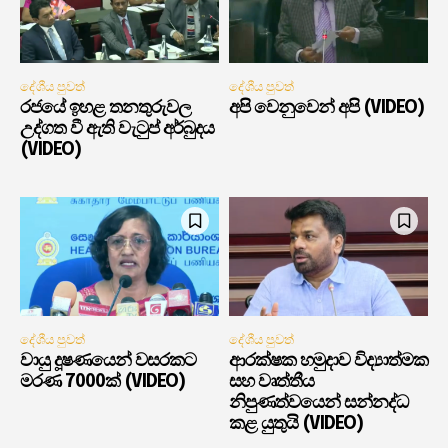
දේශීය පුවත්
දේශීය පුවත්
රජයේ ඉහළ තනතුරුවල
අපි වෙනුවෙන් අපි (VIDEO)
උද්ගත වී ඇති වැටුප් අර්බුදය
(VIDEO)
දේශීය පුවත්
දේශීය පුවත්
වායු දූෂණයෙන් වසරකට
ආරක්ෂක හමුදාව විද්‍යාත්මක
මරණ 7000ක් (VIDEO)
සහ වෘත්තීය
නිපුණත්වයෙන් සන්නද්ධ
කළ යුතුයි (VIDEO)