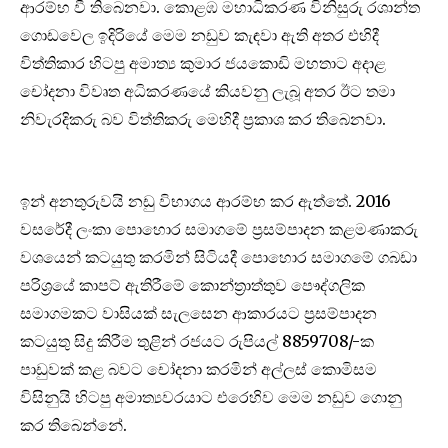
ආරම්භ වී තිබෙනවා. කොළඹ මහාධිකරණ විනිසුරු රශාන්ත
ගොඩවෙල ඉදිරියේ මෙම නඩුව කැඳවා ඇති අතර එහිදී
විත්තිකාර හිටපු අමාත්‍ය කුමාර ජයකොඩි මහතාට අදාළ
චෝදනා විවෘත අධිකරණයේ කියවනු ලැබූ අතර ඊට තමා
නිවැරදිකරු බව විත්තිකරු මෙහිදී ප්‍රකාශ කර තිබෙනවා.
ඉන් අනතුරුවයි නඩු විභාගය ආරම්භ කර ඇත්තේ. 2016
වසරේදී ලංකා පොහොර සමාගමේ ප්‍රසම්පාදන කළමණාකරු
වශයෙන් කටයුතු කරමින් සිටියදී පොහොර සමාගමේ ගබඩා
පරිශ්‍රයේ කාපට් ඇතිරීමේ කොන්ත්‍රාත්තුව පෞද්ගලික
සමාගමකට වාසියක් සැලසෙන ආකාරයට ප්‍රසම්පාදන
කටයුතු සිදු කිරීම තුළින් රජයට රුපියල් 8859708/-ක
පාඩුවක් කළ බවට චෝදනා කරමින් අල්ලස් කොමිසම
විසිනුයි හිටපු අමාත්‍යවරයාට එරෙහිව මෙම නඩුව ගොනු
කර තිබෙන්නේ.