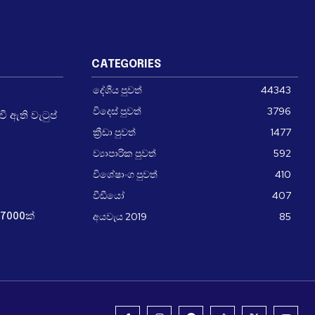
CATEGORIES
දේශීය පුවත්
44343
විදෙස් පුවත්
3796
 ඇති වැටුප්
ක්‍රීඩා පුවත්
1477
ව්‍යාපාරික පුවත්
592
විශේෂාංග පුවත්
410
වීඩීයෝ
407
අයවැය 2019
85
7000ක්