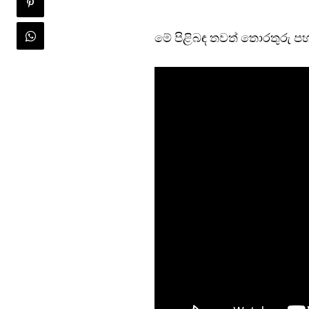
මේ පිළිබඳ තවත් තොරතුරු පහ