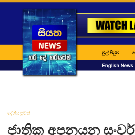
මුල් පිටුව
ද
English News
දේශීය පුවත්
ජාතික අපනයන සංවර