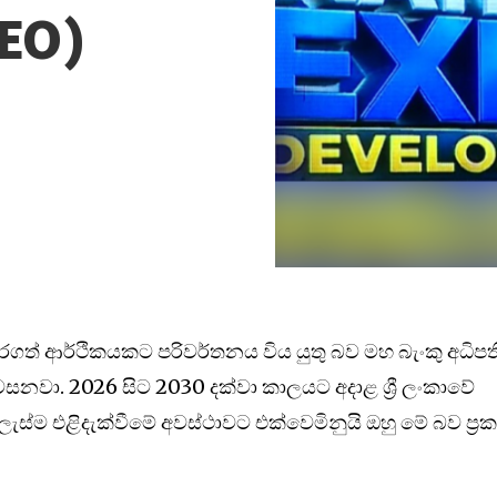
DEO)
 කරගත් ආර්ථිකයකට පරිවර්තනය විය යුතු බව මහ බැංකු අධිපත
වසනවා. 2026 සිට 2030 දක්වා කාලයට අදාළ ශ්‍රී ලංකාවේ
්ම එළිදැක්වීමේ අවස්ථාවට එක්වෙමිනුයි ඔහු මේ බව ප්‍ර