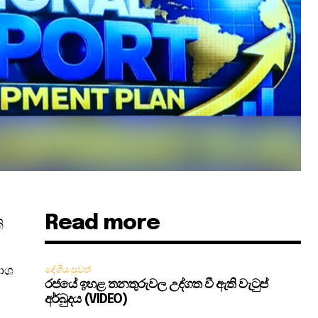
Read more
ි
කාශ
දේශීය පුවත්
රජයේ ඉහළ තනතුරුවල උද්ගත වී ඇති වැටුප්
අර්බුදය (VIDEO)