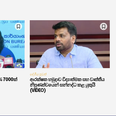
දේශීය පුවත්
ණ 7000ක්
ආරක්ෂක හමුදාව විද්‍යාත්මක සහ වෘත්තීය
නිපුණත්වයෙන් සන්නද්ධ කළ යුතුයි
(VIDEO)