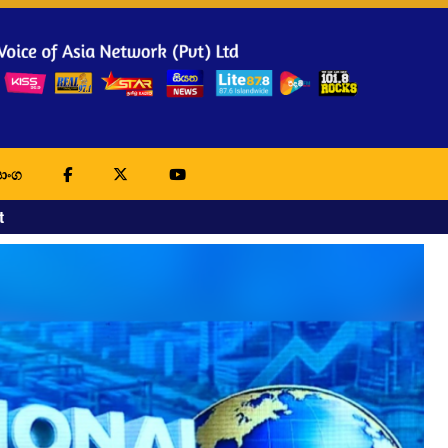
ාංග
t