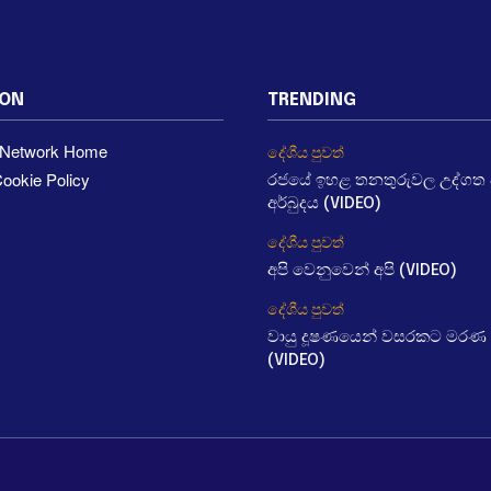
ION
TRENDING
a Network Home
දේශීය පුවත්
ookie Policy
රජයේ ඉහළ තනතුරුවල උද්ගත වී
අර්බුදය (VIDEO)
දේශීය පුවත්
අපි වෙනුවෙන් අපි (VIDEO)
දේශීය පුවත්
වායු දූෂණයෙන් වසරකට මරණ 
(VIDEO)