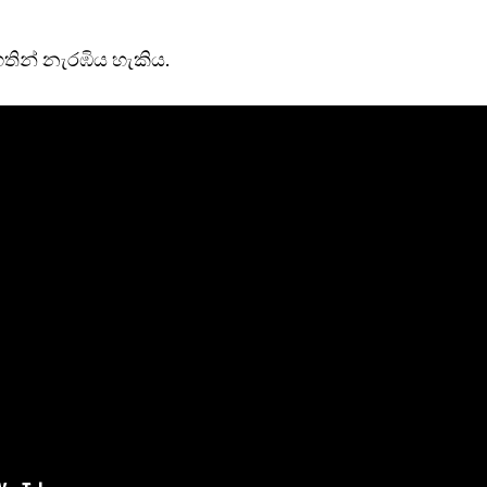
තින් නැරඹිය හැකිය.