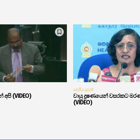
දේශීය පුවත්
් අපි (VIDEO)
වායු දූෂණයෙන් වසරකට මර
(VIDEO)