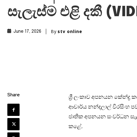
සැලැස්ම එළි දකී (VI
By
stv online
June 17, 2026
Share
ශ්‍රී ලංකාව අපනයන කේන්ද්‍ර
ආචාර්ය නන්දලාල් වීරසිංහ ප
ජාතික අපනයන සංවර්ධන සැලැස
කළේ.