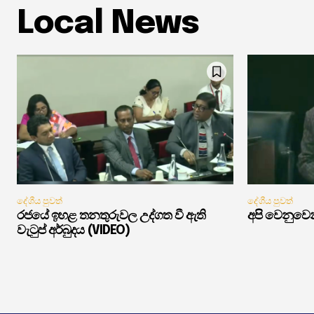
Local News
දේශීය පුවත්
දේශීය පුවත්
රජයේ ඉහළ තනතුරුවල උද්ගත වී ඇති
අපි වෙනුවෙන
වැටුප් අර්බුදය (VIDEO)