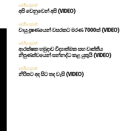
දේශීය පුවත්
අපි වෙනුවෙන් අපි (VIDEO)
දේශීය පුවත්
වායු දූෂණයෙන් වසරකට මරණ 7000ක් (VIDEO)
දේශීය පුවත්
ආරක්ෂක හමුදාව විද්‍යාත්මක සහ වෘත්තීය
නිපුණත්වයෙන් සන්නද්ධ කළ යුතුයි (VIDEO)
දේශීය පුවත්
නිරිතට අද සිට තද වැසි (VIDEO)