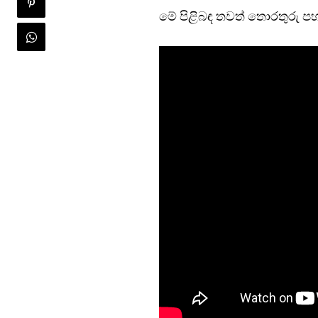
මේ පිළිබඳ තවත් තොරතුරු පහ