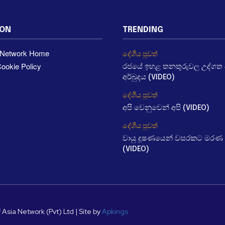
ION
TRENDING
a Network Home
දේශීය පුවත්
ookie Policy
රජයේ ඉහළ තනතුරුවල උද්ගත වී
අර්බුදය (VIDEO)
දේශීය පුවත්
අපි වෙනුවෙන් අපි (VIDEO)
දේශීය පුවත්
වායු දූෂණයෙන් වසරකට මරණ 
(VIDEO)
 Asia Network (Pvt) Ltd | Site by
Apkings