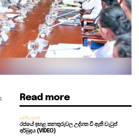
Read more
ය
දේශීය පුවත්
රජයේ ඉහළ තනතුරුවල උද්ගත වී ඇති වැටුප්
අර්බුදය (VIDEO)