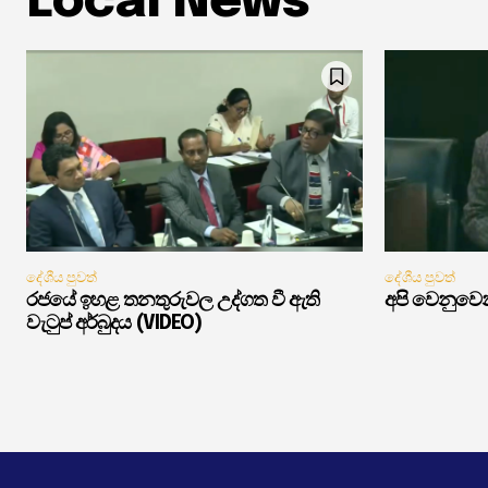
Local News
දේශීය පුවත්
දේශීය පුවත්
රජයේ ඉහළ තනතුරුවල උද්ගත වී ඇති
අපි වෙනුවෙන
වැටුප් අර්බුදය (VIDEO)