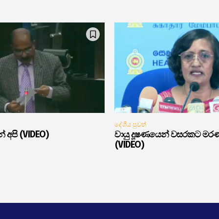
දේශීය පුවත්
් අපි (VIDEO)
වායු දූෂණයෙන් වසරකට මර
(VIDEO)