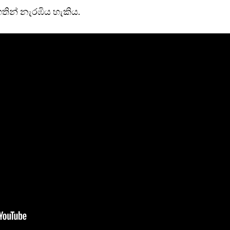
තින් නැරඹිය හැකිය.