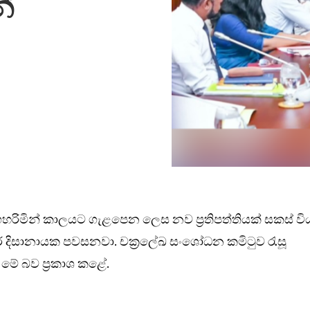
්
ිමින් කාලයට ගැළපෙන ලෙස නව ප්‍රතිපත්තියක් සකස් වි
ාර දිසානායක පවසනවා. චක්‍රලේඛ සංශෝධන කමිටුව රැසූ
 මේ බව ප්‍රකාශ කළේ.