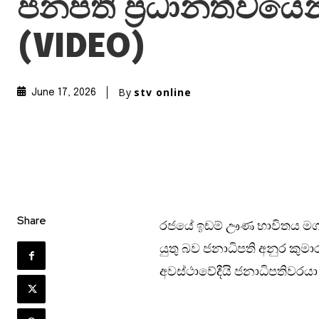
ජනපති ප්‍රධානත්වයෙන
(VIDEO)
By
stv online
June 17, 2026
Share
රජයේ ඉඩම් ඌණ භාවිතය මගහර
යුතු බව ජනාධිපති අනුර කුම
අවස්ථාවේදීයි ජනාධිපතිවරයා