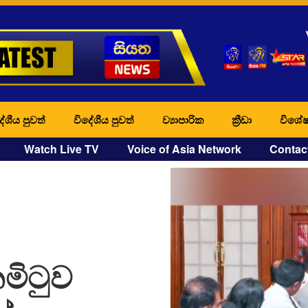
ේශීය පුවත්
විදේශීය පුවත්
ව්‍යාපාරික
ක්‍රීඩා
විශේෂ
Watch Live TV
Voice of Asia Network
Contac
මිටුව