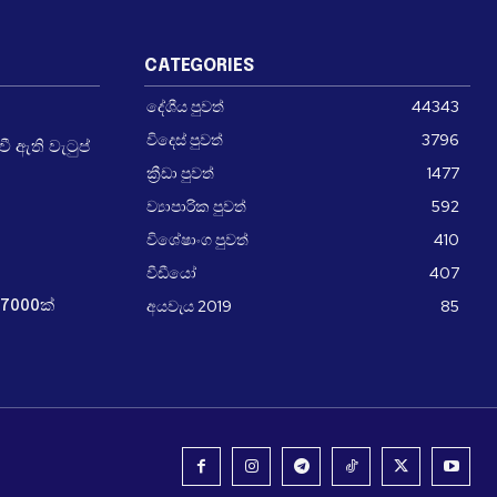
CATEGORIES
දේශීය පුවත්
44343
විදෙස් පුවත්
3796
 ඇති වැටුප්
ක්‍රීඩා පුවත්
1477
ව්‍යාපාරික පුවත්
592
විශේෂාංග පුවත්
410
වීඩීයෝ
407
අයවැය 2019
85
7000ක්