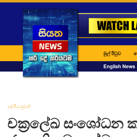
මුල් පිටුව
ද
English News
දේශීය පුවත්
චක්‍රලේඛ සංශෝධන ක