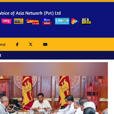
ාංග
t