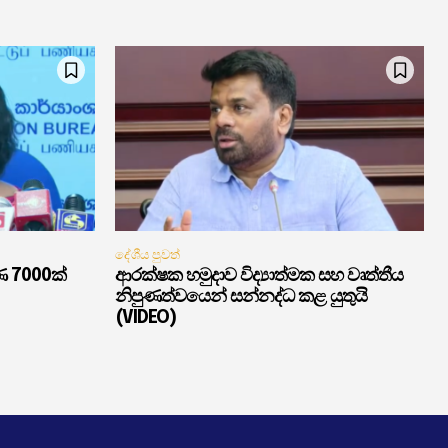
දේශීය පුවත්
ණ 7000ක්
ආරක්ෂක හමුදාව විද්‍යාත්මක සහ වෘත්තීය
නිපුණත්වයෙන් සන්නද්ධ කළ යුතුයි
(VIDEO)