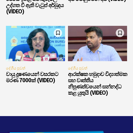
උද්ගත වී ඇති වැටුප් අර්බුදය
(VIDEO)
දේශීය පුවත්
දේශීය පුවත්
වායු දූෂණයෙන් වසරකට
ආරක්ෂක හමුදාව විද්‍යාත්මක
මරණ 7000ක් (VIDEO)
සහ වෘත්තීය
නිපුණත්වයෙන් සන්නද්ධ
කළ යුතුයි (VIDEO)