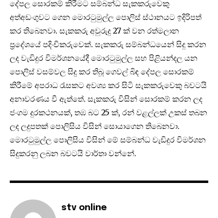
දේපල සොරකම් කිරීමට සම්බන්ධ සැකකරුවෙකු
අත්අඩංගුවට ගෙන මොරටුමුල්ල පොලිස් ස්ථානයට ඉදිරිපත්
කර තිබෙනවා. සැකකරු අවුරුදු 27 ක් වන රත්මලාන
ප්‍රදේශයේ පදිංචිකරුවෙක්. සැකකරු සම්බන්ධයෙන් සිදු කරන
ලද වැඩිදුර විමර්ශනයේදී මොරටුමුල්ල සහ පිළියන්දල යන
පොලිස් වසම්වල සිදු කර තිබූ ගෙවල් බිඳ දේපල සොරකම්
කිරීමේ අපරාධ රැසකට අවශ්‍ය කර සිටි සැකකරුවෙකු බවටයි
අනාවරණය වී ඇත්තේ. සැකකරු විසින් සොරකම් කරන ලද
ජංගම දුරකථනයක්, තඹ බට 25 ක්, රන් වළල්ලක් උකස් තබන
ලද ලදුපතක් පොලිසිය විසින් සොයාගෙන තිබෙනවා.
මොරටුමුල්ල පොලිසිය විසින් මේ සම්බන්ධ වැඩිදුර විමර්ශන
සිදුකරනු ලබන බවටයි වාර්තා වන්නේ.
stv online