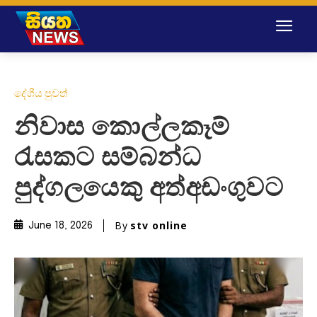
දේශීය පුවත්
නිවාස කොල්ලකෑම්
රැසකට සම්බන්ධ
පුද්ගලයෙකු අත්අඩංගුවට
By
stv online
June 18, 2026