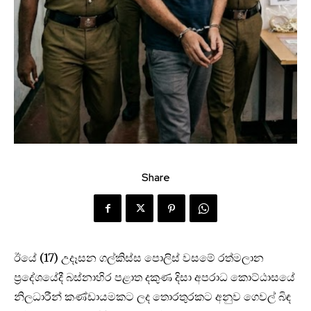
Share
ඊයේ (17) උදෑසන ගල්කිස්ස පොලිස් වසමේ රත්මලාන
ප්‍රදේශයේදී බස්නාහිර පළාත දකුණ දිසා අපරාධ කොට්ඨාසයේ
නිලධාරීන් කණ්ඩායමකට ලද තොරතුරකට අනුව ගෙවල් බිඳ