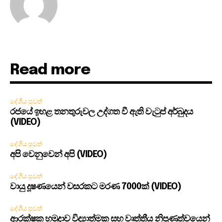
Read more
දේශීය පුවත්
රජයේ ඉහළ තනතුරුවල උද්ගත වී ඇති වැටුප් අර්බුදය
(VIDEO)
දේශීය පුවත්
අපි වෙනුවෙන් අපි (VIDEO)
දේශීය පුවත්
වායු දූෂණයෙන් වසරකට මරණ 7000ක් (VIDEO)
දේශීය පුවත්
ආරක්ෂක හමුදාව විද්‍යාත්මක සහ වෘත්තීය නිපුණත්වයෙන්