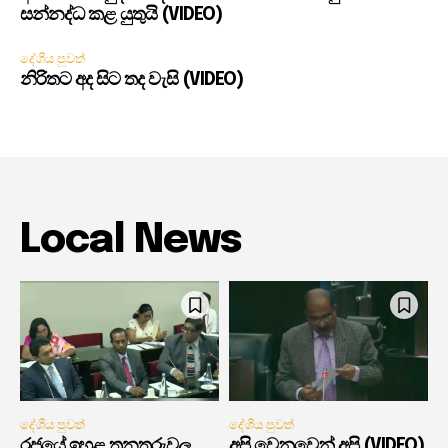
සන්නද්ධ කළ යුතුයි (VIDEO)
දේශීය පුවත්
නිරිතට අද සිට තද වැසි (VIDEO)
Local News
දේශීය පුවත්
දේශීය පුවත්
රජයේ ඉහළ තනතුරුවල
අපි වෙනුවෙන් අපි (VIDEO)