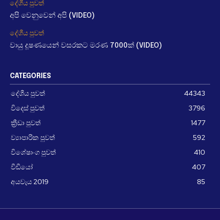
දේශීය පුවත්
අපි වෙනුවෙන් අපි (VIDEO)
දේශීය පුවත්
වායු දූෂණයෙන් වසරකට මරණ 7000ක් (VIDEO)
CATEGORIES
දේශීය පුවත්
44343
විදෙස් පුවත්
3796
ක්‍රීඩා පුවත්
1477
ව්‍යාපාරික පුවත්
592
විශේෂාංග පුවත්
410
වීඩීයෝ
407
අයවැය 2019
85