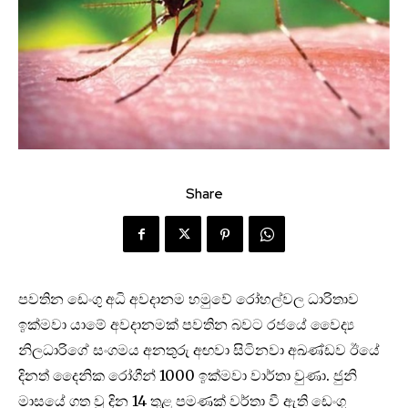
Share
පවතින ඩෙංගු අධි අවදානම හමුවේ රෝහල්වල ධාරිතාව
ඉක්මවා යාමේ අවදානමක් පවතින බවට රජයේ වෛද්‍ය
නිලධාරිගේ සංගමය අනතුරු අඟවා සිටිනවා අඛණ්ඩව ඊයේ
දිනත් දෛනික රෝගීන් 1000 ඉක්මවා වාර්තා වුණා. ජුනි
මාසයේ ගත වූ දින 14 තුළ පමණක් වර්තා වී ඇති ඩෙංගු