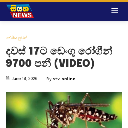
දේශීය පුවත්
දවස් 17ට ඩෙංගු රෝගීන්
9700 පනී (VIDEO)
By
stv online
June 18, 2026