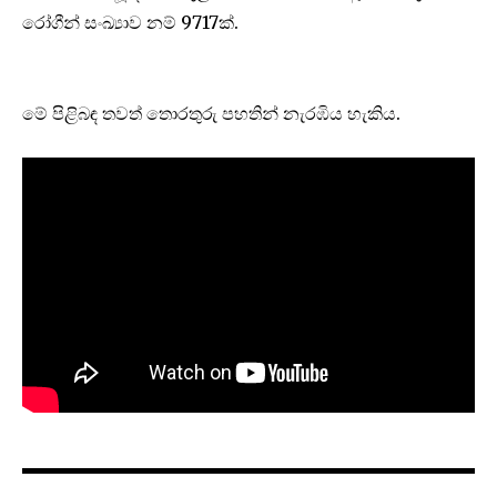
රෝගීන් සංඛ්‍යාව නම් 9717ක්.
මේ පිළිබඳ තවත් තොරතුරු පහතින් නැරඹි‍ය හැකිය.