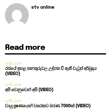
stv online
Read more
දේශීය පුවත්
රජයේ ඉහළ තනතුරුවල උද්ගත වී ඇති වැටුප් අර්බුදය
(VIDEO)
දේශීය පුවත්
අපි වෙනුවෙන් අපි (VIDEO)
දේශීය පුවත්
වායු දූෂණයෙන් වසරකට මරණ 7000ක් (VIDEO)