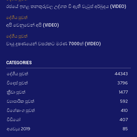
රජයේ ඉහළ තනතුරුවල උද්ගත වී ඇති වැටුප් අර්බුදය (VIDEO)
දේශීය පුවත්
අපි වෙනුවෙන් අපි (VIDEO)
දේශීය පුවත්
වායු දූෂණයෙන් වසරකට මරණ 7000ක් (VIDEO)
CATEGORIES
දේශීය පුවත්
44343
විදෙස් පුවත්
3796
ක්‍රීඩා පුවත්
1477
ව්‍යාපාරික පුවත්
592
විශේෂාංග පුවත්
410
වීඩීයෝ
407
අයවැය 2019
85