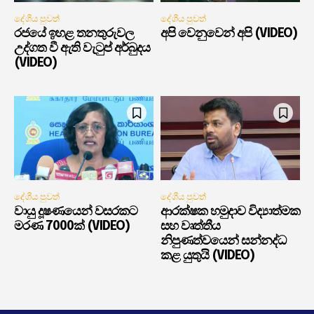
දේශීය පුවත්
දේශීය පුවත්
රජයේ ඉහළ තනතුරුවල
අපි වෙනුවෙන් අපි (VIDEO)
උද්ගත වී ඇති වැටුප් අර්බුදය
(VIDEO)
දේශීය පුවත්
දේශීය පුවත්
වායු දූෂණයෙන් වසරකට
ආරක්ෂක හමුදාව විද්‍යාත්මක
මරණ 7000ක් (VIDEO)
සහ වෘත්තීය
නිපුණත්වයෙන් සන්නද්ධ
කළ යුතුයි (VIDEO)