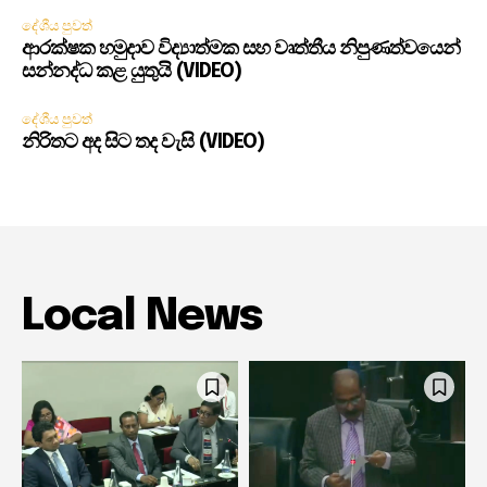
දේශීය පුවත්
ආරක්ෂක හමුදාව විද්‍යාත්මක සහ වෘත්තීය නිපුණත්වයෙන්
සන්නද්ධ කළ යුතුයි (VIDEO)
දේශීය පුවත්
නිරිතට අද සිට තද වැසි (VIDEO)
Local News