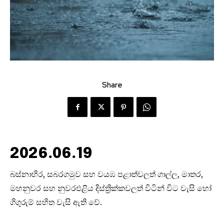
Share
2026.06.19
බස්නාහිර, සබරගමුව සහ වයඹ පළාත්වලත් ගාල්ල, මාතර,
මහනුවර සහ නුවරඑළිය දිස්ත්‍රික්කවලත් විටින් විට වැසි හෝ
ගිගුරුම් සහිත වැසි ඇති වේ.