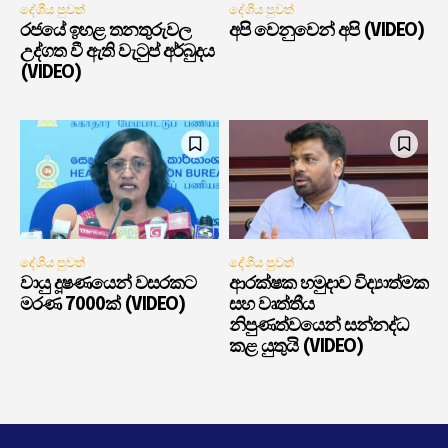
දේශීය පුවත්
දේශීය පුවත්
රජයේ ඉහළ තනතුරුවල
අපි වෙනුවෙන් අපි (VIDEO)
උද්ගත වී ඇති වැටුප් අර්බුදය
(VIDEO)
දේශීය පුවත්
දේශීය පුවත්
වායු දූෂණයෙන් වසරකට
ආරක්ෂක හමුදාව විද්‍යාත්මක
මරණ 7000ක් (VIDEO)
සහ වෘත්තීය
නිපුණත්වයෙන් සන්නද්ධ
කළ යුතුයි (VIDEO)