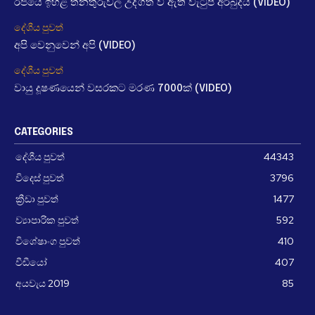
රජයේ ඉහළ තනතුරුවල උද්ගත වී ඇති වැටුප් අර්බුදය (VIDEO)
දේශීය පුවත්
අපි වෙනුවෙන් අපි (VIDEO)
දේශීය පුවත්
වායු දූෂණයෙන් වසරකට මරණ 7000ක් (VIDEO)
CATEGORIES
දේශීය පුවත්
44343
විදෙස් පුවත්
3796
ක්‍රීඩා පුවත්
1477
ව්‍යාපාරික පුවත්
592
විශේෂාංග පුවත්
410
වීඩීයෝ
407
අයවැය 2019
85