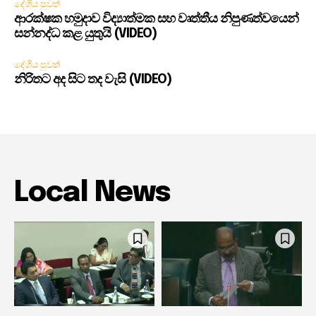
දේශීය පුවත්
ආරක්ෂක හමුදාව විද්‍යාත්මක සහ වෘත්තීය නිපුණත්වයෙන්
සන්නද්ධ කළ යුතුයි (VIDEO)
දේශීය පුවත්
නිරිතට අද සිට තද වැසි (VIDEO)
Local News