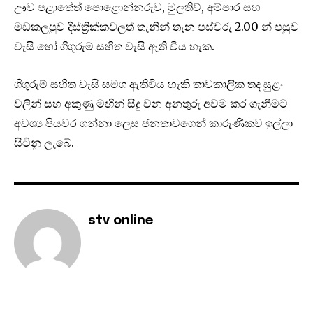
ඌව පළාතේත් පොළොන්නරුව, මුලතිව්, අම්පාර සහ
මඩකලපුව දිස්ත්‍රික්කවලත් තැනින් තැන පස්වරු 2.00 න් පසුව
වැසි හෝ ගිගුරුම් සහිත වැසි ඇති විය හැක.
ගිගුරුම් සහිත වැසි සමග ඇතිවිය හැකි තාවකාලික තද සුළං
වලින් සහ අකුණු මඟින් සිදු වන අනතුරු අවම කර ගැනීමට
අවශ්‍ය පියවර ගන්නා ලෙස ජනතාවගෙන් කාරුණිකව ඉල්ලා
සිටිනු ලැබේ.
stv online