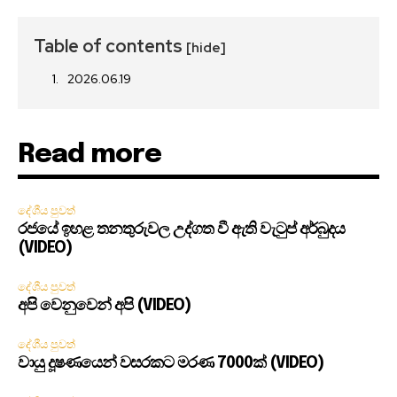
Table of contents
[hide]
2026.06.19
Read more
දේශීය පුවත්
රජයේ ඉහළ තනතුරුවල උද්ගත වී ඇති වැටුප් අර්බුදය
(VIDEO)
දේශීය පුවත්
අපි වෙනුවෙන් අපි (VIDEO)
දේශීය පුවත්
වායු දූෂණයෙන් වසරකට මරණ 7000ක් (VIDEO)