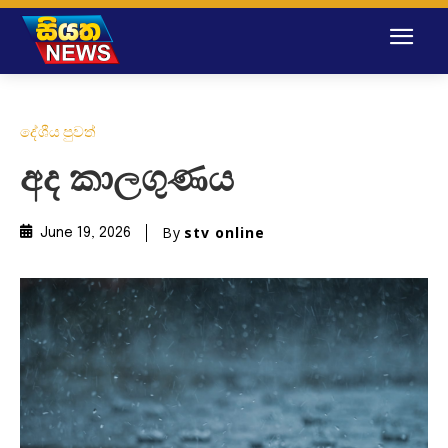
දේශීය පුවත්
අද කාලගුණය
By
stv online
June 19, 2026