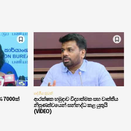
දේශීය පුවත්
ණ 7000ක්
ආරක්ෂක හමුදාව විද්‍යාත්මක සහ වෘත්තීය
නිපුණත්වයෙන් සන්නද්ධ කළ යුතුයි
(VIDEO)