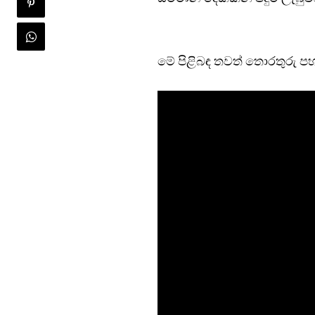
මේ පිළිබඳ තවත් තොරතුරු පහ