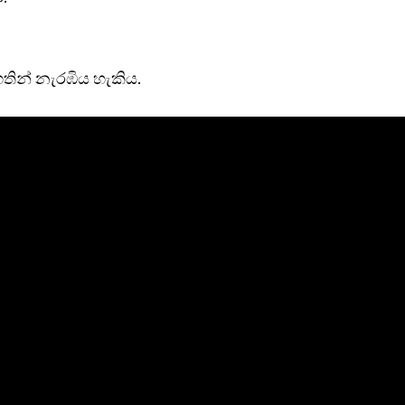
තින් නැරඹිය හැකිය.