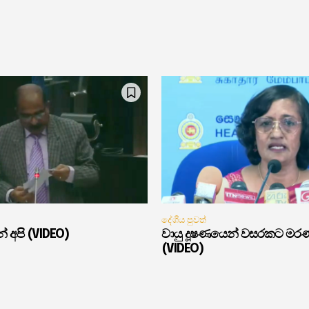
දේශීය පුවත්
් අපි (VIDEO)
වායු දූෂණයෙන් වසරකට මර
(VIDEO)