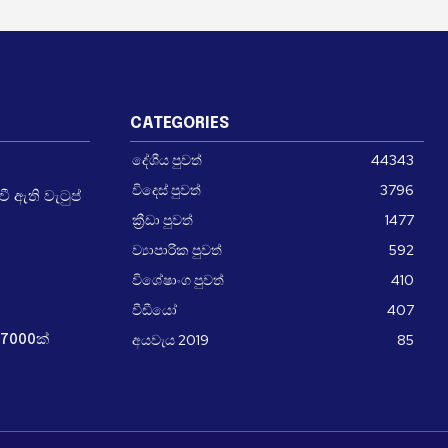
CATEGORIES
දේශීය පුවත්
44343
විදෙස් පුවත්
3796
 ඇති වැටුප්
ක්‍රීඩා පුවත්
1477
ව්‍යාපාරික පුවත්
592
විශේෂාංග පුවත්
410
වීඩීයෝ
407
අයවැය 2019
85
7000ක්