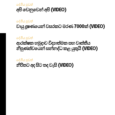
දේශීය පුවත්
අපි වෙනුවෙන් අපි (VIDEO)
දේශීය පුවත්
වායු දූෂණයෙන් වසරකට මරණ 7000ක් (VIDEO)
දේශීය පුවත්
ආරක්ෂක හමුදාව විද්‍යාත්මක සහ වෘත්තීය
නිපුණත්වයෙන් සන්නද්ධ කළ යුතුයි (VIDEO)
දේශීය පුවත්
නිරිතට අද සිට තද වැසි (VIDEO)