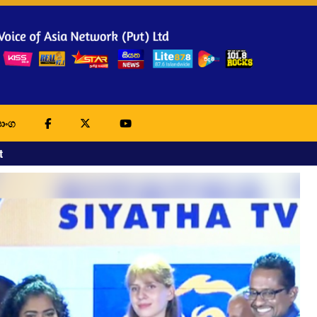
ාංග
t