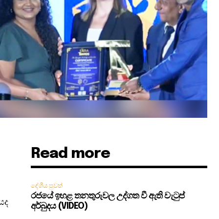
Read more
දේශීය පුවත්
රජයේ ඉහළ තනතුරුවල උද්ගත වී ඇති වැටුප්
ශයද
අර්බුදය (VIDEO)