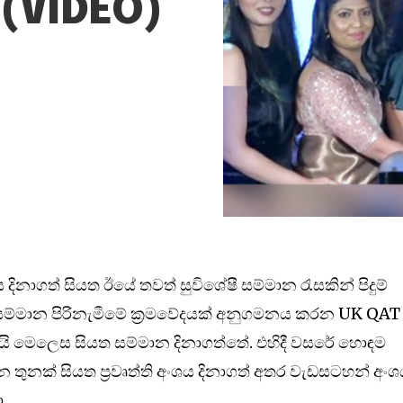
 (VIDEO)
ිනාගත් සියත ඊයේ තවත් සුවිශේෂී සම්මාන රැසකින් පිදුම්
ේ සම්මාන පිරිනැමීමේ ක්‍රමවේදයක් අනුගමනය කරන UK QAT
 මෙලෙස සියත සම්මාන දිනාගත්තේ. එහිදී වසරේ හොඳම
මාන තුනක් සියත ප්‍රවෘත්ති අංශය දිනාගත් අතර වැඩසටහන් අං
ා.