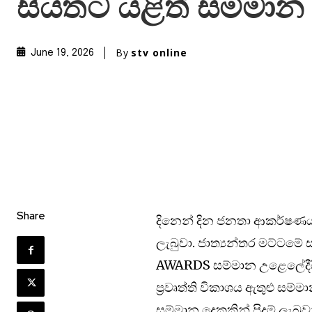
සියතට යළිත් සම්මාන
By
stv online
June 19, 2026
Share
දිනෙන් දින ජනතා ආකර්ෂණය ද
ලැබුවා. ජාත්‍යන්තර මට්ටම
AWARDS සම්මාන උළෙලේදීයි
ප්‍රවෘත්ති විකාශය ඇතුළු සම්
සම්මාන දෙකකින් පිදුම් ලැබුව