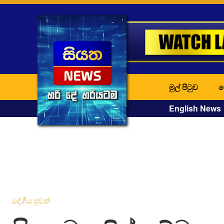
මුල් පිටුව
ද
English News
දේශීය පුවත්