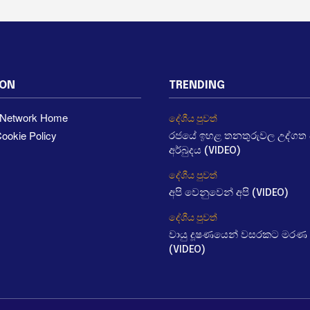
ION
TRENDING
a Network Home
දේශීය පුවත්
ookie Policy
රජයේ ඉහළ තනතුරුවල උද්ගත වී
අර්බුදය (VIDEO)
දේශීය පුවත්
අපි වෙනුවෙන් අපි (VIDEO)
දේශීය පුවත්
වායු දූෂණයෙන් වසරකට මරණ 
(VIDEO)