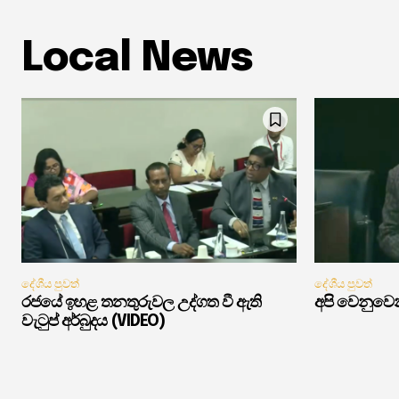
Local News
දේශීය පුවත්
දේශීය පුවත්
රජයේ ඉහළ තනතුරුවල උද්ගත වී ඇති
අපි වෙනුවෙන
වැටුප් අර්බුදය (VIDEO)