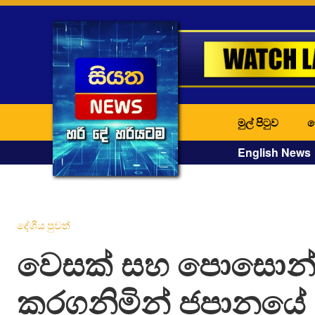
මුල් පිටුව
ද
English News
දේශීය පුවත්
වෙසක් සහ පොසොන් 
කරගනිමින් ජපානයේ