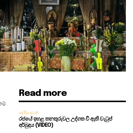
Read more
කම්
දේශීය පුවත්
රජයේ ඉහළ තනතුරුවල උද්ගත වී ඇති වැටුප්
අර්බුදය (VIDEO)