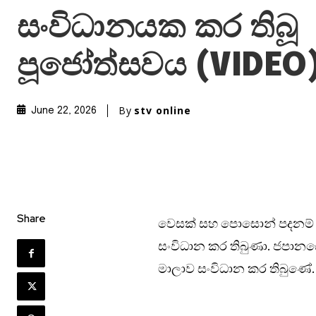
සංවිධානයක කර තිබූ
පූජෝත්සවය (VIDEO
By
stv online
June 22, 2026
Share
වෙසක් සහ පොසොන් පදනම් ක
සංවිධාන කර තිබුණා. ජපානයේ ක
මාලාව සංවිධාන කර තිබුණේ.