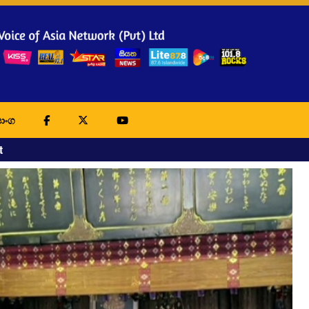
ාංග
t