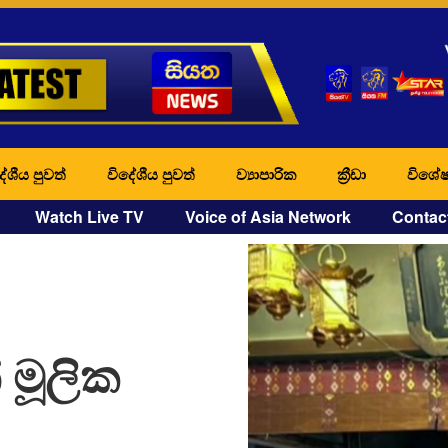
ේශීය පුවත්
විදේශීය පුවත්
ව්‍යාපාරික
ක්‍රීඩා
විශේෂ
Watch Live TV
Voice of Asia Network
Contac
මූලික