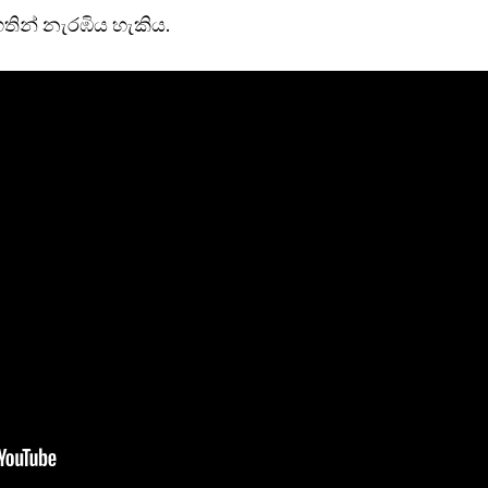
තින් නැරඹිය හැකිය.