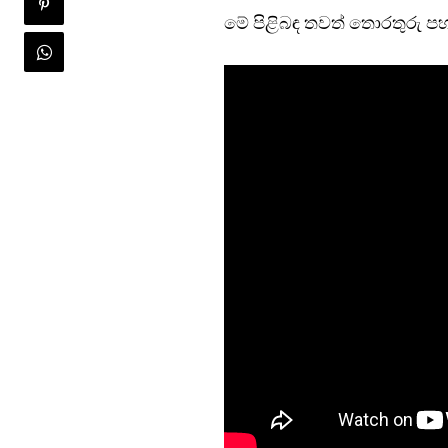
මේ පිළිබඳ තවත් තොරතුරු පහ