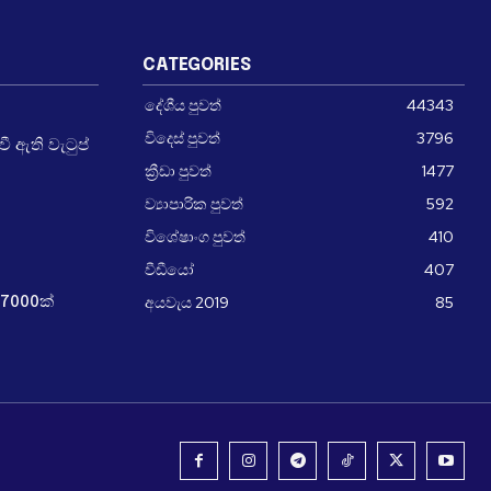
CATEGORIES
දේශීය පුවත්
44343
විදෙස් පුවත්
3796
 ඇති වැටුප්
ක්‍රීඩා පුවත්
1477
ව්‍යාපාරික පුවත්
592
විශේෂාංග පුවත්
410
වීඩීයෝ
407
අයවැය 2019
85
7000ක්