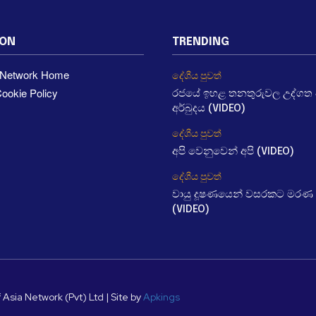
ION
TRENDING
a Network Home
දේශීය පුවත්
ookie Policy
රජයේ ඉහළ තනතුරුවල උද්ගත වී
අර්බුදය (VIDEO)
දේශීය පුවත්
අපි වෙනුවෙන් අපි (VIDEO)
දේශීය පුවත්
වායු දූෂණයෙන් වසරකට මරණ 
(VIDEO)
 Asia Network (Pvt) Ltd | Site by
Apkings