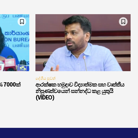
දේශීය පුවත්
ණ 7000ක්
ආරක්ෂක හමුදාව විද්‍යාත්මක සහ වෘත්තීය
නිපුණත්වයෙන් සන්නද්ධ කළ යුතුයි
(VIDEO)