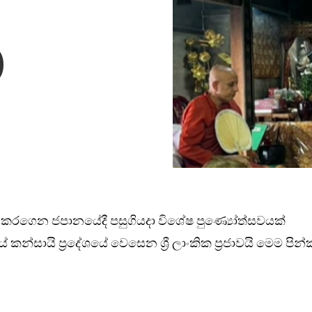
)
රගෙන ජපානයේදී පසුගියදා විශේෂ පුණ්‍යෝත්සවයක්
න්සායි ප්‍රදේශයේ වෙසෙන ශ්‍රී ලාංකික ප්‍රජාවයි මෙම පින්