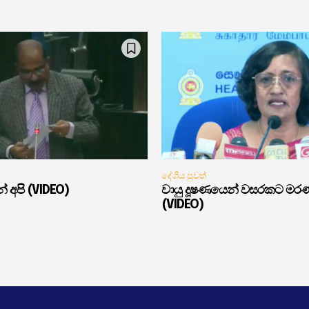
දේශීය පුවත්
් අපි (VIDEO)
වායු දූෂණයෙන් වසරකට මර
(VIDEO)