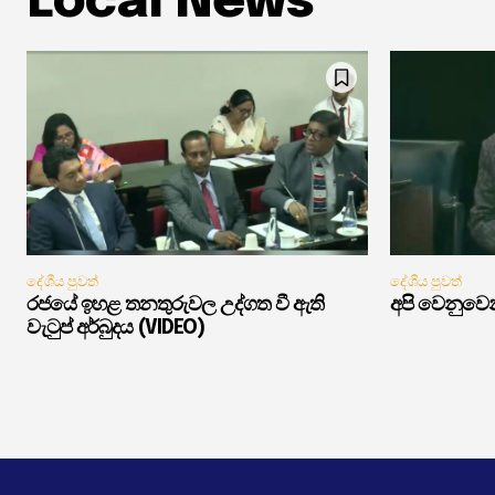
Local News
දේශීය පුවත්
දේශීය පුවත්
රජයේ ඉහළ තනතුරුවල උද්ගත වී ඇති
අපි වෙනුවෙන
වැටුප් අර්බුදය (VIDEO)