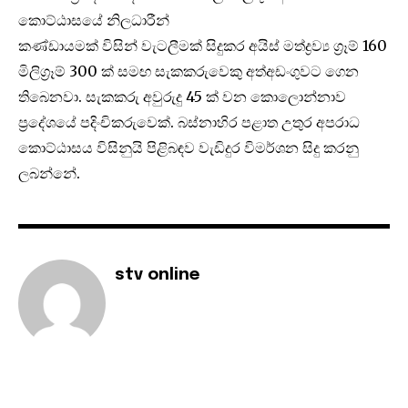
කොට්ඨාසයේ නිලධාරීන්
කණ්ඩායමක් විසින් වැටලීමක් සිදුකර අයිස් මත්ද්‍රව්‍ය ග්‍රෑම් 160
මිලිග්‍රෑම් 300 ක් සමඟ සැකකරුවෙකු අත්අඩංගුවට ගෙන
තිබෙනවා. සැකකරු අවුරුදු 45 ක් වන කොලොන්නාව
ප්‍රදේශයේ පදිංචිකරුවෙක්. බස්නාහිර පළාත උතුර අපරාධ
කොට්ඨාසය විසිනුයි පිළිබඳව වැඩිදුර විමර්ශන සිදු කරනු
ලබන්නේ.
stv online