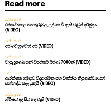
Read more
දේශීය පුවත්
රජයේ ඉහළ තනතුරුවල උද්ගත වී ඇති වැටුප් අර්බුදය
(VIDEO)
දේශීය පුවත්
අපි වෙනුවෙන් අපි (VIDEO)
දේශීය පුවත්
වායු දූෂණයෙන් වසරකට මරණ 7000ක් (VIDEO)
දේශීය පුවත්
ආරක්ෂක හමුදාව විද්‍යාත්මක සහ වෘත්තීය නිපුණත්වයෙන්
සන්නද්ධ කළ යුතුයි (VIDEO)
දේශීය පුවත්
නිරිතට අද සිට තද වැසි (VIDEO)