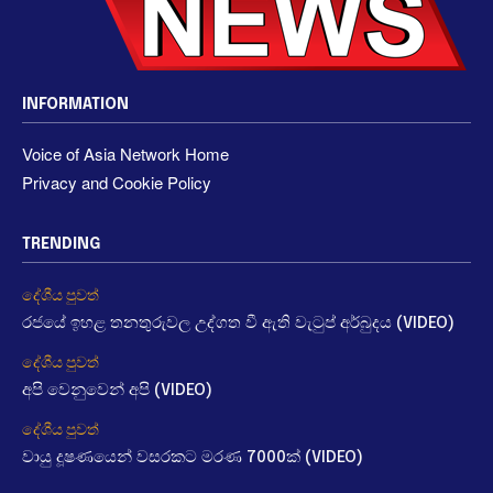
INFORMATION
Voice of Asia Network Home
Privacy and Cookie Policy
TRENDING
දේශීය පුවත්
රජයේ ඉහළ තනතුරුවල උද්ගත වී ඇති වැටුප් අර්බුදය (VIDEO)
දේශීය පුවත්
අපි වෙනුවෙන් අපි (VIDEO)
දේශීය පුවත්
වායු දූෂණයෙන් වසරකට මරණ 7000ක් (VIDEO)