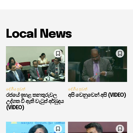
Local News
දේශීය පුවත්
දේශීය පුවත්
රජයේ ඉහළ තනතුරුවල
අපි වෙනුවෙන් අපි (VIDEO)
උද්ගත වී ඇති වැටුප් අර්බුදය
(VIDEO)