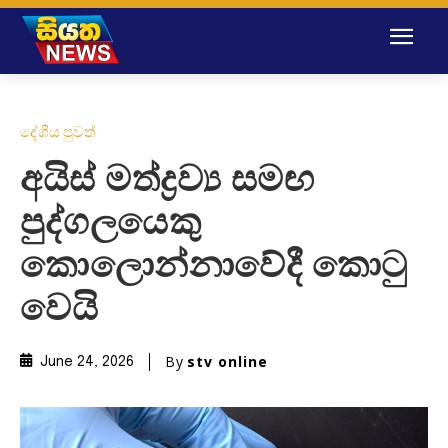
දේශීය පුවත්
අයිස් මත්ද්‍රව්‍ය සමඟ
පුද්ගලයෙකු
කොලොන්නාවේදී කොටු
වෙයි
By
stv online
June 24, 2026