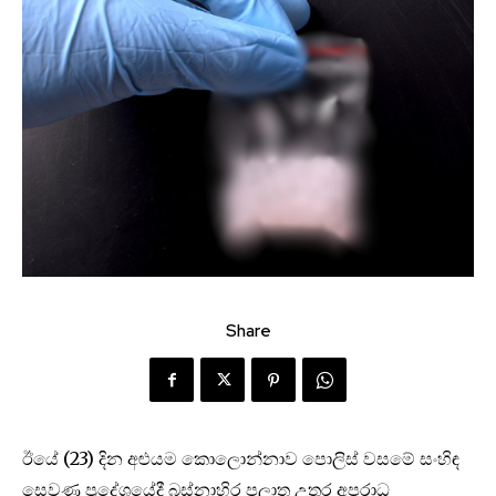
Share
ඊයේ (23) දින අළුයම කොලොන්නාව පොලිස් වසමේ සංහිඳ
සෙවණ ප්‍රදේශයේදී බස්නාහිර පලාත උතුර අපරාධ