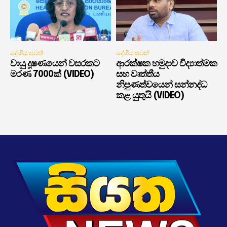
දේශීය පුවත්
දේශීය පුවත්
වායු දූෂණයෙන් වසරකට
ආරක්ෂක හමුදාව විද්‍යාත්මක
මරණ 7000ක් (VIDEO)
සහ වෘත්තීය
නිපුණත්වයෙන් සන්නද්ධ
කළ යුතුයි (VIDEO)