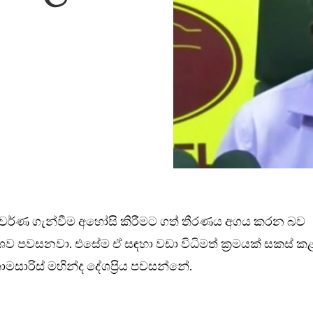
ඟිලි වර්ණ ගැන්වීම අහෝසි කිරීමට ගත් තීරණය අගය කරන බව
ර්ශව පවසනවා. එසේම ඒ සඳහා වඩා විධිමත් ක්‍රමයක් සකස් ක
මසාරිස් මහින්ද දේශප්‍රිය පවසන්නේ.