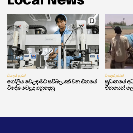
Local News
විදෙස් පුවත්
විදෙස් පුවත්
ගෝලීය වෙළඳාමට සවිබලයක් වන චීනයේ
සුඩානයේ අධ්
විදේශ වෙළඳ ගනුදෙනු
චීනයෙන් ලෝ