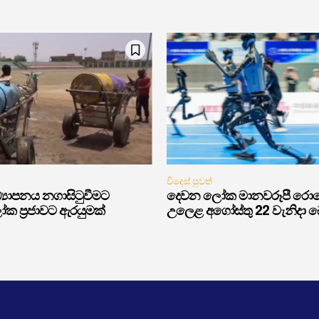
විදෙස් පුවත්
‍යාපනය නගාසිටුවීමට
දෙවන ලෝක මානවරූපී රොබෝ 
ක ප්‍රජාවට ඇරයුමක්
උලෙළ අගෝස්තු 22 වැනිදා බෙය