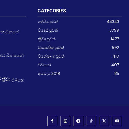
CATEGORIES
දේශීය පුවත්
44343
විදෙස් පුවත්
3799
වන චීනයේ
ක්‍රීඩා පුවත්
1477
ව්‍යාපාරික පුවත්
592
ීමට චීනයෙන්
විශේෂාංග පුවත්
410
වීඩීයෝ
407
අයවැය 2019
85
්‍රීඩා උලෙළ