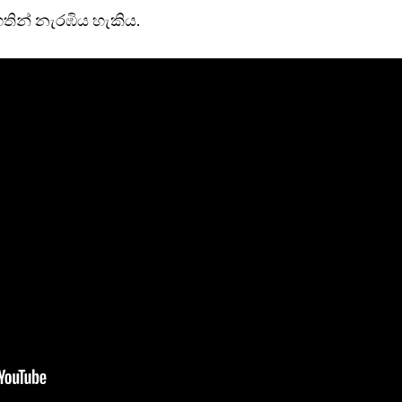
තින් නැරඹි‍ය හැකිය.