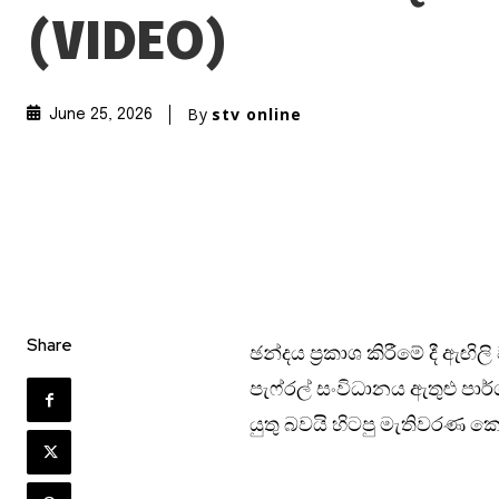
(VIDEO)
By
stv online
June 25, 2026
Share
ඡන්දය ප්‍රකාශ කිරීමේ දී ඇ
පැෆ්රල් සංවිධානය ඇතුළු පා
යුතු බවයි හිටපු මැතිවරණ කො