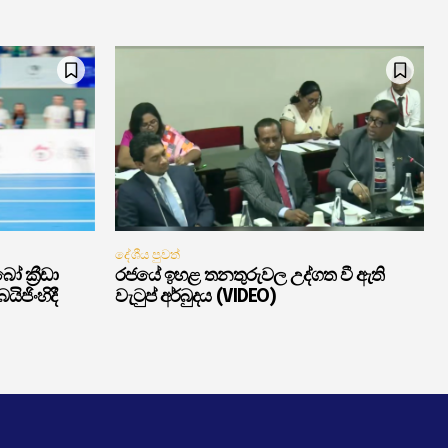
දේශීය පුවත්
ක්‍රීඩා
රජයේ ඉහළ තනතුරුවල උද්ගත වී ඇති
ිජිංහිදී
වැටුප් අර්බුදය (VIDEO)