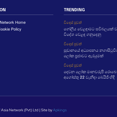
ION
TRENDING
a Network Home
විදෙස් පුවත්
ookie Policy
ගෝලීය වෙළඳාමට සවිබලයක් 
විදේශ වෙළඳ ගනුදෙනු
විදෙස් පුවත්
සුඩානයේ අධ්‍යාපනය නගාසිටුව
ලෝක ප්‍රජාවට ඇරයුමක්
විදෙස් පුවත්
දෙවන ලෝක මානවරූපී රොබෝ ක
අගෝස්තු 22 වැනිදා බෙයිජිංහිදී
 Asia Network (Pvt) Ltd | Site by
Apkings