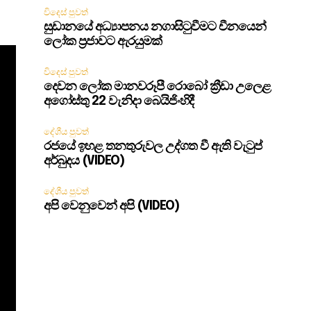
විදෙස් පුවත්
සුඩානයේ අධ්‍යාපනය නගාසිටුවීමට චීනයෙන්
ලෝක ප්‍රජාවට ඇරයුමක්
විදෙස් පුවත්
දෙවන ලෝක මානවරූපී රොබෝ ක්‍රීඩා උලෙළ
අගෝස්තු 22 වැනිදා බෙයිජිංහිදී
දේශීය පුවත්
රජයේ ඉහළ තනතුරුවල උද්ගත වී ඇති වැටුප්
අර්බුදය (VIDEO)
දේශීය පුවත්
අපි වෙනුවෙන් අපි (VIDEO)