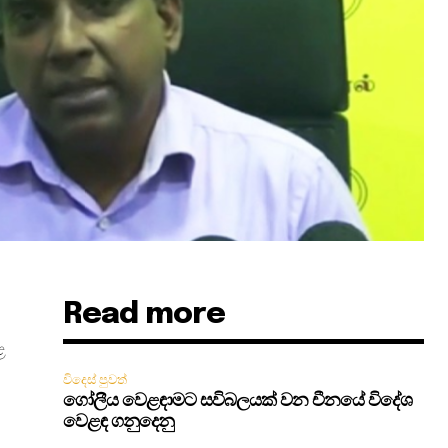
Read more
ළ
විදෙස් පුවත්
ගෝලීය වෙළඳාමට සවිබලයක් වන චීනයේ විදේශ
වෙළඳ ගනුදෙනු