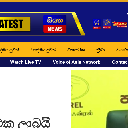
ේශීය පුවත්
විදේශීය පුවත්
ව්‍යාපාරික
ක්‍රීඩා
විශේෂ
Watch Live TV
Voice of Asia Network
Contac
එක ලාබයි