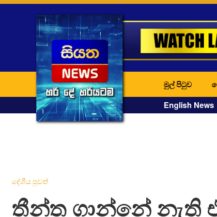
මුල් පිටුව
ද
English News
දේශීය පුවත්
තීන්ත ගාන්නේ නැති 