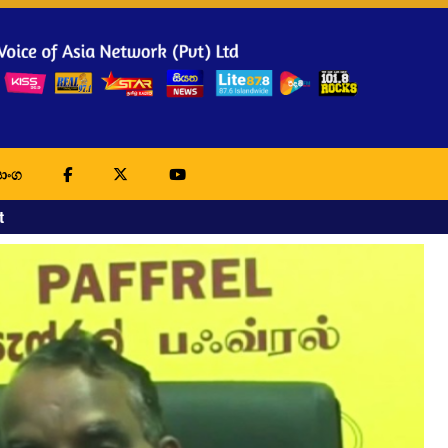
ාංග
t