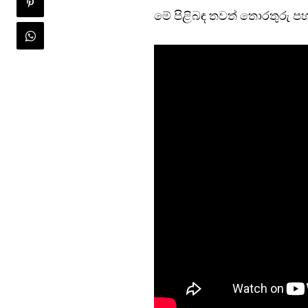
මේ පිළිබඳ තවත් තොරතුරු පහ