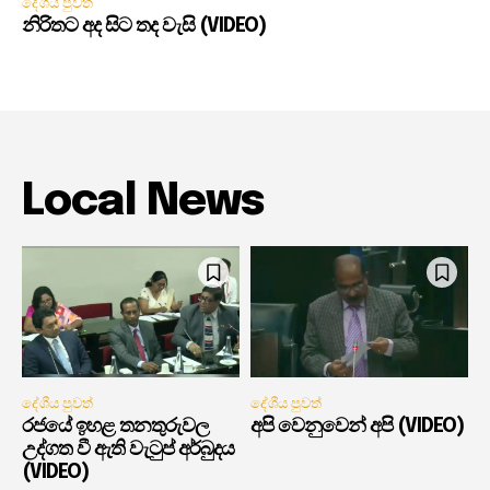
දේශීය පුවත්
නිරිතට අද සිට තද වැසි (VIDEO)
Local News
දේශීය පුවත්
දේශීය පුවත්
රජයේ ඉහළ තනතුරුවල
අපි වෙනුවෙන් අපි (VIDEO)
උද්ගත වී ඇති වැටුප් අර්බුදය
(VIDEO)