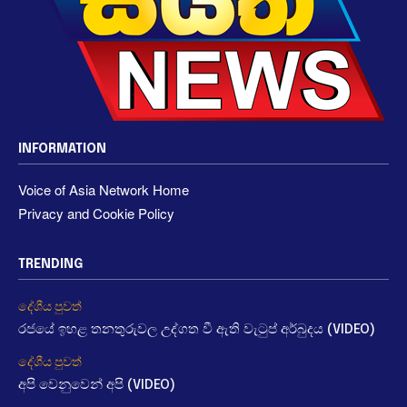
INFORMATION
Voice of Asia Network Home
Privacy and Cookie Policy
TRENDING
දේශීය පුවත්
රජයේ ඉහළ තනතුරුවල උද්ගත වී ඇති වැටුප් අර්බුදය (VIDEO)
දේශීය පුවත්
අපි වෙනුවෙන් අපි (VIDEO)