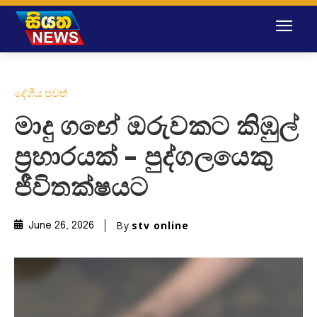
දේශීය පුවත්
මාදු ගඟේ ඔරුවකට කිඹුල්
ප්‍රහාරයක් – පුද්ගලයෙකු
ජීවිතක්ෂයට
By
stv online
June 26, 2026