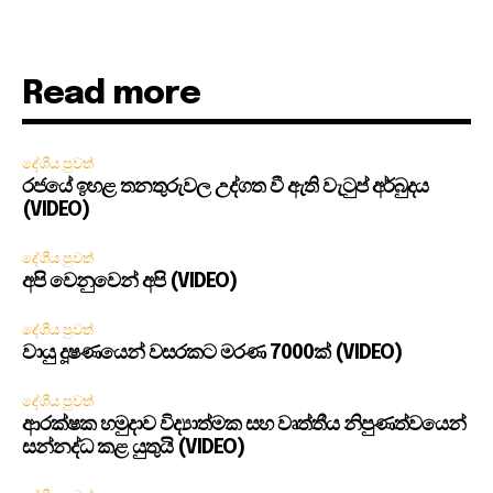
Read more
දේශීය පුවත්
රජයේ ඉහළ තනතුරුවල උද්ගත වී ඇති වැටුප් අර්බුදය
(VIDEO)
දේශීය පුවත්
අපි වෙනුවෙන් අපි (VIDEO)
දේශීය පුවත්
වායු දූෂණයෙන් වසරකට මරණ 7000ක් (VIDEO)
දේශීය පුවත්
ආරක්ෂක හමුදාව විද්‍යාත්මක සහ වෘත්තීය නිපුණත්වයෙන්
සන්නද්ධ කළ යුතුයි (VIDEO)