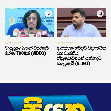
දේශීය පුවත්
දේශීය පුවත්
වායු දූෂණයෙන් වසරකට
ආරක්ෂක හමුදාව විද්‍යාත්මක
මරණ 7000ක් (VIDEO)
සහ වෘත්තීය
නිපුණත්වයෙන් සන්නද්ධ
කළ යුතුයි (VIDEO)