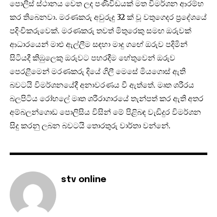
පොලිස් ස්ථානය වෙත ලද පණිවිඩයක් මත විමර්ශන ආරම්භ
කර තිබෙනවා. මරණකරු අවුරුදු 32 ක් වූ වතුගෙදර ප්‍රදේශයේ
පදිංචිකරුවෙක්. මරණකරු තවත් මිතුරෙකු සමඟ ඔරුවක්
ආධාරයෙන් මාළු ඇල්ලීම සඳහා මාදු ගඟේ ඔරුව පදිමින්
සිටියදී කිඹුලෙකු ඔරුවට පහරදීම හේතුවෙන් ඔරුව
පෙරළීමෙන් මරණකරු දියේ ගිලී මෙසේ මියගොස් ඇති
බවටයි විමර්ශනයේදී අනාවරණය වී ඇත්තේ. මෘත ශරීරය
බලපිටිය රෝහලේ මෘත ශරීරාගාරයේ තැන්පත් කර ඇති අතර
අම්බලන්ගොඩ පොලිසිය විසින් මේ පිළිබඳ වැඩිදුර විමර්ශන
සිදු කරනු ලබන බවටයි තොරතුරු වාර්තා වන්නේ.
stv online