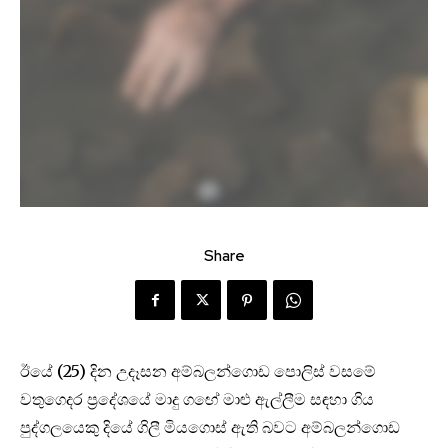
Share
ඊයේ (25) දින උදෑසන අම්බලන්ගොඩ පොලිස් වසමේ
වතුගෙදර ප්‍රදේශයේ මාදු ගඟේ මාළු ඇල්ලීම සඳහා ගිය
පුද්ගලයෙකු දියේ ගිලී මියගොස් ඇති බවට අම්බලන්ගොඩ