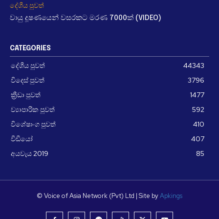
දේශීය පුවත්
වායු දූෂණයෙන් වසරකට මරණ 7000ක් (VIDEO)
CATEGORIES
දේශීය පුවත්
44343
විදෙස් පුවත්
3796
ක්‍රීඩා පුවත්
1477
ව්‍යාපාරික පුවත්
592
විශේෂාංග පුවත්
410
වීඩීයෝ
407
අයවැය 2019
85
© Voice of Asia Network (Pvt) Ltd | Site by
Apkings