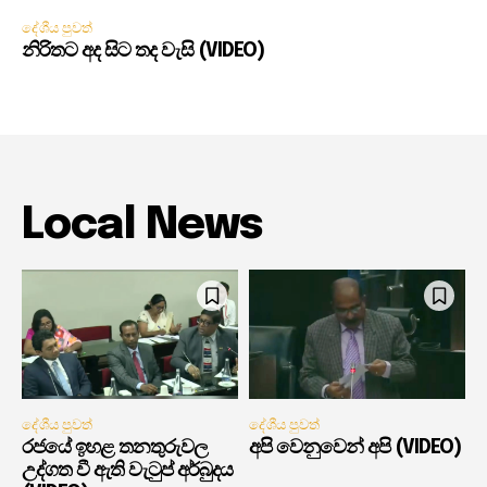
දේශීය පුවත්
නිරිතට අද සිට තද වැසි (VIDEO)
Local News
දේශීය පුවත්
දේශීය පුවත්
රජයේ ඉහළ තනතුරුවල
අපි වෙනුවෙන් අපි (VIDEO)
උද්ගත වී ඇති වැටුප් අර්බුදය