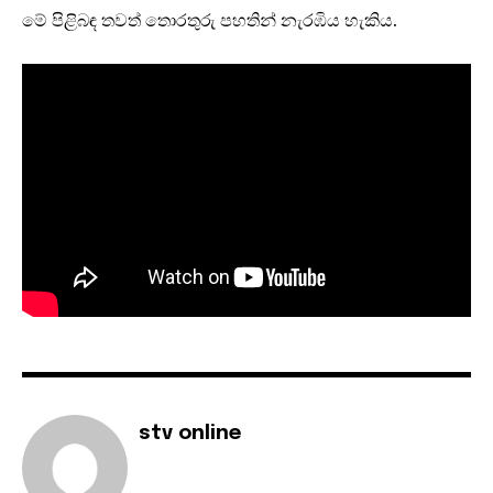
මේ පිළිබඳ තවත් තොරතුරු පහතින් නැරඹිය හැකිය.
stv online