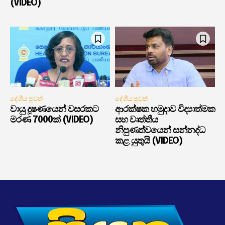
(VIDEO)
දේශීය පුවත්
දේශීය පුවත්
වායු දූෂණයෙන් වසරකට
ආරක්ෂක හමුදාව විද්‍යාත්මක
මරණ 7000ක් (VIDEO)
සහ වෘත්තීය
නිපුණත්වයෙන් සන්නද්ධ
කළ යුතුයි (VIDEO)