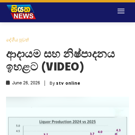
දේශීය පුවත්
ආදායම සහ නිෂ්පාදනය
ඉහළට (VIDEO)
By
stv online
June 26, 2026