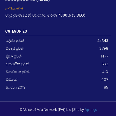
දේශීය පුවත්
වායු දූෂණයෙන් වසරකට මරණ 7000ක් (VIDEO)
CATEGORIES
දේශීය පුවත්
44343
විදෙස් පුවත්
3796
ක්‍රීඩා පුවත්
1477
ව්‍යාපාරික පුවත්
592
විශේෂාංග පුවත්
410
වීඩීයෝ
407
අයවැය 2019
85
© Voice of Asia Network (Pvt) Ltd | Site by
Apkings