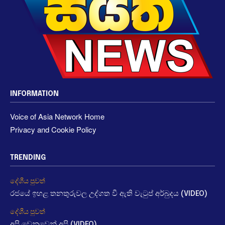
INFORMATION
Voice of Asia Network Home
Privacy and Cookie Policy
TRENDING
දේශීය පුවත්
රජයේ ඉහළ තනතුරුවල උද්ගත වී ඇති වැටුප් අර්බුදය (VIDEO)
දේශීය පුවත්
අපි වෙනුවෙන් අපි (VIDEO)