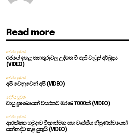
Read more
දේශීය පුවත්
රජයේ ඉහළ තනතුරුවල උද්ගත වී ඇති වැටුප් අර්බුදය
(VIDEO)
දේශීය පුවත්
අපි වෙනුවෙන් අපි (VIDEO)
දේශීය පුවත්
වායු දූෂණයෙන් වසරකට මරණ 7000ක් (VIDEO)
දේශීය පුවත්
ආරක්ෂක හමුදාව විද්‍යාත්මක සහ වෘත්තීය නිපුණත්වයෙන්
සන්නද්ධ කළ යුතුයි (VIDEO)