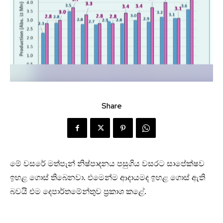
Share
මේ වසරේ මත්පැන් නිෂ්පාදනය පසුගිය වසරට සාපේක්ෂව
ඉහළ ගොස් තිබෙනවා. එමෙන්ම ආදායමද ඉහළ ගොස් ඇති
බවයි එම දෙපාර්තමේන්තුව ප්‍රකාශ කළේ.