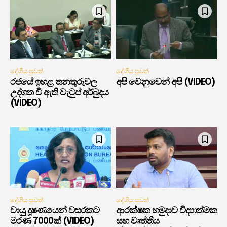
දේශීය පුවත්
දේශීය පුවත්
රජයේ ඉහළ තනතුරුවල
අපි වෙනුවෙන් අපි (VIDEO)
උද්ගත වී ඇති වැටුප් අර්බුදය
(VIDEO)
දේශීය පුවත්
දේශීය පුවත්
වායු දූෂණයෙන් වසරකට
ආරක්ෂක හමුදාව විද්‍යාත්මක
මරණ 7000ක් (VIDEO)
සහ වෘත්තීය