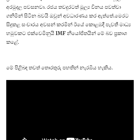
අරමුදල පවසනවා. රජය තවදුරටත් මූල්‍ය විනය පවත්වා
ගනිමින් සිටින බවයි ඔවුන් අවධාරණය කර ඇත්තේ.මෙරට
සිදුකළ සංචාරය අවසන් කරමින් ඊයේ කොළඹදී පැවතී මාධ්‍ය
හමුවකට එක්වෙමිනුයි IMF නියෝජිතයින් මේ බව ප්‍රකාශ
කළේ.
මේ පිළිබඳ තවත් තොරතුරු පහතින් නැරඹිය හැකිය.