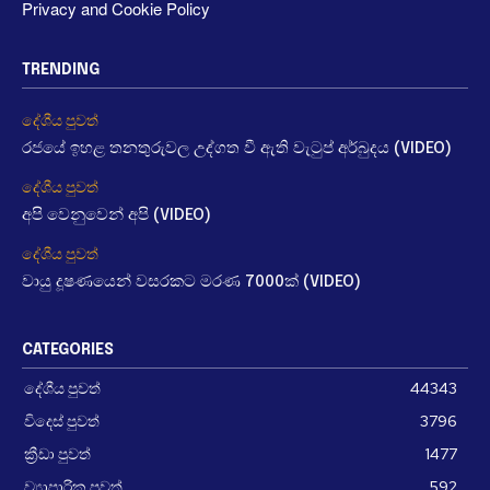
Privacy and Cookie Policy
TRENDING
දේශීය පුවත්
රජයේ ඉහළ තනතුරුවල උද්ගත වී ඇති වැටුප් අර්බුදය (VIDEO)
දේශීය පුවත්
අපි වෙනුවෙන් අපි (VIDEO)
දේශීය පුවත්
වායු දූෂණයෙන් වසරකට මරණ 7000ක් (VIDEO)
CATEGORIES
දේශීය පුවත්
44343
විදෙස් පුවත්
3796
ක්‍රීඩා පුවත්
1477
ව්‍යාපාරික පුවත්
592