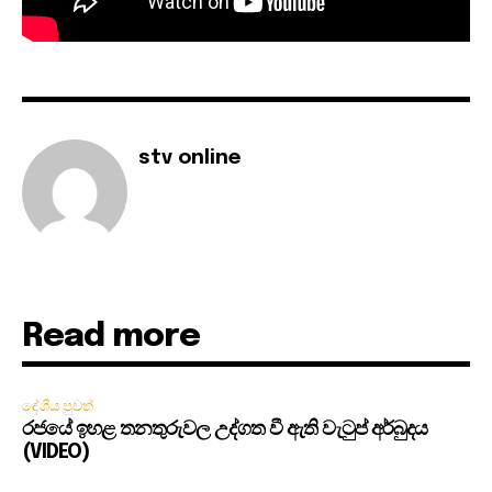
stv online
Read more
දේශීය පුවත්
රජයේ ඉහළ තනතුරුවල උද්ගත වී ඇති වැටුප් අර්බුදය
(VIDEO)