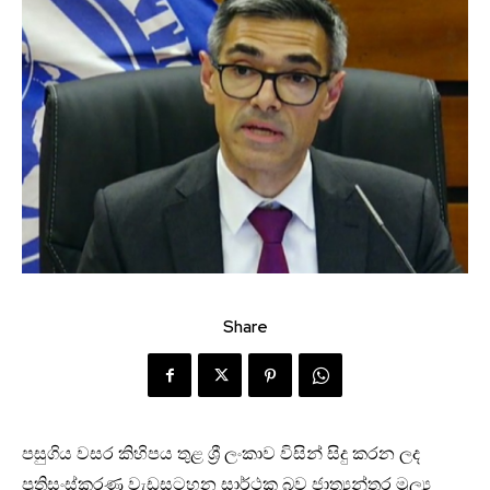
Share
පසුගිය වසර කිහිපය තුළ ශ්‍රී ලංකාව විසින් සිදු කරන ලද
ප්‍රතිසංස්කරණ වැඩසටහන සාර්ථක බව ජාත්‍යන්තර මූල්‍ය