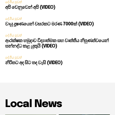
දේශීය පුවත්
අපි වෙනුවෙන් අපි (VIDEO)
දේශීය පුවත්
වායු දූෂණයෙන් වසරකට මරණ 7000ක් (VIDEO)
දේශීය පුවත්
ආරක්ෂක හමුදාව විද්‍යාත්මක සහ වෘත්තීය නිපුණත්වයෙන්
සන්නද්ධ කළ යුතුයි (VIDEO)
දේශීය පුවත්
නිරිතට අද සිට තද වැසි (VIDEO)
Local News