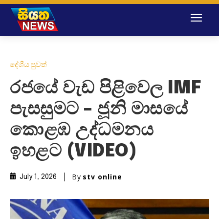
දේශීය පුවත්
රජයේ වැඩ පිළිවෙල IMF
පැසසුමට – ජූනි මාසයේ
කොළඹ උද්ධමනය
ඉහළට (VIDEO)
By
stv online
July 1, 2026