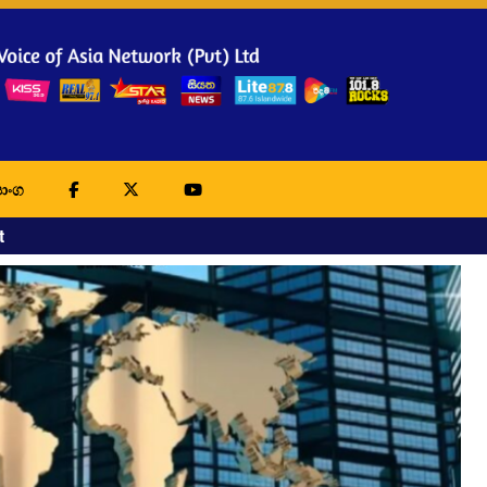
ාංග
t