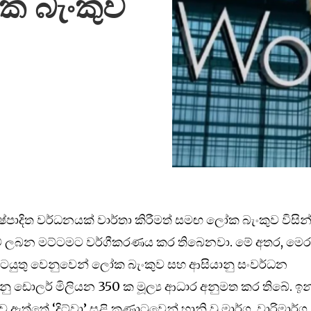
 බැංකුව
නිෂ්පාදිත වර්ධනයක් වාර්තා කිරීමත් සමඟ ලෝක බැංකුව විසින
ම් ලබන මට්ටමට වර්ගීකරණය කර තිබෙනවා. මේ අතර, මෙ
 කටයුතු වෙනුවෙන් ලෝක බැංකුව සහ ආසියානු සංවර්ධන
ු ඩොලර් මිලියන 350 ක මූල්‍ය ආධාර අනුමත කර තිබේ. ඉන
ත්තේ ‘දිට්වා’ සුළි කුණාටුවෙන් හානි වූ මාර්ග, වාරිමාර්ග,