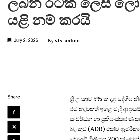
ලබන රටක් ලෙස ලෝක
යළි නම් කරයි
By
stv online
July 2, 2026
Share
ශ්‍රී ලංකාව 5% ක දළ දේශීය 
රට නැවතත් ඉහළ මැදි ආදාය
සංවර්ධන හා ප්‍රතිසංස්කරණ
බැංකුව (ADB) එක්ව ඇමරිකාන
ඩොලර් මිලියන 200 ක් වෙන්ව ඇ