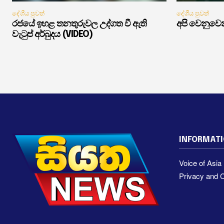
දේශීය පුවත්
දේශීය පුවත්
රජයේ ඉහළ තනතුරුවල උද්ගත වී ඇති
අපි වෙනුවෙන
වැටුප් අර්බුදය (VIDEO)
INFORMAT
Voice of Asi
Privacy and C