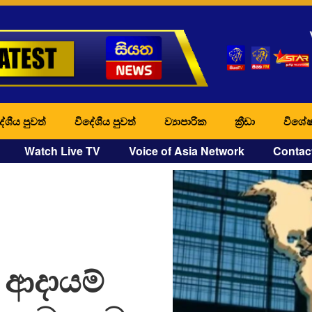
ේශීය පුවත්
විදේශීය පුවත්
ව්‍යාපාරික
ක්‍රීඩා
විශේෂ
Watch Live TV
Voice of Asia Network
Contac
ම ආදායම්