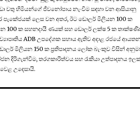
ුඩා වතු හිමියන්ගේ ජීවනෝපාය නැංවීම සඳහා වන ආසියානු
ධාර පැකේජයක් ලෙස වන අතර, ඊට ඩොලර් මිලියන 100 ක
ලියන 100 ක සහනදායී ණයක් සහ ඩොලර් ලක්ෂ 5 ක තාක්ෂණ
මෙම ව්‍යාපෘතිය ADB උපදේශක සහාය ඇතිව අදාළ රජයේ ආයත
ි ඩොලර් මිලියන 150 ක ප්‍රතිපාදනය ලෝක බැංකුව විසින් අනු
ෝජන දිරිගැන්වීම, තරගකාරිත්වය සහ රැකියා උත්පාදනය ඉල
ළිවෙළ උදෙසායි.