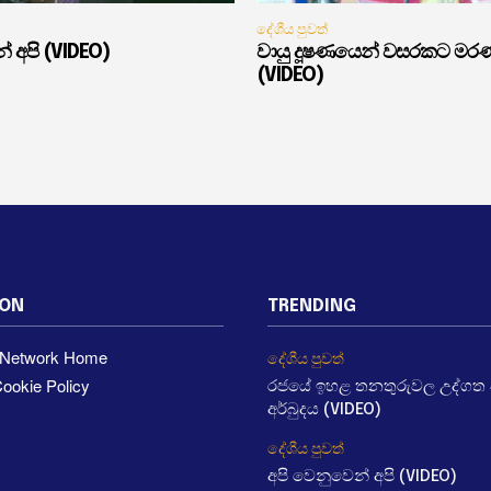
දේශීය පුවත්
් අපි (VIDEO)
වායු දූෂණයෙන් වසරකට මර
(VIDEO)
ION
TRENDING
a Network Home
දේශීය පුවත්
ookie Policy
රජයේ ඉහළ තනතුරුවල උද්ගත වී
අර්බුදය (VIDEO)
දේශීය පුවත්
අපි වෙනුවෙන් අපි (VIDEO)