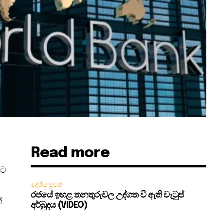
Read more
්
රට
දේශීය පුවත්
රජයේ ඉහළ තනතුරුවල උද්ගත වී ඇති වැටුප්
්
අර්බුදය (VIDEO)