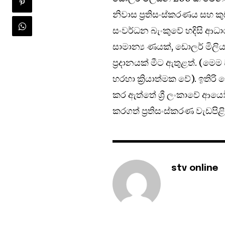
නිවාස ප්‍රතිසංස්කරණය සහ ක
සංවර්ධන බැංකුවේ හදිසි ආ
සාමාන්‍ය ණයක්, ඩොලර් මි
ප්‍රදානයක් මීට ඇතුළත්. (
හරහා ක්‍රියාත්මක වේ). ඉතිර
කර ඇත්තේ ශ්‍රී ලංකාවේ ආය
කරගත් ප්‍රතිසංස්කරණ වැඩපි
stv online