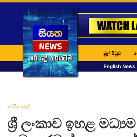
මුල් පිටුව
ද
English News
දේශීය පුවත්
ශ්‍රී ලංකාව ඉහළ මධ්‍ය