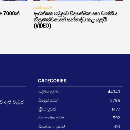
දේශීය පුවත්
ණ 7000ක්
ආරක්ෂක හමුදාව විද්‍යාත්මක සහ වෘත්තීය
නිපුණත්වයෙන් සන්නද්ධ කළ යුතුයි
(VIDEO)
CATEGORIES
දේශීය පුවත්
44343
විදෙස් පුවත්
3796
 ඇති වැටුප්
ක්‍රීඩා පුවත්
1477
ව්‍යාපාරික පුවත්
592
විශේෂාංග පුවත්
410