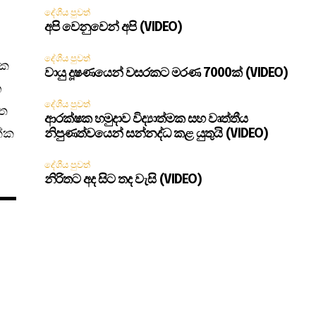
දේශීය පුවත්
අපි වෙනුවෙන් අපි (VIDEO)
දේශීය පුවත්
ික
වායු දූෂණයෙන් වසරකට මරණ 7000ක් (VIDEO)
න
දේශීය පුවත්
මත
ආරක්ෂක හමුදාව විද්‍යාත්මක සහ වෘත්තීය
ක්ක
නිපුණත්වයෙන් සන්නද්ධ කළ යුතුයි (VIDEO)
දේශීය පුවත්
නිරිතට අද සිට තද වැසි (VIDEO)