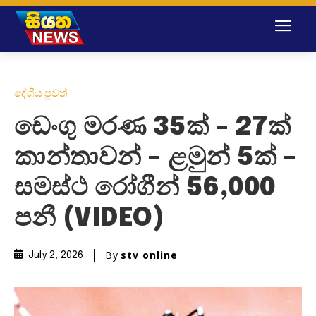
දේශීය පුවත්
ඩෙංගු මරණ 35ක් – 27ක්
කාන්තාවන් – ළමුන් 5ක් –
සමස්ථ රෝගීන් 56,000
පනී (VIDEO)
By
stv online
July 2, 2026