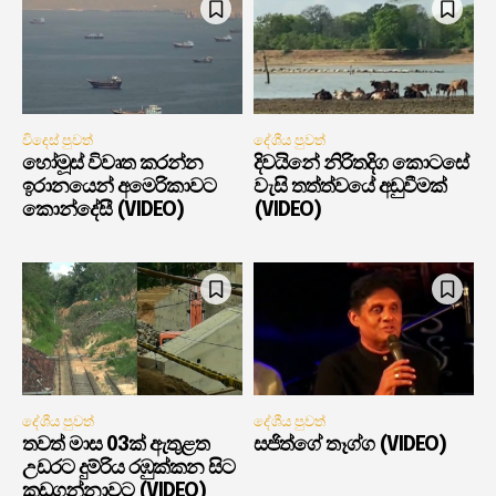
විදෙස් පුවත්
දේශීය පුවත්
හෝමූස් විවෘත කරන්න
දිවයිනේ නිරිතදිග කොටසේ
ඉරානයෙන් අමෙරිකාවට
වැසි තත්ත්වයේ අඩුවීමක්
කොන්දේසී (VIDEO)
(VIDEO)
දේශීය පුවත්
දේශීය පුවත්
තවත් මාස 03ක් ඇතුළත
සජිත්ගේ තෑග්ග (VIDEO)
උඩරට දුම්රිය රඹුක්කන සිට
කඩුගන්නාවට (VIDEO)