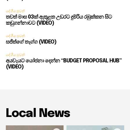
දේශීය පුවත්
තවත් මාස 03ක් ඇතුළත උඩරට දුම්රිය රඹුක්කන සිට
කඩුගන්නාවට (VIDEO)
දේශීය පුවත්
සජිත්ගේ තෑග්ග (VIDEO)
දේශීය පුවත්
අයවැයට යෝජනා දෙන්න “BUDGET PROPOSAL HUB”
(VIDEO)
Local News