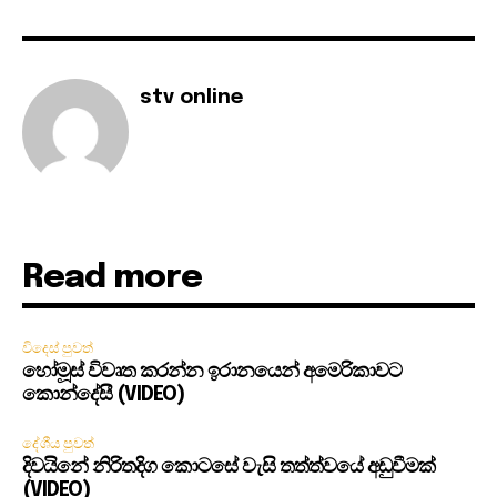
stv online
Read more
විදෙස් පුවත්
හෝමූස් විවෘත කරන්න ඉරානයෙන් අමෙරිකාවට
කොන්දේසී (VIDEO)
දේශීය පුවත්
දිවයිනේ නිරිතදිග කොටසේ වැසි තත්ත්වයේ අඩුවීමක්
(VIDEO)