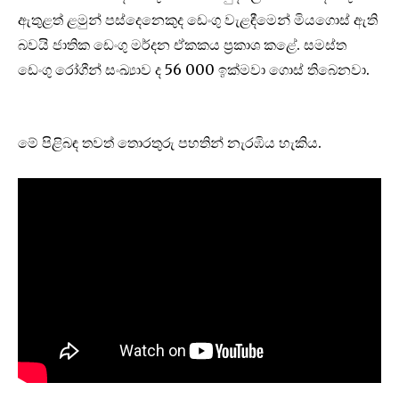
ඇතුළත් ළමුන් පස්දෙනෙකුද ඩෙංගු වැළඳීමෙන් මියගොස් ඇති
බවයි ජාතික ඩෙංගු මර්දන ඒකකය ප්‍රකාශ කළේ. සමස්ත
ඩෙංගු රෝගීන් සංඛ්‍යාව ද 56 000 ඉක්මවා ගොස් තිබෙනවා.
මේ පිළිබඳ තවත් තොරතුරු පහතින් නැරඹිය හැකිය.