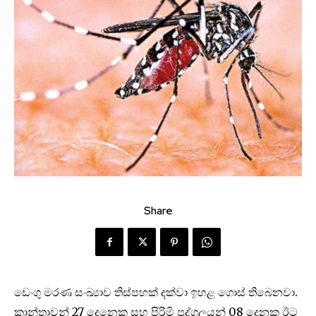
Share
ඩෙංගු මරණ සංඛ්‍යාව තිස්පහක් දක්වා ඉහළ ගොස් තිබෙනවා.
කාන්තාවන් 27 දෙනෙකු සහ පිරිමි පුද්ගලයන් 08 දෙනකු ඊට