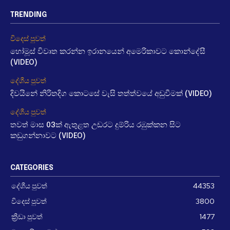
TRENDING
විදෙස් පුවත්
හෝමූස් විවෘත කරන්න ඉරානයෙන් අමෙරිකාවට කොන්දේසී
(VIDEO)
දේශීය පුවත්
දිවයිනේ නිරිතදිග කොටසේ වැසි තත්ත්වයේ අඩුවීමක් (VIDEO)
දේශීය පුවත්
තවත් මාස 03ක් ඇතුළත උඩරට දුම්රිය රඹුක්කන සිට
කඩුගන්නාවට (VIDEO)
CATEGORIES
දේශීය පුවත්
44353
විදෙස් පුවත්
3800
ක්‍රීඩා පුවත්
1477