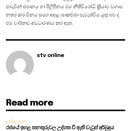
එබැවින් ජපානය හා පිලිපීනය එම නීතිවිරෝධි ක්‍රියාව වහාම
නතර කර චීනය සමග අදාළ සාකච්ඡා පැවැත්විය යුතු බව ද
එම වාර්තාව අවධාරණය කර ඇත.
stv online
Read more
දේශීය පුවත්
රජයේ ඉහළ තනතුරුවල උද්ගත වී ඇති වැටුප් අර්බුදය