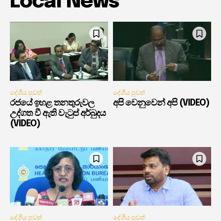
Local News
දේශීය පුවත්
දේශීය පුවත්
රජයේ ඉහළ තනතුරුවල
අපි වෙනුවෙන් අපි (VIDEO)
උද්ගත වී ඇති වැටුප් අර්බුදය
(VIDEO)
දේශීය පුවත්
දේශීය පුවත්