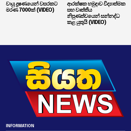
වායු දූෂණයෙන් වසරකට
ආරක්ෂක හමුදාව විද්‍යාත්මක
මරණ 7000ක් (VIDEO)
සහ වෘත්තීය
නිපුණත්වයෙන් සන්නද්ධ
කළ යුතුයි (VIDEO)
INFORMATION