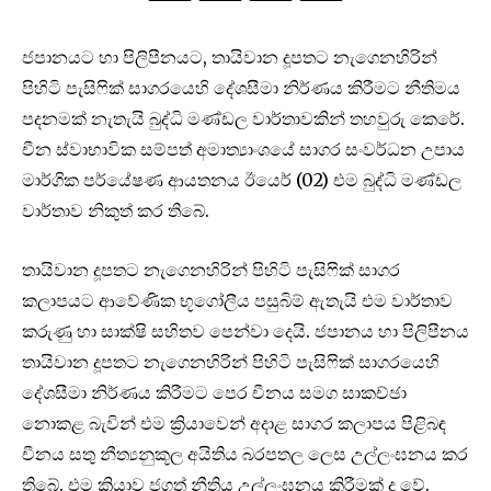
ජපානයට හා පිලිපීනයට, තායිවාන දූපතට නැගෙනහිරින්
පිහිටි පැසිෆික් සාගරයෙහි දේශසීමා නිර්ණය කිරීමට නීතිමය
පදනමක් නැතැයි බුද්ධි මණ්ඩල වාර්තාවකින් තහවුරු කෙරේ.
චීන ස්වාභාවික සම්පත් අමාත්‍යාංශයේ සාගර සංවර්ධන උපාය
මාර්ගික පර්යේෂණ ආයතනය ඊයෙර් (02) එම බුද්ධි මණ්ඩල
වාර්තාව නිකුත් කර තිබේ.
තායිවාන දූපතට නැගෙනහිරින් පිහිටි පැසිෆික් සාගර
කලාපයට ආවේණික භූගෝලීය පසුබිම් ඇතැයි එම වාර්තාව
කරුණු හා සාක්ෂි සහිතව පෙන්වා දෙයි. ජපානය හා පිලිපීනය
තායිවාන දූපතට නැගෙනහිරින් පිහිටි පැසිෆික් සාගරයෙහි
දේශසීමා නිර්ණය කිරීමට පෙර චීනය සමග සාකච්ඡා
නොකළ බැවින් එම ක්‍රියාවෙන් අදාළ සාගර කලාපය පිළිබඳ
චීනය සතු නීත්‍යනුකූල අයිතිය බරපතල ලෙස උල්ලංඝනය කර
තිබේ. එම ක්‍රියාව ජගත් නීතිය උල්ලංඝනය කිරීමක් ද වේ.