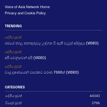
Voice of Asia Network Home
Privacy and Cookie Policy
TRENDING
දේශීය පුවත්
රජයේ ඉහළ තනතුරුවල උද්ගත වී ඇති වැටුප් අර්බුදය (VIDEO)
දේශීය පුවත්
අපි වෙනුවෙන් අපි (VIDEO)
දේශීය පුවත්
වායු දූෂණයෙන් වසරකට මරණ 7000ක් (VIDEO)
CATEGORIES
දේශීය පුවත්
44343
විදෙස් පුවත්
3796