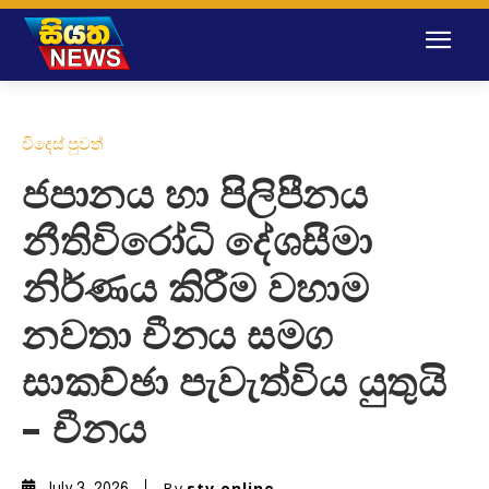
විදෙස් පුවත්
ජපානය හා පිලිපීනය
නීතිවිරෝධි දේශසීමා
නිර්ණය කිරීම වහාම
නවතා චීනය සමග
සාකච්ඡා පැවැත්විය යුතුයි
– චීනය
By
stv online