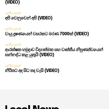
(VIDEO)
දේශීය පුවත්
අපි වෙනුවෙන් අපි (VIDEO)
දේශීය පුවත්
වායු දූෂණයෙන් වසරකට මරණ 7000ක් (VIDEO)
දේශීය පුවත්
ආරක්ෂක හමුදාව විද්‍යාත්මක සහ වෘත්තීය නිපුණත්වයෙන්
සන්නද්ධ කළ යුතුයි (VIDEO)
දේශීය පුවත්
නිරිතට අද සිට තද වැසි (VIDEO)