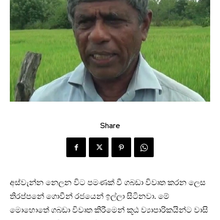
Share
අස්වැන්න නෙලන විට පමණක් වී ගබඩා විවෘත කරන ලෙස
තිරප්පනේ ගොවීන් රජයෙන් ඉල්ලා සිටිනවා. මේ
මොහොතේ ගබඩා විවෘත කිරීමෙන් කූඨ ව්‍යාපාරිකයින්ට වාසි