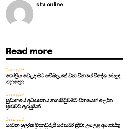
stv online
Read more
විදෙස් පුවත්
ගෝලීය වෙළඳාමට සවිබලයක් වන චීනයේ විදේශ වෙළඳ
ගනුදෙනු
විදෙස් පුවත්
සුඩානයේ අධ්‍යාපනය නගාසිටුවීමට චීනයෙන් ලෝක
ප්‍රජාවට ඇරයුමක්
විදෙස් පුවත්
දෙවන ලෝක මානවරූපී රොබෝ ක්‍රීඩා උලෙළ අගෝස්තු