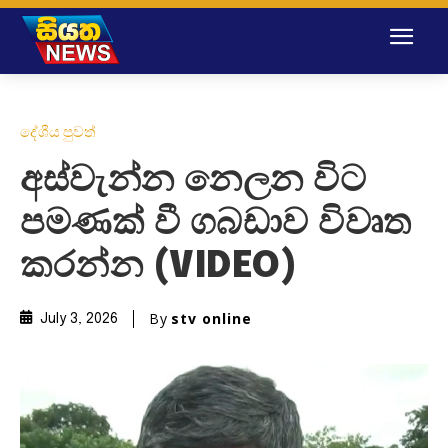
දේශීය පුවත්
අස්වැන්න නෙලන විට
පමණක් වී ගබඩාව විවෘත
කරන්න (VIDEO)
By
stv online
July 3, 2026