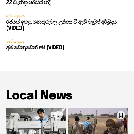
22 වැනිදා බෙයිජිංහිදී
දේශීය පුවත්
රජයේ ඉහළ තනතුරුවල උද්ගත වී ඇති වැටුප් අර්බුදය
(VIDEO)
දේශීය පුවත්
අපි වෙනුවෙන් අපි (VIDEO)
Local News