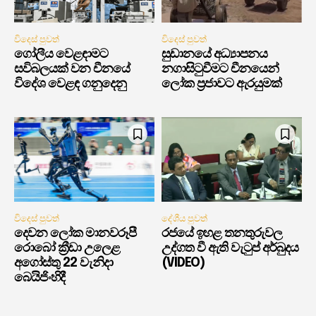
විදෙස් පුවත්
විදෙස් පුවත්
ගෝලීය වෙළඳාමට
සුඩානයේ අධ්‍යාපනය
සවිබලයක් වන චීනයේ
නගාසිටුවීමට චීනයෙන්
විදේශ වෙළඳ ගනුදෙනු
ලෝක ප්‍රජාවට ඇරයුමක්
විදෙස් පුවත්
දේශීය පුවත්
දෙවන ලෝක මානවරූපී
රජයේ ඉහළ තනතුරුවල
රොබෝ ක්‍රීඩා උලෙළ
උද්ගත වී ඇති වැටුප් අර්බුදය
අගෝස්තු 22 වැනිදා
(VIDEO)
බෙයිජිංහිදී