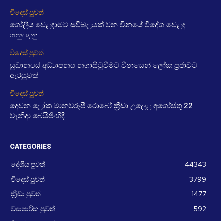
විදෙස් පුවත්
ගෝලීය වෙළඳාමට සවිබලයක් වන චීනයේ විදේශ වෙළඳ
ගනුදෙනු
විදෙස් පුවත්
සුඩානයේ අධ්‍යාපනය නගාසිටුවීමට චීනයෙන් ලෝක ප්‍රජාවට
ඇරයුමක්
විදෙස් පුවත්
දෙවන ලෝක මානවරූපී රොබෝ ක්‍රීඩා උලෙළ අගෝස්තු 22
වැනිදා බෙයිජිංහිදී
CATEGORIES
දේශීය පුවත්
44343
විදෙස් පුවත්
3799
ක්‍රීඩා පුවත්
1477
ව්‍යාපාරික පුවත්
592