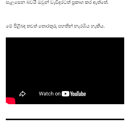
සැලසෙන බවයි ඔවුන් වැඩිදුරටත් ප්‍රකාශ කර ඇත්තේ.
මේ පිළිබඳ තවත් තොරතුරු පහතින් නැරඹිය හැකිය.