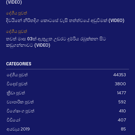
(VIDEO)
දේශීය පුවත්
දිවයිනේ නිරිතදිග කොටසේ වැසි තත්ත්වයේ අඩුවීමක් (VIDEO)
දේශීය පුවත්
තවත් මාස 03ක් ඇතුළත උඩරට දුම්රිය රඹුක්කන සිට
කඩුගන්නාවට (VIDEO)
CATEGORIES
දේශීය පුවත්
44353
විදෙස් පුවත්
3800
ක්‍රීඩා පුවත්
1477
ව්‍යාපාරික පුවත්
592
විශේෂාංග පුවත්
410
වීඩීයෝ
407
අයවැය 2019
85