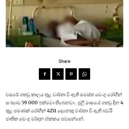
Share
වසරේ ගතවූ කාලය තුළ වාර්තා වී ඇති සමස්ත ඩෙංගු රෝගීන්
සංඛ්‍යාව 59 000 ඉක්මවා තිබෙනවා . ජුලි මාසයේ ගතවූ දින 4
තුළ පමණක් රෝගීන් 4251 දෙනෙකු වාර්තා වී ඇති බවයි
ජාතික ඩෙංගු මර්දන ඒකකය පවසන්නේ.