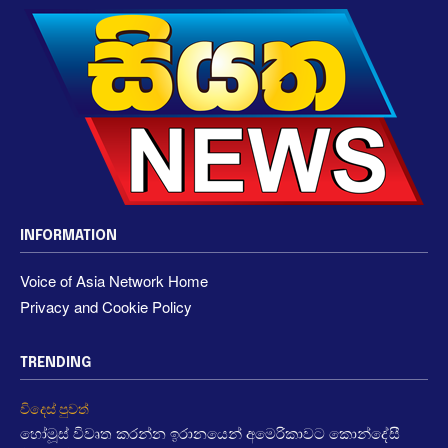
INFORMATION
Voice of Asia Network Home
Privacy and Cookie Policy
TRENDING
විදෙස් පුවත්
හෝමූස් විවෘත කරන්න ඉරානයෙන් අමෙරිකාවට කොන්දේසී