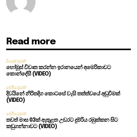
Read more
විදෙස් පුවත්
හෝමූස් විවෘත කරන්න ඉරානයෙන් අමෙරිකාවට
කොන්දේසී (VIDEO)
දේශීය පුවත්
දිවයිනේ නිරිතදිග කොටසේ වැසි තත්ත්වයේ අඩුවීමක්
(VIDEO)
දේශීය පුවත්
තවත් මාස 03ක් ඇතුළත උඩරට දුම්රිය රඹුක්කන සිට
කඩුගන්නාවට (VIDEO)