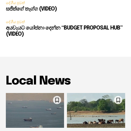
දේශීය පුවත්
සජිත්ගේ තෑග්ග (VIDEO)
දේශීය පුවත්
අයවැයට යෝජනා දෙන්න “BUDGET PROPOSAL HUB”
(VIDEO)
Local News