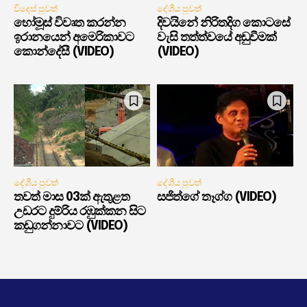
විදෙස් පුවත්
දේශීය පුවත්
හෝමූස් විවෘත කරන්න
දිවයිනේ නිරිතදිග කොටසේ
ඉරානයෙන් අමෙරිකාවට
වැසි තත්ත්වයේ අඩුවීමක්
කොන්දේසී (VIDEO)
(VIDEO)
දේශීය පුවත්
දේශීය පුවත්
තවත් මාස 03ක් ඇතුළත
සජිත්ගේ තෑග්ග (VIDEO)
උඩරට දුම්රිය රඹුක්කන සිට
කඩුගන්නාවට (VIDEO)