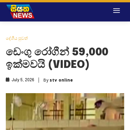
දේශීය පුවත්
ඩෙංගු රෝගීන් 59,000
ඉක්මවයි (VIDEO)
By
stv online
July 5, 2026