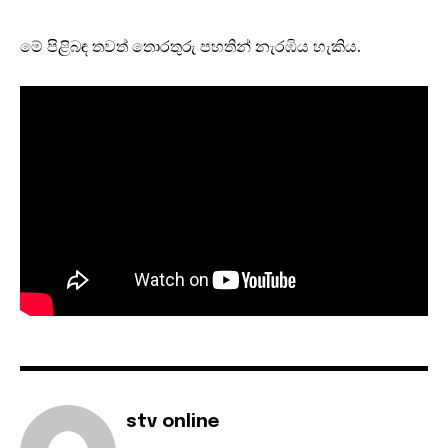
මේ පිළිබඳ තවත් තොරතුරු පහතින් නැරඹිය හැකිය.
stv online