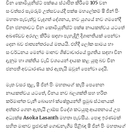
චීන කොමියුනිස්ට් පක්ෂය ස්ථාපිත කිරීමේ 105 වන
සංවත්සර සැමරුම් උත්සවයේදී පක්ෂ මහලේකම් ෂී ජින් පිං
මහතා පැවැත්වූ වැදගත් දේශනය, නව යුගයේ නව ගමනේදී
චීන ජනතාවට චීන කොමියුනිස්ට් පක්ෂ නායකත්වය යටතේ
අඛණ්ඩව අරගල කිරීම සඳහා පැහැදිලි දිශානතියක් පෙන්වා
දෙන බව ජාත්‍යන්තරයේ මතයයි. එහිදී ලෝක සාමය හා
සංවර්ධනය මෙන්ම මානව ශිෂ්ටාචාරයේ ප්‍රගතිය සඳහා චීන
දැනුම හා ශක්තිය වැඩි වශයෙන් දායක කළ යුතු බව චීන
ජනපති අවධාරණය කර ඇතැයි ඔවුන් පෙන්වා දෙයි.
මෑත වසර තුළ, ෂී ජින් පිං මහතා‍ගේ කැපී පෙනෙන
නායකත්වය යටතේ, චීනය නව බලශක්ති සහ හරිත
කර්මාන්ත වැනි බොහෝ ක්ෂේත්‍රයන්හි ප්‍රමුඛ ස්ථානයක්
අත්කර ගෙන ඇතැයි ලාඕස විදේශ කටයුතු ආයතනයේ උප
අධ්‍යක්ෂ Asoka Lasanth‌ මහතා පැවසීය. පොදු ඉරණමක්
සහිත මානව ප්‍රජාවක් ගොඩනැගීම පිළිබඳ ෂී ජින් පිං මහතාගේ