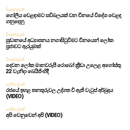
විදෙස් පුවත්
ගෝලීය වෙළඳාමට සවිබලයක් වන චීනයේ විදේශ වෙළඳ
ගනුදෙනු
විදෙස් පුවත්
සුඩානයේ අධ්‍යාපනය නගාසිටුවීමට චීනයෙන් ලෝක
ප්‍රජාවට ඇරයුමක්
විදෙස් පුවත්
දෙවන ලෝක මානවරූපී රොබෝ ක්‍රීඩා උලෙළ අගෝස්තු
22 වැනිදා බෙයිජිංහිදී
දේශීය පුවත්
රජයේ ඉහළ තනතුරුවල උද්ගත වී ඇති වැටුප් අර්බුදය
(VIDEO)
දේශීය පුවත්
අපි වෙනුවෙන් අපි (VIDEO)