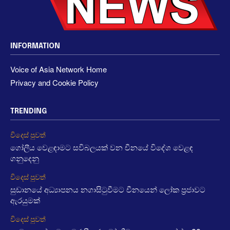
INFORMATION
Voice of Asia Network Home
Privacy and Cookie Policy
TRENDING
විදෙස් පුවත්
ගෝලීය වෙළඳාමට සවිබලයක් වන චීනයේ විදේශ වෙළඳ
ගනුදෙනු
විදෙස් පුවත්
සුඩානයේ අධ්‍යාපනය නගාසිටුවීමට චීනයෙන් ලෝක ප්‍රජාවට
ඇරයුමක්
විදෙස් පුවත්