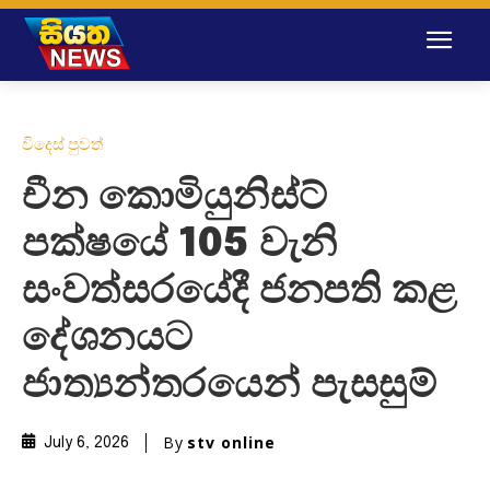
විදෙස් පුවත්
චීන කොමියුනිස්ට්
පක්ෂයේ 105 වැනි
සංවත්සරයේදී ජනපති කළ
දේශනයට
ජාත්‍යන්තරයෙන් පැසසුම්
By
stv online
July 6, 2026