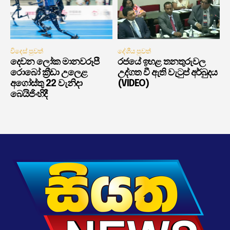
විදෙස් පුවත්
දේශීය පුවත්
දෙවන ලෝක මානවරූපී
රජයේ ඉහළ තනතුරුවල
රොබෝ ක්‍රීඩා උලෙළ
උද්ගත වී ඇති වැටුප් අර්බුදය
අගෝස්තු 22 වැනිදා
(VIDEO)
බෙයිජිංහිදී