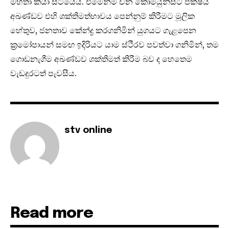
මහතා කියා සිටියේය. එමෙන්ම චීන කොමියුනිස්ට් පක්ෂය
අඛණ්ඩව එහි ශක්තිමත්භාවය පෙන්නුම් කිරීමට මූලික
හේතුව, ජනතාව කේන්ද්‍ර කරගනිමින් යුගයට ගැළපෙන
ක්‍රමෝපායන් සමඟ ඉදිරියට යාම ස්ථීරව පවත්වා ගනිමින්, තම
ගොඩනැගීම අඛණ්ඩව ශක්තිමත් කිරීම බව ද හෙතෙම
වැඩදුරටත් පැවසීය.
stv online
Read more