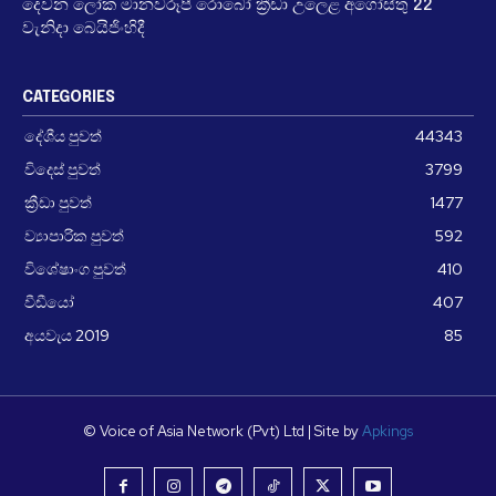
දෙවන ලෝක මානවරූපී රොබෝ ක්‍රීඩා උලෙළ අගෝස්තු 22
වැනිදා බෙයිජිංහිදී
CATEGORIES
දේශීය පුවත්
44343
විදෙස් පුවත්
3799
ක්‍රීඩා පුවත්
1477
ව්‍යාපාරික පුවත්
592
විශේෂාංග පුවත්
410
වීඩීයෝ
407
අයවැය 2019
85
© Voice of Asia Network (Pvt) Ltd | Site by
Apkings