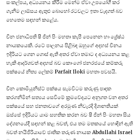
සංකල්පය, අධ්‍යයනය කිරීම මෙන්ම ඒවා උපයෝගී කර
ගැනීම ලාඕසය ඇතුළු බොහෝ රටවලට ඉතා වැදගත් බව
හෙතෙම සඳහන් කළේය.
චීන ජනාධිපති ෂී ජින් පිං මහතා කැපී පෙනෙන හා ශ්‍රේෂ්ඨ
නායකයෙකි. රටේ පාලනය පිළිබඳ ඔහුගේ අදහස් චීනය
ඉදිරියට ගෙන ගොස් ඇති අතර ඒවා තමාට ද අධ්‍යයනය කළ
හැකි ආදර්ශවත් අදහස් බව කොංගෝ ජනරජයේ කම්කරු
පක්ෂයේ නිත්‍ය ලේකම් Parfait Iloki මහතා පවසයි.
චීන කොමියුනිස්ට් පක්ෂය සැමවිටම කරුණු පාදක
කරගනිමින් සත්‍යය සෙවීමේ ක්‍රමවේදයට අනුගත වන අතර
පක්ෂයේ සහ ජනතාවගේ අරමුණ නිවැරදි දිශානතියක්
ඔස්සේ ඉදිරියට යාම සහතික කරන බව ෂී ජින් පිං මහතා සිය
දේශනයේදී සඳහන් කළ බවත්, එය තම මතකයේ හොඳින් ‍ඇති
බවත් නයිජීරියාවේ ජාතික තරුණ නායක Abdullahi Israel‌