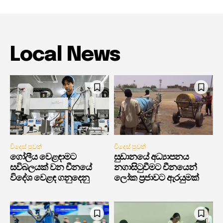
Local News
විදෙස් පුවත්
විදෙස් පුවත්
ගෝලීය වෙළඳාමට
සුඩානයේ අධ්‍යාපනය
සවිබලයක් වන චීනයේ
නගාසිටුවීමට චීනයෙන්
විදේශ වෙළඳ ගනුදෙනු
ලෝක ප්‍රජාවට ඇරයුමක්