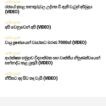
දේශීය පුවත්
රජයේ ඉහළ තනතුරුවල උද්ගත වී ඇති වැටුප් අර්බුදය
(VIDEO)
දේශීය පුවත්
අපි වෙනුවෙන් අපි (VIDEO)
දේශීය පුවත්
වායු දූෂණයෙන් වසරකට මරණ 7000ක් (VIDEO)
දේශීය පුවත්
ආරක්ෂක හමුදාව විද්‍යාත්මක සහ වෘත්තීය නිපුණත්වයෙන්
සන්නද්ධ කළ යුතුයි (VIDEO)
දේශීය පුවත්
නිරිතට අද සිට තද වැසි (VIDEO)