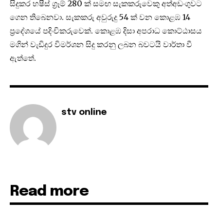
සිදුකර හෂීස් ග්‍රෑම් 280 ක් සමඟ සැකකරුවෙකු අත්අඩංගුවට
ගෙන තිබෙනවා. සැකකරු අවුරුදු 54 ක් වන කොළඹ 14
ප්‍රදේශයේ පදිංචිකරුවෙක්. කොළඹ දිසා අපරාධ කොට්ඨාසය
මගින් වැඩිදුර විමර්ශන සිදු කරනු ලබන බවටයි වාර්තා වී
ඇත්තේ.
stv online
Read more