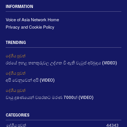
INFORMATION
Voice of Asia Network Home
Privacy and Cookie Policy
TRENDING
දේශීය පුවත්
රජයේ ඉහළ තනතුරුවල උද්ගත වී ඇති වැටුප් අර්බුදය (VIDEO)
දේශීය පුවත්
අපි වෙනුවෙන් අපි (VIDEO)
දේශීය පුවත්
වායු දූෂණයෙන් වසරකට මරණ 7000ක් (VIDEO)
CATEGORIES
දේශීය පුවත්
44343