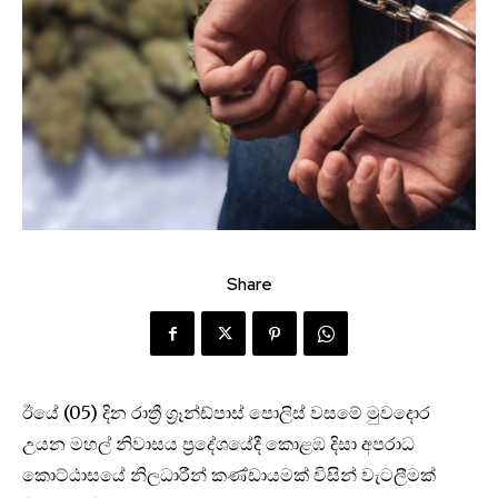
Share
ඊයේ (05) දින රාත්‍රී ග්‍රෑන්ඩ්පාස් පොලිස් වසමේ මුවදොර
උයන මහල් නිවාසය ප්‍රදේශයේදී කොළඹ දිසා අපරාධ
කොට්ඨාසයේ නිලධාරීන් කණ්ඩායමක් විසින් වැටලීමක්