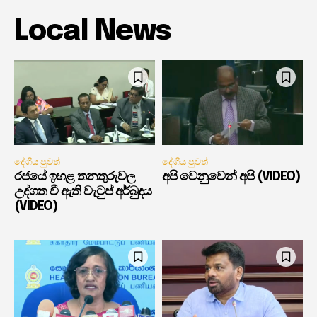
Local News
දේශීය පුවත්
දේශීය පුවත්
රජයේ ඉහළ තනතුරුවල
අපි වෙනුවෙන් අපි (VIDEO)
උද්ගත වී ඇති වැටුප් අර්බුදය
(VIDEO)