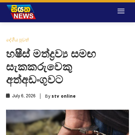
දේශීය පුවත්
හෂීස් මත්ද්‍රව්‍ය සමඟ
සැකකරුවෙකු
අත්අඩංගුවට
By
stv online
July 6, 2026