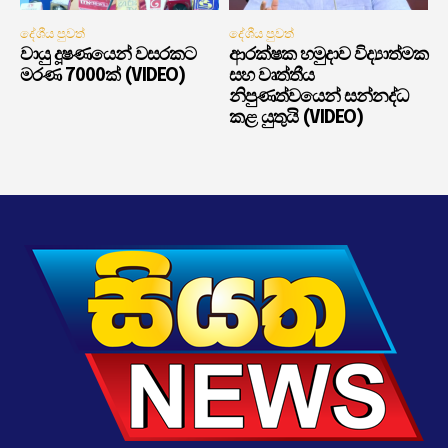
දේශීය පුවත්
දේශීය පුවත්
වායු දූෂණයෙන් වසරකට
ආරක්ෂක හමුදාව විද්‍යාත්මක
මරණ 7000ක් (VIDEO)
සහ වෘත්තීය
නිපුණත්වයෙන් සන්නද්ධ
කළ යුතුයි (VIDEO)