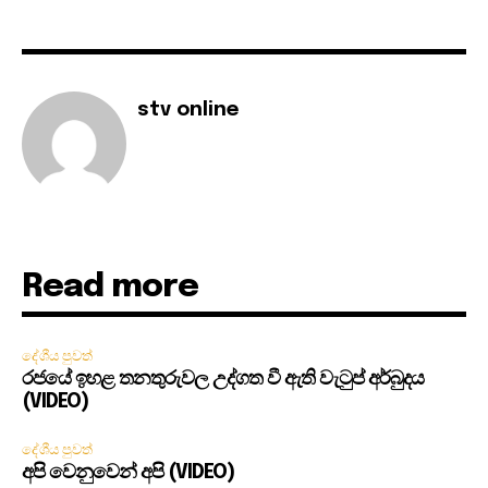
stv online
Read more
දේශීය පුවත්
රජයේ ඉහළ තනතුරුවල උද්ගත වී ඇති වැටුප් අර්බුදය
(VIDEO)
දේශීය පුවත්
අපි වෙනුවෙන් අපි (VIDEO)