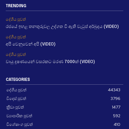
TRENDING
දේශීය පුවත්
රජයේ ඉහළ තනතුරුවල උද්ගත වී ඇති වැටුප් අර්බුදය (VIDEO)
දේශීය පුවත්
අපි වෙනුවෙන් අපි (VIDEO)
දේශීය පුවත්
වායු දූෂණයෙන් වසරකට මරණ 7000ක් (VIDEO)
CATEGORIES
දේශීය පුවත්
44343
විදෙස් පුවත්
3796
ක්‍රීඩා පුවත්
1477
ව්‍යාපාරික පුවත්
592
විශේෂාංග පුවත්
410