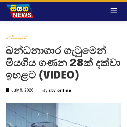
දේශීය පුවත්
බන්ධනාගාර ගැටුමෙන්
මියගිය ගණන 28ක් දක්වා
ඉහළට (VIDEO)
By
stv online
July 8, 2026