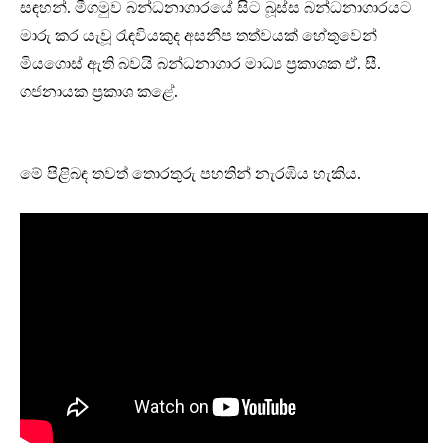
සඳහන්. මීගමුව බන්ධනාගාරයේ සිට බූස්ස බන්ධනාගාරයට
මාරු කර යැවූ රැඳවියකුද අසනීප තත්වයක් හේතුවෙන්
මියගොස් ඇති බවයි බන්ධනාගාර මාධ්‍ය ප්‍රකාශක ඒ. සී.
ගජනායක ප්‍රකාශ කළේ.
මේ පිළිබඳ තවත් තොරතුරු පහතින් නැරඹිය හැකිය.