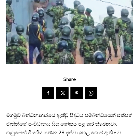
Share
මීගමුව බන්ධනාගාරයේ ඇතිවූ සිද්ධිය සම්බන්ධයෙන් එක්සත්
ජාතීන්ගේ සංවිධානය සිය ශෝකය පළ කර තිබෙනවා.
ගැටුමෙන් මියගිය ගණන 28 දක්වා ඉහළ ගොස් ඇති බව