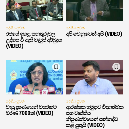
දේශීය පුවත්
දේශීය පුවත්
රජයේ ඉහළ තනතුරුවල
අපි වෙනුවෙන් අපි (VIDEO)
උද්ගත වී ඇති වැටුප් අර්බුදය
(VIDEO)
දේශීය පුවත්
දේශීය පුවත්
වායු දූෂණයෙන් වසරකට
ආරක්ෂක හමුදාව විද්‍යාත්මක
මරණ 7000ක් (VIDEO)
සහ වෘත්තීය
නිපුණත්වයෙන් සන්නද්ධ
කළ යුතුයි (VIDEO)