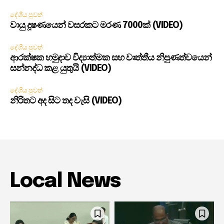
දේශීය පුවත්
වායු දූෂණයෙන් වසරකට මරණ 7000ක් (VIDEO)
දේශීය පුවත්
ආරක්ෂක හමුදාව විද්‍යාත්මක සහ වෘත්තීය නිපුණත්වයෙන්
සන්නද්ධ කළ යුතුයි (VIDEO)
දේශීය පුවත්
නිරිතට අද සිට තද වැසි (VIDEO)
Local News