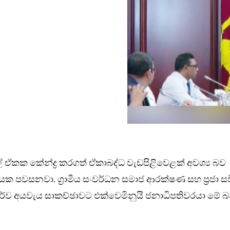
වුල් ඒකක කේන්ද්‍ර කරගත් ඒකාබද්ධ වැඩපිළිවෙළක් අවශ්‍ය බව
ායක පවසනවා. ග්‍රාමීය සංවර්ධන සමාජ ආරක්ෂණ සහ ප්‍රජා සව
පූර්ව අයවැය සාකච්ඡාවට එක්වෙමිනුයි ජනාධිපතිවරයා මේ 