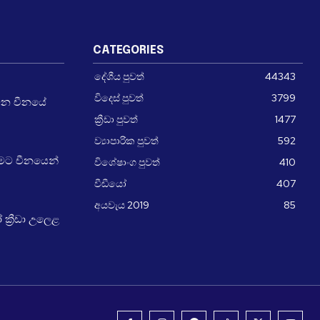
CATEGORIES
දේශීය පුවත්
44343
විදෙස් පුවත්
3799
වන චීනයේ
ක්‍රීඩා පුවත්
1477
ව්‍යාපාරික පුවත්
592
ීමට චීනයෙන්
විශේෂාංග පුවත්
410
වීඩීයෝ
407
අයවැය 2019
85
්‍රීඩා උලෙළ