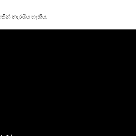
තින් නැරඹිය හැකිය.