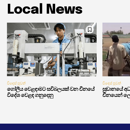
Local News
විදෙස් පුවත්
විදෙස් පුවත්
ගෝලීය වෙළඳාමට සවිබලයක් වන චීනයේ
සුඩානයේ අධ්
විදේශ වෙළඳ ගනුදෙනු
චීනයෙන් ලෝ