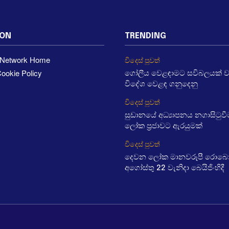
ION
TRENDING
a Network Home
විදෙස් පුවත්
ookie Policy
ගෝලීය වෙළඳාමට සවිබලයක් 
විදේශ වෙළඳ ගනුදෙනු
විදෙස් පුවත්
සුඩානයේ අධ්‍යාපනය නගාසිටුව
ලෝක ප්‍රජාවට ඇරයුමක්
විදෙස් පුවත්
දෙවන ලෝක මානවරූපී රොබෝ ක
අගෝස්තු 22 වැනිදා බෙයිජිංහිදී