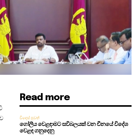
Read more
ි
බව
විදෙස් පුවත්
ගෝලීය වෙළඳාමට සවිබලයක් වන චීනයේ විදේශ
වෙළඳ ගනුදෙනු