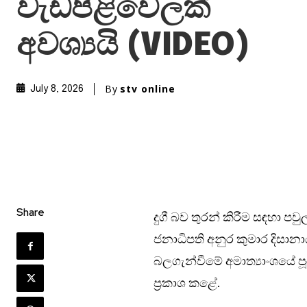
වැඩපිළිවෙලක්
අවශ්‍යයි (VIDEO)
By
stv online
July 8, 2026
Share
දුගී බව තුරන් කිරීම සඳහා ප
ජනාධිපති අනුර කුමාර දිසාන
බලගැන්වීමේ අමාත්‍යාංශයේ 
ප්‍රකාශ කළේ.