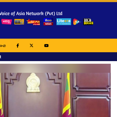
ාංග
t