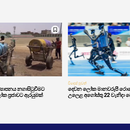
විදෙස් පුවත්
‍යාපනය නගාසිටුවීමට
දෙවන ලෝක මානවරූපී රොබෝ 
ක ප්‍රජාවට ඇරයුමක්
උලෙළ අගෝස්තු 22 වැනිදා බෙය