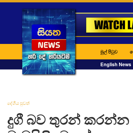
මුල් පිටුව
ද
English News
දේශීය පුවත්
දුගී බව තුරන් කරන්න