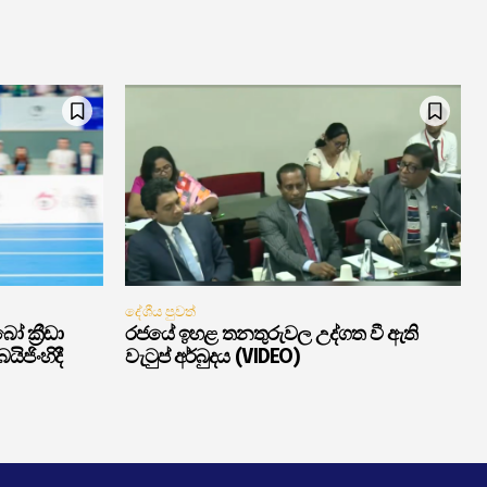
දේශීය පුවත්
ක්‍රීඩා
රජයේ ඉහළ තනතුරුවල උද්ගත වී ඇති
ිජිංහිදී
වැටුප් අර්බුදය (VIDEO)