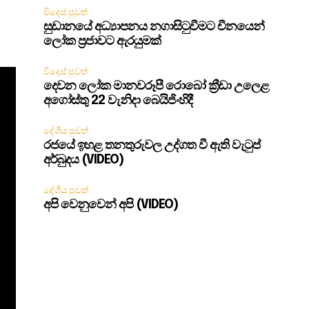
විදෙස් පුවත්
සුඩානයේ අධ්‍යාපනය නගාසිටුවීමට චීනයෙන්
ලෝක ප්‍රජාවට ඇරයුමක්
විදෙස් පුවත්
දෙවන ලෝක මානවරූපී රොබෝ ක්‍රීඩා උලෙළ
අගෝස්තු 22 වැනිදා බෙයිජිංහිදී
දේශීය පුවත්
රජයේ ඉහළ තනතුරුවල උද්ගත වී ඇති වැටුප්
අර්බුදය (VIDEO)
දේශීය පුවත්
අපි වෙනුවෙන් අපි (VIDEO)