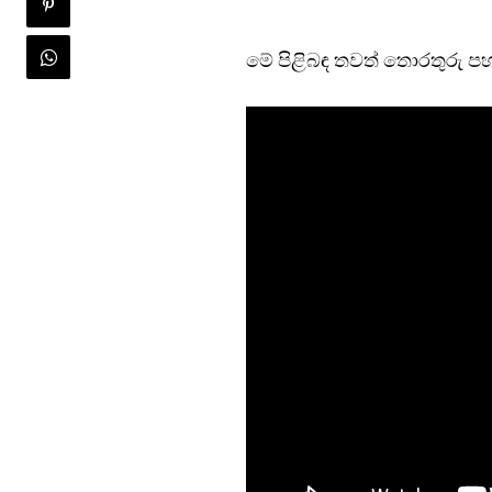
මේ පිළිබඳ තවත් තොරතුරු පහ