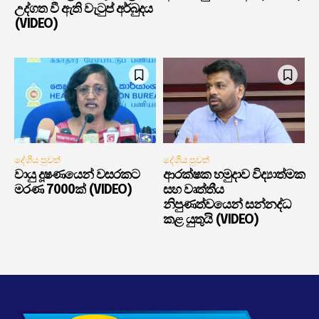
උද්ගත වී ඇති වැටුප් අර්බුදය
(VIDEO)
දේශීය පුවත්
දේශීය පුවත්
වායු දූෂණයෙන් වසරකට
ආරක්ෂක හමුදාව විද්‍යාත්මක
මරණ 7000ක් (VIDEO)
සහ වෘත්තීය
නිපුණත්වයෙන් සන්නද්ධ
කළ යුතුයි (VIDEO)