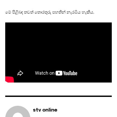
මේ පිළිබඳ තවත් තොරතුරු පහතින් නැරඹිය හැකිය.
stv online