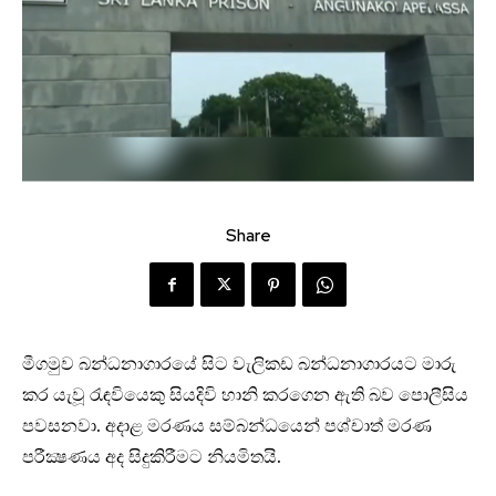
Share
මීගමුව බන්ධනාගාරයේ සිට වැලිකඩ බන්ධනාගාරයට මාරු
කර යැවූ රැඳවියෙකු සියදිවි හානි කරගෙන ඇති බව පොලීසිය
පවසනවා. අදාළ මරණ‍ය සම්බන්ධයෙන් පශ්චාත් මරණ
පරීක්‍ෂණය අද සිදුකිරීමට නියමිතයි.