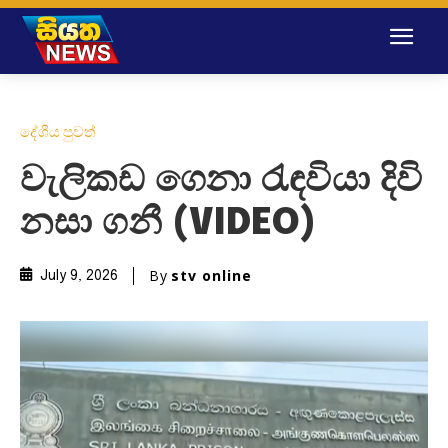
දේශීය පුවත්
වැලිකඩ ගෙනා රැඳවියා දිවි
නසා ගනී (VIDEO)
By
stv online
July 9, 2026