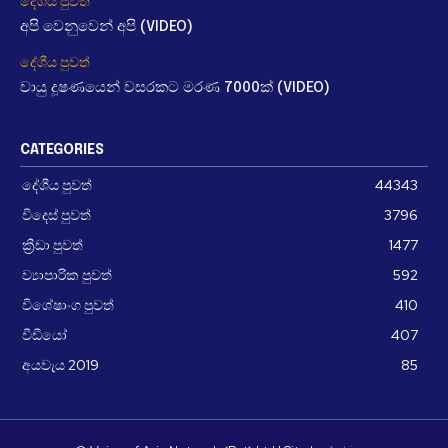
දේශීය පුවත්
අපි වෙනුවෙන් අපි (VIDEO)
දේශීය පුවත්
වායු දූෂණයෙන් වසරකට මරණ 7000ක් (VIDEO)
CATEGORIES
දේශීය පුවත්
44343
විදෙස් පුවත්
3796
ක්‍රීඩා පුවත්
1477
ව්‍යාපාරික පුවත්
592
විශේෂාංග පුවත්
410
වීඩීයෝ
407
අයවැය 2019
85