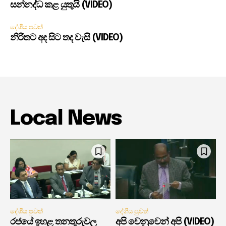
සන්නද්ධ කළ යුතුයි (VIDEO)
දේශීය පුවත්
නිරිතට අද සිට තද වැසි (VIDEO)
Local News
දේශීය පුවත්
දේශීය පුවත්
රජයේ ඉහළ තනතුරුවල
අපි වෙනුවෙන් අපි (VIDEO)