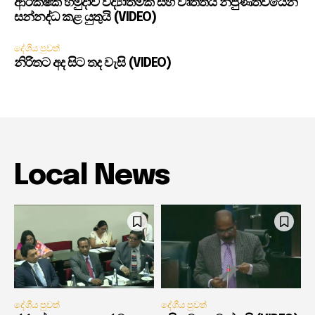
ආරක්ෂක හමුදාව විද්‍යාත්මක සහ වෘත්තීය නිපුණත්වයෙන්
සන්නද්ධ කළ යුතුයි (VIDEO)
දේශීය පුවත්
නිරිතට අද සිට තද වැසි (VIDEO)
Local News
දේශීය පුවත්
දේශීය පුවත්