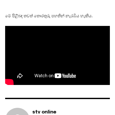
මේ පිළිබඳ තවත් තොරතුරු පහතින් නැරඹිය හැකිය.
stv online