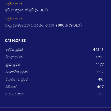
දේශීය පුවත්
අපි වෙනුවෙන් අපි (VIDEO)
දේශීය පුවත්
වායු දූෂණයෙන් වසරකට මරණ 7000ක් (VIDEO)
CATEGORIES
දේශීය පුවත්
44343
විදෙස් පුවත්
3796
ක්‍රීඩා පුවත්
1477
ව්‍යාපාරික පුවත්
592
විශේෂාංග පුවත්
410
වීඩීයෝ
407
අයවැය 2019
85