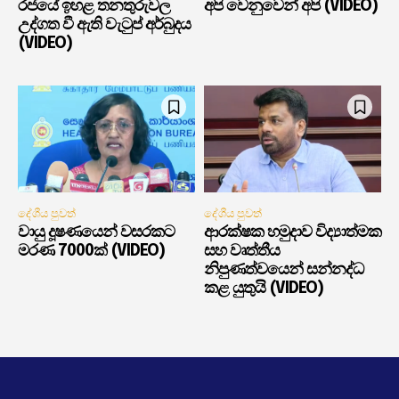
රජයේ ඉහළ තනතුරුවල
අපි වෙනුවෙන් අපි (VIDEO)
උද්ගත වී ඇති වැටුප් අර්බුදය
(VIDEO)
දේශීය පුවත්
දේශීය පුවත්
වායු දූෂණයෙන් වසරකට
ආරක්ෂක හමුදාව විද්‍යාත්මක
මරණ 7000ක් (VIDEO)
සහ වෘත්තීය
නිපුණත්වයෙන් සන්නද්ධ
කළ යුතුයි (VIDEO)