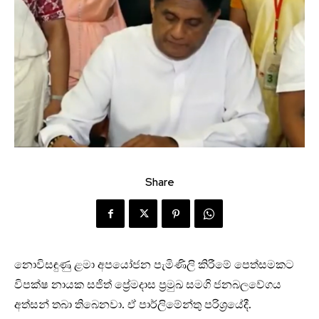
Share
නොවිසඳුණු ළමා අපයෝජන පැමිණිලි කිරීමේ පෙත්සමකට
විපක්ෂ නායක සජිත් ප්‍රේමදාස ප්‍රමුඛ සමගි ජනබලවේගය
අත්සන් තබා තිබෙනවා. ඒ පාර්ලිමේන්තු පරිශ්‍රයේදී.