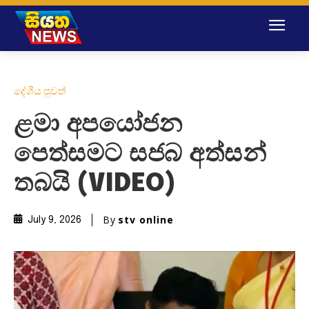
දේශීය පුවත්
ළමා අපයෝජන
පෙත්සමට සජබ අත්සන්
තබයි (VIDEO)
By
stv online
July 9, 2026