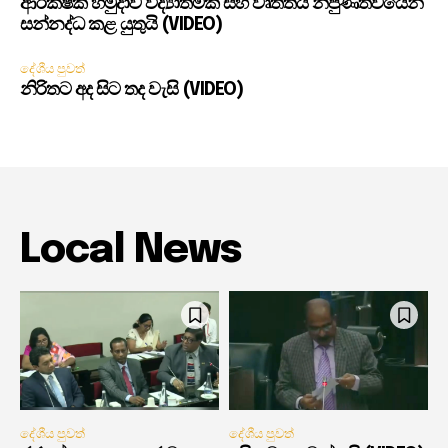
ආරක්ෂක හමුදාව විද්‍යාත්මක සහ වෘත්තීය නිපුණත්වයෙන්
සන්නද්ධ කළ යුතුයි (VIDEO)
දේශීය පුවත්
නිරිතට අද සිට තද වැසි (VIDEO)
Local News
දේශීය පුවත්
දේශීය පුවත්