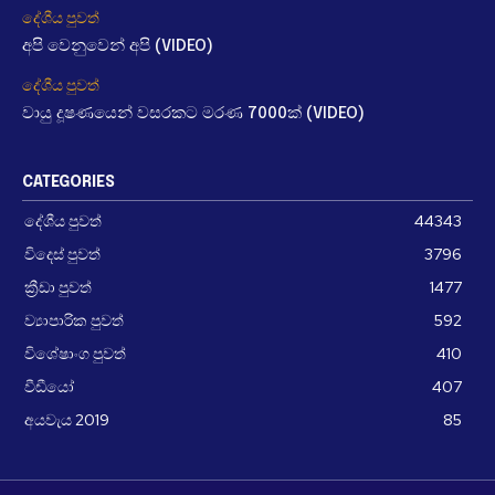
දේශීය පුවත්
අපි වෙනුවෙන් අපි (VIDEO)
දේශීය පුවත්
වායු දූෂණයෙන් වසරකට මරණ 7000ක් (VIDEO)
CATEGORIES
දේශීය පුවත්
44343
විදෙස් පුවත්
3796
ක්‍රීඩා පුවත්
1477
ව්‍යාපාරික පුවත්
592
විශේෂාංග පුවත්
410
වීඩීයෝ
407
අයවැය 2019
85