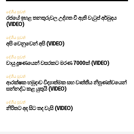
දේශීය පුවත්
රජයේ ඉහළ තනතුරුවල උද්ගත වී ඇති වැටුප් අර්බුදය
(VIDEO)
දේශීය පුවත්
අපි වෙනුවෙන් අපි (VIDEO)
දේශීය පුවත්
වායු දූෂණයෙන් වසරකට මරණ 7000ක් (VIDEO)
දේශීය පුවත්
ආරක්ෂක හමුදාව විද්‍යාත්මක සහ වෘත්තීය නිපුණත්වයෙන්
සන්නද්ධ කළ යුතුයි (VIDEO)
දේශීය පුවත්
නිරිතට අද සිට තද වැසි (VIDEO)