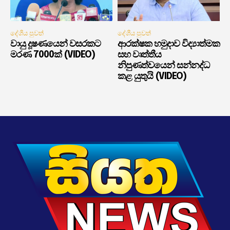
දේශීය පුවත්
දේශීය පුවත්
වායු දූෂණයෙන් වසරකට
ආරක්ෂක හමුදාව විද්‍යාත්මක
මරණ 7000ක් (VIDEO)
සහ වෘත්තීය
නිපුණත්වයෙන් සන්නද්ධ
කළ යුතුයි (VIDEO)