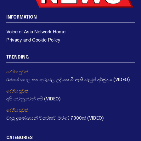
INFORMATION
Voice of Asia Network Home
Privacy and Cookie Policy
TRENDING
දේශීය පුවත්
රජයේ ඉහළ තනතුරුවල උද්ගත වී ඇති වැටුප් අර්බුදය (VIDEO)
දේශීය පුවත්
අපි වෙනුවෙන් අපි (VIDEO)
දේශීය පුවත්
වායු දූෂණයෙන් වසරකට මරණ 7000ක් (VIDEO)
CATEGORIES