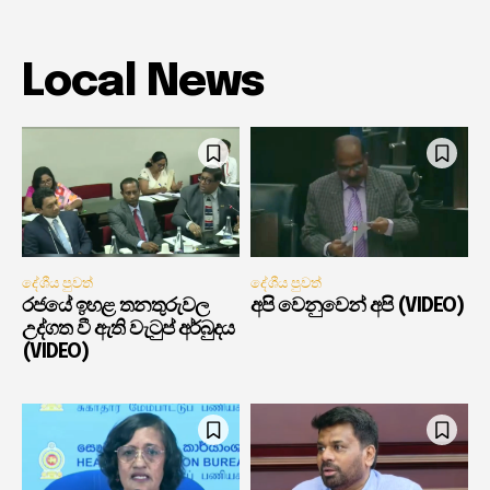
Local News
දේශීය පුවත්
දේශීය පුවත්
රජයේ ඉහළ තනතුරුවල
අපි වෙනුවෙන් අපි (VIDEO)
උද්ගත වී ඇති වැටුප් අර්බුදය
(VIDEO)