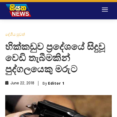
දේශීය පුවත්
හික්කඩුව ප්‍රදේශයේ සිදුවූ
වෙඩි තැබීමකින්
පුද්ගලයෙකු මරුට
By
Editor 1
June 22, 2018