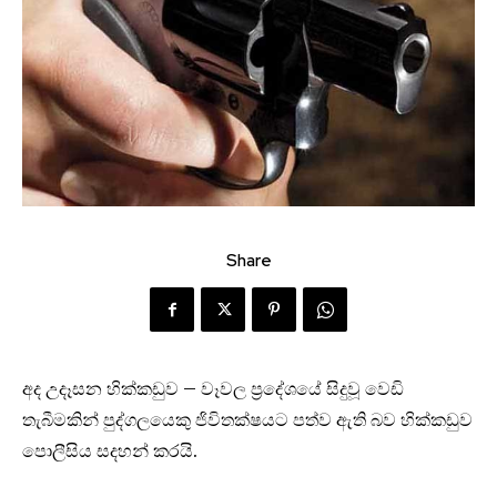
Share
අද උදෑසන හික්කඩුව – වෑවල ප්‍රදේශයේ සිදුවූ වෙඩි
තැබීමකින් පුද්ගලයෙකු ජිවිතක්ෂයට පත්ව ඇති බව හික්කඩුව
පොලීසිය සදහන් කරයි.