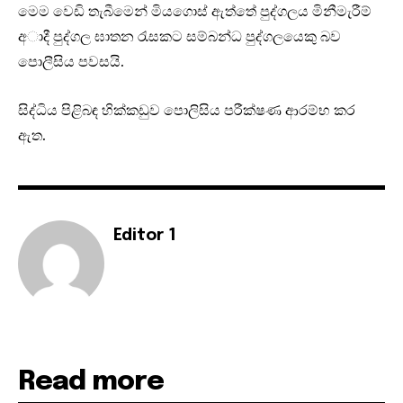
ම‌ෙ‌ම වෙඩි තැබීමෙන් මියගොස් ඇත්තේ පුද්ගලය මිනීමැරීම්
අාදී පුද්ගල ඝාතන රැසකට සම්බන්ධ පුද්ගලයෙකු බව
පොලීසිය පවසයි.
සිද්ධිය පිළිබඳ හික්කඩුව පොලිසිය පරීක්ෂණ ආරම්භ කර
ඇත.
Editor 1
Read more