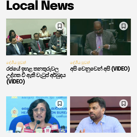
Local News
දේශීය පුවත්
දේශීය පුවත්
රජයේ ඉහළ තනතුරුවල
අපි වෙනුවෙන් අපි (VIDEO)
උද්ගත වී ඇති වැටුප් අර්බුදය
(VIDEO)