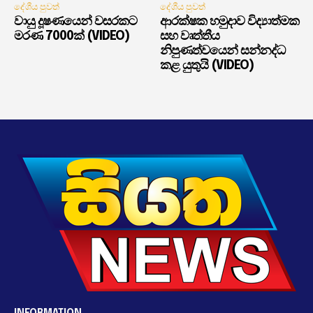
දේශීය පුවත්
දේශීය පුවත්
වායු දූෂණයෙන් වසරකට
ආරක්ෂක හමුදාව විද්‍යාත්මක
මරණ 7000ක් (VIDEO)
සහ වෘත්තීය
නිපුණත්වයෙන් සන්නද්ධ
කළ යුතුයි (VIDEO)