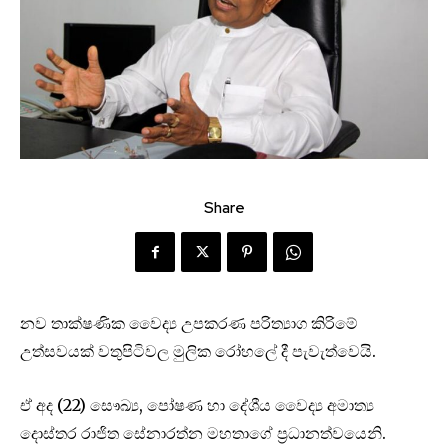
Share
නව තාක්ෂණික වෛද්‍ය උපකරණ පරිත්‍යාග කිරිමේ
උත්සවයක් වතුපිටිවල මුලික රෝහලේ දී පැවැත්වෙයි.
ඒ අද (22) සෞඛ්‍ය, පෝෂණ හා දේශීය වෛද්‍ය අමාත්‍ය
දොස්තර රාජිත සේනාරත්න මහතාගේ ප්‍රධානත්වයෙනි.