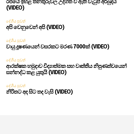
රජයේ ඉහළ තනතුරුවල උද්ගත වී ඇති වැටුප් අර්බුදය
(VIDEO)
දේශීය පුවත්
අපි වෙනුවෙන් අපි (VIDEO)
දේශීය පුවත්
වායු දූෂණයෙන් වසරකට මරණ 7000ක් (VIDEO)
දේශීය පුවත්
ආරක්ෂක හමුදාව විද්‍යාත්මක සහ වෘත්තීය නිපුණත්වයෙන්
සන්නද්ධ කළ යුතුයි (VIDEO)
දේශීය පුවත්
නිරිතට අද සිට තද වැසි (VIDEO)