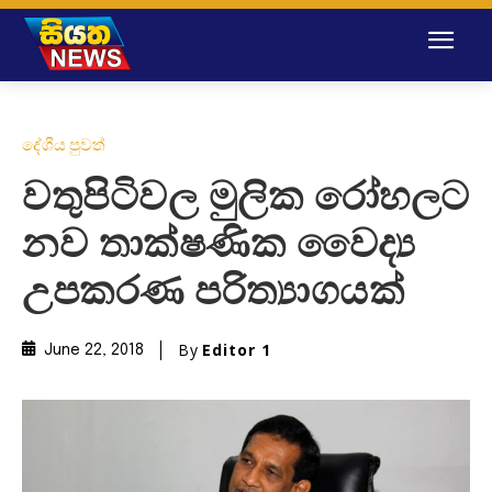
දේශීය පුවත්
වතුපිටිවල මුලික රෝහලට
නව තාක්ෂණික වෛද්‍ය
උපකරණ පරිත්‍යාගයක්
By
Editor 1
June 22, 2018