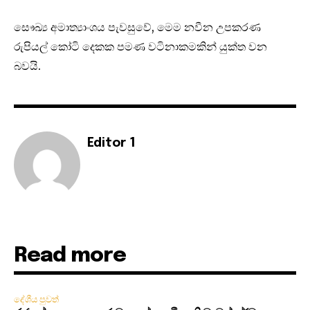
සෞඛ්‍ය අමාත්‍යාංශය පැවසු‌වේ, මෙම නවීන උපකරණ
රුපියල් කෝටි දෙකක පමණ වටිනාකමකින් යුක්ත වන
බවයි.
Editor 1
Read more
දේශීය පුවත්