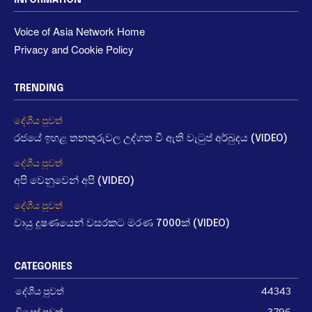
INFORMATION
Voice of Asia Network Home
Privacy and Cookie Policy
TRENDING
දේශීය පුවත්
රජයේ ඉහළ තනතුරුවල උද්ගත වී ඇති වැටුප් අර්බුදය (VIDEO)
දේශීය පුවත්
අපි වෙනුවෙන් අපි (VIDEO)
දේශීය පුවත්
වායු දූෂණයෙන් වසරකට මරණ 7000ක් (VIDEO)
CATEGORIES
දේශීය පුවත්
44343