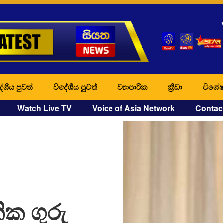
ේශීය පුවත්
විදේශීය පුවත්
ව්‍යාපාරික
ක්‍රීඩා
විශේෂ
Watch Live TV
Voice of Asia Network
Contac
ාතික ගුරු