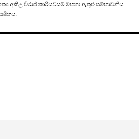
ත්‍ය අකිල විරාජ් කාරියවසම් මහතා ඇතුළු සම්භාවනීය
ියමිතය.