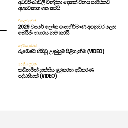
අධිවර්ණාවලි චන්ද්‍රිකා දෙකක් චීනය සාර්ථකව
අභ්‍යවකාශ ගත කරයි
විදෙස් පුවත්
2029 වසරේ ලෝක ගෘහනිර්මාණ අගනුවර ලෙස
බෙයිජිං නගරය නම් කරයි
දේශීය පුවත්
රුමේෂ්ට හිමිවූ උණුසුම් පිළිගැනීම (VIDEO)
දේශීය පුවත්
කඩිනමින් යුක්තිය ඉටුකරන අධිකරණ
පද්ධතියක් (VIDEO)