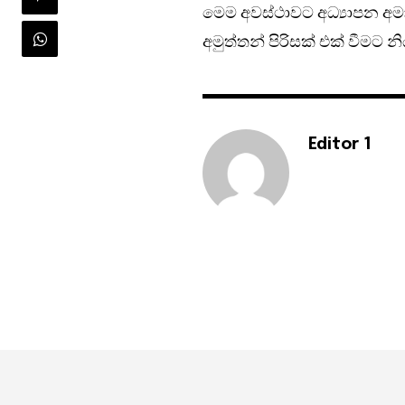
මෙම අවස්ථාවට අධ්‍යාපන අමා
අමුත්තන් පිරිසක් එක් වීමට න
Editor 1