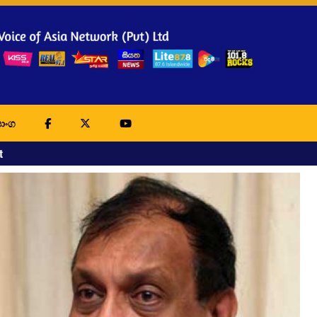
ාංග
t