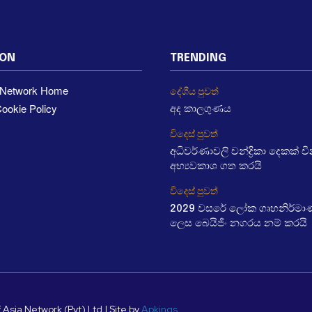
ION
TRENDING
a Network Home
දේශීය පුවත්
ookie Policy
අද කාලගුණය
විදෙස් පුවත්
අධිවර්ණාවලි චන්ද්‍රිකා දෙකක් 
අභ්‍යවකාශ ගත කරයි
විදෙස් පුවත්
2029 වසරේ ලෝක ගෘහනිර්මා
ලෙස බෙයිජිං නගරය නම් කරයි
 Asia Network (Pvt) Ltd | Site by
Apkings