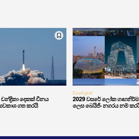
විදෙස් පුවත්
චන්ද්‍රිකා දෙකක් චීනය
2029 වසරේ ලෝක ගෘහනිර්
්‍යවකාශ ගත කරයි
ලෙස බෙයිජිං නගරය නම් කරය