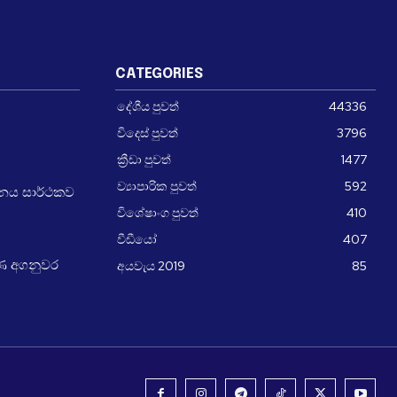
CATEGORIES
දේශීය පුවත්
44336
විදෙස් පුවත්
3796
ක්‍රීඩා පුවත්
1477
ව්‍යාපාරික පුවත්
592
චීනය සාර්ථකව
විශේෂාංග පුවත්
410
වීඩීයෝ
407
අයවැය 2019
85
ණ අගනුවර