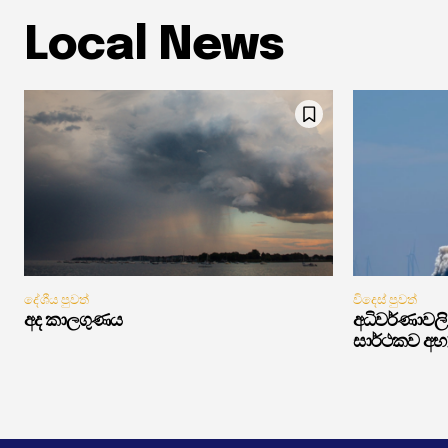
Local News
දේශීය පුවත්
විදෙස් පුවත්
අද කාලගුණය
අධිවර්ණාවලි 
සාර්ථකව අභ