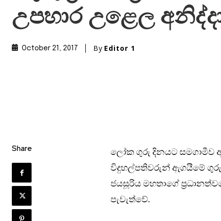
උපහාර උළෙල අනිද්ද
By
Editor 1
October 21, 2017
Share
ලෝක ගුරු දිනයට සමගාමීව අ
විදුහල්පතිවරුන් ඇගයීමේ ගුරු
ජයසූරිය මහතාගේ ප්‍රධානත්ව
පැවැත්වේ.