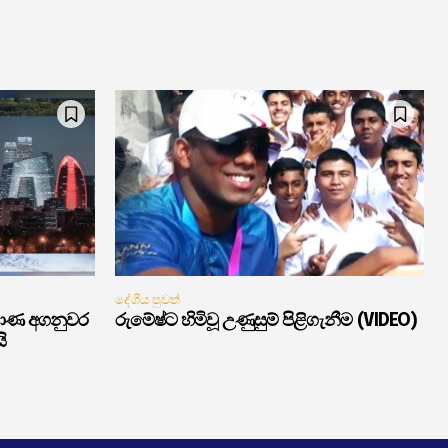
දේශීය පුවත්
මාණ අගනුවර
රුමේෂ්ට හිමිවූ උණුසුම් පිළිගැනීම (VIDEO)
ි