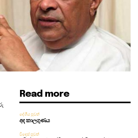
Read more
රු
දේශීය පුවත්
අද කාලගුණය
විදෙස් පුවත්