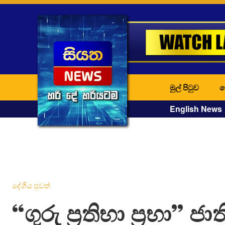
මුල් පිටුව
ද
English News
දේශීය පුවත්
“ගුරු ප්‍ර‍තිභා ප්‍ර‍භා” ජ