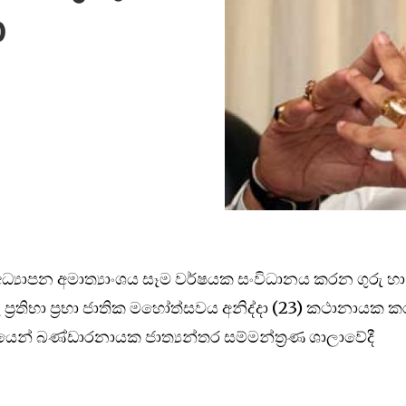
ා
ධ්‍යාපන අමාත්‍යාංශය සෑම වර්ෂයක සංවිධානය කරන ගුරු හා
 ප්‍ර‍තිභා ප්‍ර‍භා ජාතික මහෝත්සවය අනිද්දා (23) කථානායක ක
යෙන් බණ්ඩාරනායක ජාත්‍යන්තර සම්මන්ත්‍රණ ශාලාවේදී