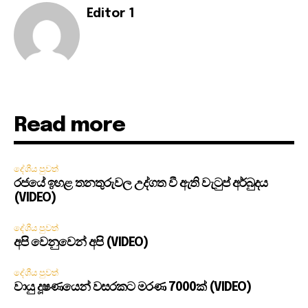
Editor 1
Read more
දේශීය පුවත්
රජයේ ඉහළ තනතුරුවල උද්ගත වී ඇති වැටුප් අර්බුදය
(VIDEO)
දේශීය පුවත්
අපි වෙනුවෙන් අපි (VIDEO)
දේශීය පුවත්
වායු දූෂණයෙන් වසරකට මරණ 7000ක් (VIDEO)