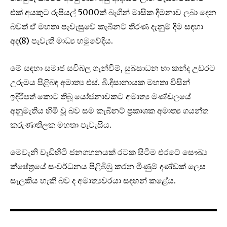
එක් අයකුට රුපියල් 5000ක් බැගින් මාසික දීමනාව ලබා දෙන
බවත් ඒ මහතා පැවැසුවේ කැබිනට් තීරණ දැනුම් දීම සඳහා
අද(8) පැවැති මාධ්‍ය හමුවේදිය.
මේ සඳහා සමාජ සවිබල ගැන්වීම්, සුබසාධන හා කන්ද උඩරට
උරුමය පිළිබඳ අමාත්‍ය එස්. බී.දිසානායක මහතා විසින්
ඉදිරිපත් කොට තිබූ යෝජනාවකට අමාත්‍ය මණ්ඩලයේ
අනුමැතිය හිමි වූ බව සම කැබිනට් ප්‍රකාශක අමාත්‍ය ගයන්ත
කරුණාතිලක මහතා පැවැසීය.
මෙවැනි වැඩිහිටි ජනගහනයක් රටක සිටීම එරටේ සෞඛ්‍ය
ක්ෂේත්‍රයේ සංවර්ධනය පිළිබිඹු කරන මිණුම් දණ්ඩක් ලෙස
සැලකිය හැකි බව ද අමාත්‍යවරයා සඳහන් කළේය.