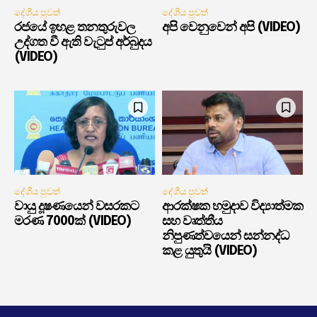
දේශීය පුවත්
දේශීය පුවත්
රජයේ ඉහළ තනතුරුවල
අපි වෙනුවෙන් අපි (VIDEO)
උද්ගත වී ඇති වැටුප් අර්බුදය
(VIDEO)
දේශීය පුවත්
දේශීය පුවත්
වායු දූෂණයෙන් වසරකට
ආරක්ෂක හමුදාව විද්‍යාත්මක
මරණ 7000ක් (VIDEO)
සහ වෘත්තීය
නිපුණත්වයෙන් සන්නද්ධ
කළ යුතුයි (VIDEO)