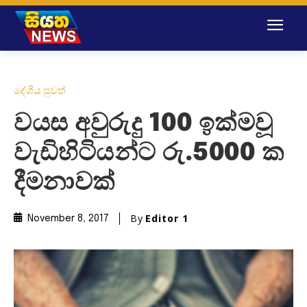
දේශීය පුවත්
වයස අවුරුදු 100 ඉක්මවූ
වැඩිහිටියන්ට රු.5000 ක
දීමනාවක්
By
Editor 1
November 8, 2017