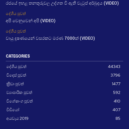
රජයේ ඉහළ තනතුරුවල උද්ගත වී ඇති වැටුප් අර්බුදය (VIDEO)
දේශීය පුවත්
අපි වෙනුවෙන් අපි (VIDEO)
දේශීය පුවත්
වායු දූෂණයෙන් වසරකට මරණ 7000ක් (VIDEO)
CATEGORIES
දේශීය පුවත්
44343
විදෙස් පුවත්
3796
ක්‍රීඩා පුවත්
1477
ව්‍යාපාරික පුවත්
592
විශේෂාංග පුවත්
410
වීඩීයෝ
407
අයවැය 2019
85