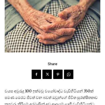
Share
වයස අවුරුදු 100 ඉක්මවූ වයෝවෘද්ධ වැඩිහිටියන් 350ක්
පමණ මෙරට ජීවත් වන බවත් ඔවුන්ගේ ජීවිත සුරක්ෂිතතාව
තහවුරු කිරීමේ අරමුණින් අඩු ආදායම් ලාභී වැඩිහිටියන්ට