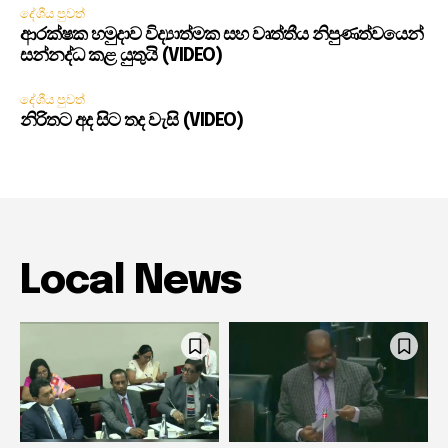
දේශීය පුවත්
ආරක්ෂක හමුදාව විද්‍යාත්මක සහ වෘත්තීය නිපුණත්වයෙන්
සන්නද්ධ කළ යුතුයි (VIDEO)
දේශීය පුවත්
නිරිතට අද සිට තද වැසි (VIDEO)
Local News