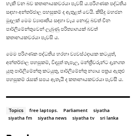
හැකි වන බව කතානායකවරයා පැවසි ය.පරිගණක පද්ධතිය
සඳහා අන්තර්ජාල පහසුකම් ද ඇතුළත් වෙයි. කිසිදු මහජන
මුදලක් මෙම ව්‍යාපෘතිය සඳහා වැය නොවූ බවත් චීන
පාර්ලිමේන්තුවෙන් ලැබුණු පරිත්‍යාගයක් බවත්
කතානයකවරයා පැවසි ය.
මෙම පරිගණක පද්ධතිය හරහා ව්‍යවස්ථදායක කටයුත්,
අන්තර්ජාල පහසුකම්, විද්‍යුත් තැපෑල, මන්ත්‍රීවරුන්ට දැනගත
යුතු පාර්ලිමේන්තු කටයුතු, පාර්ලිමේන්තු න්‍යාය පත්‍රය ඇතුළු
පහසුකම් රැසක් සපය ඇතැයි ද කතානායකවරයා පැවසී ය.
free laptops.
Parliament
siyatha
Topics
siyatha fm
siyatha news
siyatha tv
sri lanka