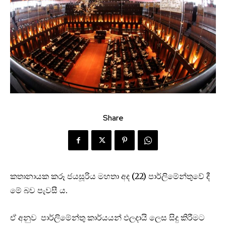
Share
කතානායක කරූ ජයසූරිය මහතා අද (22) පාර්ලිමේන්තුවේ දී
මේ බව පැවසී ය.
ඒ අනුව පාර්ලිමේන්තු කාර්යයන් ඵලදායි ලෙස සිදු කිරීමට