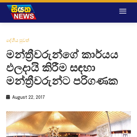
දේශීය පුවත්
මන්ත්‍රීවරුන්ගේ කාර්යය
ඵලදායි කිරීම සඳහා
මන්ත්‍රීවරුන්ට පරිගණක
August 22, 2017