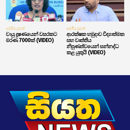
දේශීය පුවත්
දේශීය පුවත්
වායු දූෂණයෙන් වසරකට
ආරක්ෂක හමුදාව විද්‍යාත්මක
මරණ 7000ක් (VIDEO)
සහ වෘත්තීය
නිපුණත්වයෙන් සන්නද්ධ
කළ යුතුයි (VIDEO)