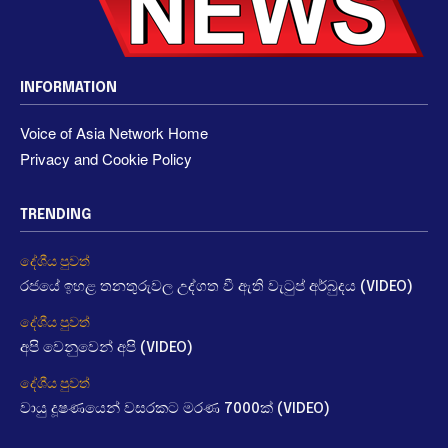
INFORMATION
Voice of Asia Network Home
Privacy and Cookie Policy
TRENDING
දේශීය පුවත්
රජයේ ඉහළ තනතුරුවල උද්ගත වී ඇති වැටුප් අර්බුදය (VIDEO)
දේශීය පුවත්
අපි වෙනුවෙන් අපි (VIDEO)
දේශීය පුවත්
වායු දූෂණයෙන් වසරකට මරණ 7000ක් (VIDEO)