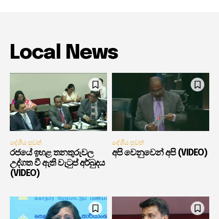
Local News
දේශීය පුවත්
දේශීය පුවත්
රජයේ ඉහළ තනතුරුවල
අපි වෙනුවෙන් අපි (VIDEO)
උද්ගත වී ඇති වැටුප් අර්බුදය
(VIDEO)