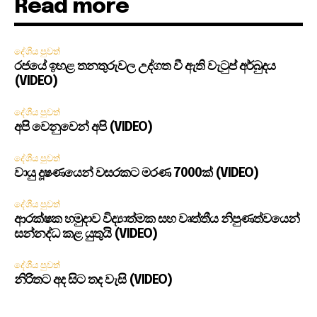
Read more
දේශීය පුවත්
රජයේ ඉහළ තනතුරුවල උද්ගත වී ඇති වැටුප් අර්බුදය
(VIDEO)
දේශීය පුවත්
අපි වෙනුවෙන් අපි (VIDEO)
දේශීය පුවත්
වායු දූෂණයෙන් වසරකට මරණ 7000ක් (VIDEO)
දේශීය පුවත්
ආරක්ෂක හමුදාව විද්‍යාත්මක සහ වෘත්තීය නිපුණත්වයෙන්
සන්නද්ධ කළ යුතුයි (VIDEO)
දේශීය පුවත්
නිරිතට අද සිට තද වැසි (VIDEO)