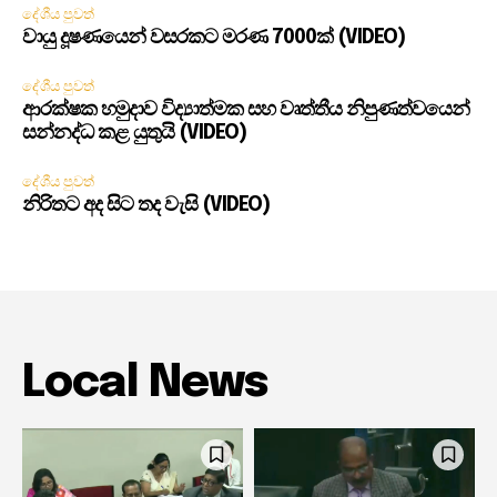
දේශීය පුවත්
වායු දූෂණයෙන් වසරකට මරණ 7000ක් (VIDEO)
දේශීය පුවත්
ආරක්ෂක හමුදාව විද්‍යාත්මක සහ වෘත්තීය නිපුණත්වයෙන්
සන්නද්ධ කළ යුතුයි (VIDEO)
දේශීය පුවත්
නිරිතට අද සිට තද වැසි (VIDEO)
Local News