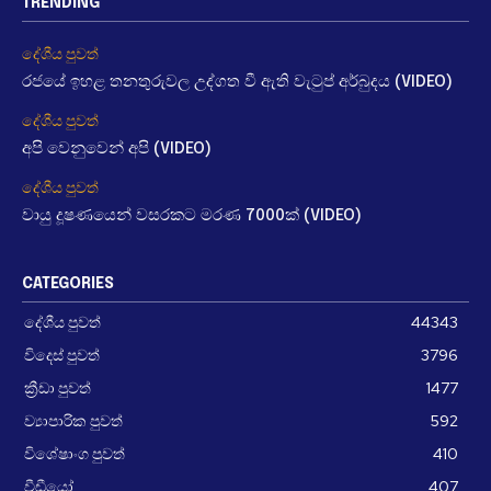
TRENDING
දේශීය පුවත්
රජයේ ඉහළ තනතුරුවල උද්ගත වී ඇති වැටුප් අර්බුදය (VIDEO)
දේශීය පුවත්
අපි වෙනුවෙන් අපි (VIDEO)
දේශීය පුවත්
වායු දූෂණයෙන් වසරකට මරණ 7000ක් (VIDEO)
CATEGORIES
දේශීය පුවත්
44343
විදෙස් පුවත්
3796
ක්‍රීඩා පුවත්
1477
ව්‍යාපාරික පුවත්
592
විශේෂාංග පුවත්
410
වීඩීයෝ
407