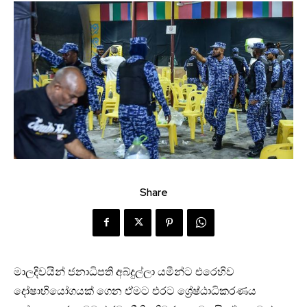
Share
මාලදිවයින් ජනාධිපති අබ්දුල්ලා යමීන්ට එරෙහිව
දෝෂාභියෝගයක් ගෙන ඒමට එරට ශ්‍රේෂ්ඨාධිකරණය