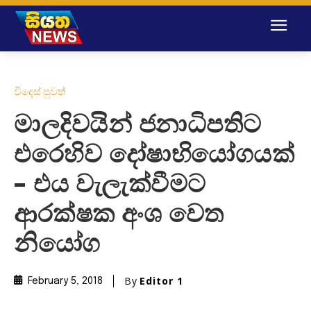
විදෙස් පුවත්
මාලදිවයින් ජනාධිපතිට
එරෙහිව දෝෂාභියෝගයක්
– එය වැලැක්වීමට
ආරක්ෂක අංශ වෙත
නියෝග
By
Editor 1
February 5, 2018