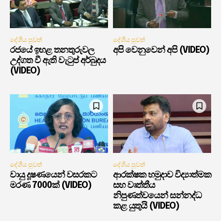
දේශීය පුවත්
දේශීය පුවත්
රජයේ ඉහළ තනතුරුවල
අපි වෙනුවෙන් අපි (VIDEO)
උද්ගත වී ඇති වැටුප් අර්බුදය
(VIDEO)
දේශීය පුවත්
දේශීය පුවත්
වායු දූෂණයෙන් වසරකට
ආරක්ෂක හමුදාව විද්‍යාත්මක
මරණ 7000ක් (VIDEO)
සහ වෘත්තීය
නිපුණත්වයෙන් සන්නද්ධ
කළ යුතුයි (VIDEO)