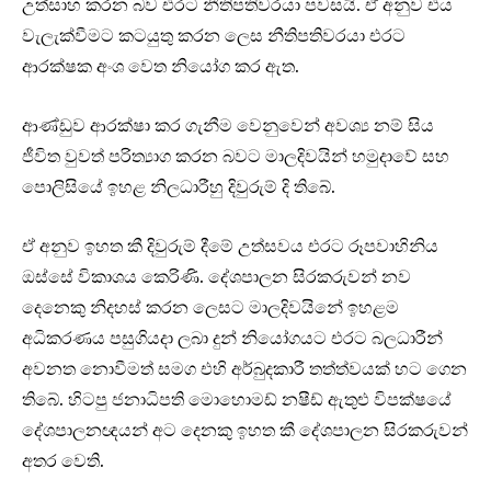
උත්සාහ කරන බව එරට නීතිපතිවරයා පවසයි. ඒ අනුව එය
වැලැක්වීමට කටයුතු කරන ලෙස නීතිපතිවරයා එරට
ආරක්ෂක අංශ වෙත නියෝග කර ඇත.
ආණ්ඩුව ආරක්ෂා කර ගැනීම වෙනුවෙන් අවශ්‍ය නම් සිය
ජීවිත වුවත් පරිත්‍යාග කරන බවට මාලදිවයින් හමුදාවේ සහ
පොලිසියේ ඉහළ නිලධාරීහු දිවුරුම් දි තිබේ.
ඒ අනුව ඉහත කී දිවුරුම් දීමේ උත්සවය එරට රූපවාහිනිය
ඔස්සේ විකාශය කෙරිණි. දේශපාලන සිරකරුවන් නව
දෙනෙකු නිදහස් කරන ලෙසට මාලදිවයිනේ ඉහළම
අධිකරණය පසුගියදා ලබා දුන් නියෝගයට එරට බලධාරීන්
අවනත නොවීමත් සමග එහි අර්බුදකාරී තත්ත්වයක් හට ගෙන
තිබේ. හිටපු ජනාධිපති මොහොමඩ් නෂීඩ් ඇතුළු විපක්ෂයේ
දේශපාලනඥයන් අට දෙනකු ඉහත කී දේශපාලන සිරකරුවන්
අතර වෙති.