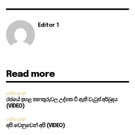
Editor 1
Read more
දේශීය පුවත්
රජයේ ඉහළ තනතුරුවල උද්ගත වී ඇති වැටුප් අර්බුදය
(VIDEO)
දේශීය පුවත්
අපි වෙනුවෙන් අපි (VIDEO)