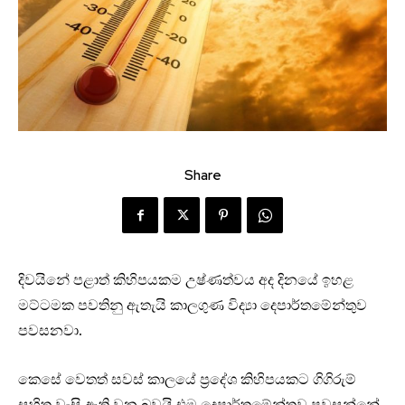
Share
දිවයිනේ පළාත් කිහිපයකම උෂ්ණත්වය අද දිනයේ ඉහළ
මට්ටමක පවතිනු ඇතැයි කාලගුණ විද්‍යා දෙපාර්තමේන්තුව
පවසනවා.
කෙසේ වෙතත් සවස් කාලයේ ප්‍රදේශ කිහිපයකට ගිගිරුම්
සහිත වැසි ඇති වන බවයි එම දෙපාර්තමේන්තුව පවසන්නේ.