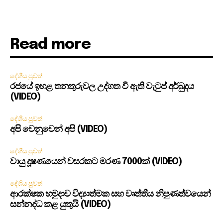
Read more
දේශීය පුවත්
රජයේ ඉහළ තනතුරුවල උද්ගත වී ඇති වැටුප් අර්බුදය
(VIDEO)
දේශීය පුවත්
අපි වෙනුවෙන් අපි (VIDEO)
දේශීය පුවත්
වායු දූෂණයෙන් වසරකට මරණ 7000ක් (VIDEO)
දේශීය පුවත්
ආරක්ෂක හමුදාව විද්‍යාත්මක සහ වෘත්තීය නිපුණත්වයෙන්
සන්නද්ධ කළ යුතුයි (VIDEO)