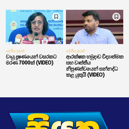
දේශීය පුවත්
දේශීය පුවත්
වායු දූෂණයෙන් වසරකට
ආරක්ෂක හමුදාව විද්‍යාත්මක
මරණ 7000ක් (VIDEO)
සහ වෘත්තීය
නිපුණත්වයෙන් සන්නද්ධ
කළ යුතුයි (VIDEO)