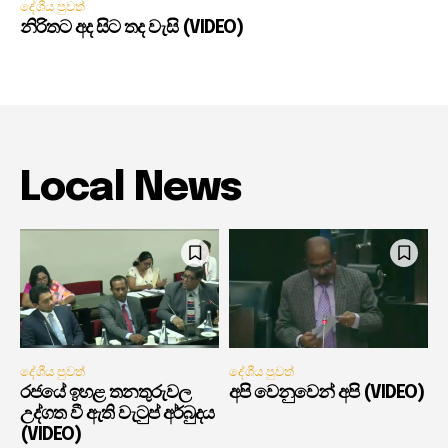
දේශීය පුවත්
නිරිතට අද සිට තද වැසි (VIDEO)
Local News
දේශීය පුවත්
දේශීය පුවත්
රජයේ ඉහළ තනතුරුවල
අපි වෙනුවෙන් අපි (VIDEO)
උද්ගත වී ඇති වැටුප් අර්බුදය
(VIDEO)