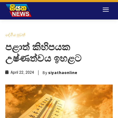
දේශීය පුවත්
පළාත් කිහිපයක
උෂ්ණත්වය ඉහළට
By
siyathaonline
April 22, 2024