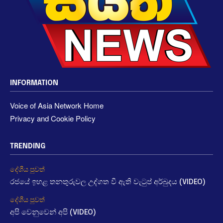
INFORMATION
Voice of Asia Network Home
Privacy and Cookie Policy
TRENDING
දේශීය පුවත්
රජයේ ඉහළ තනතුරුවල උද්ගත වී ඇති වැටුප් අර්බුදය (VIDEO)
දේශීය පුවත්
අපි වෙනුවෙන් අපි (VIDEO)