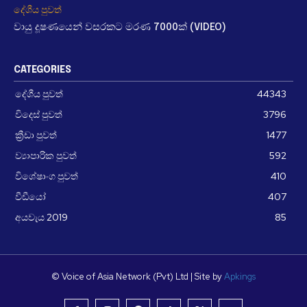
දේශීය පුවත්
වායු දූෂණයෙන් වසරකට මරණ 7000ක් (VIDEO)
CATEGORIES
දේශීය පුවත්
44343
විදෙස් පුවත්
3796
ක්‍රීඩා පුවත්
1477
ව්‍යාපාරික පුවත්
592
විශේෂාංග පුවත්
410
වීඩීයෝ
407
අයවැය 2019
85
© Voice of Asia Network (Pvt) Ltd | Site by
Apkings