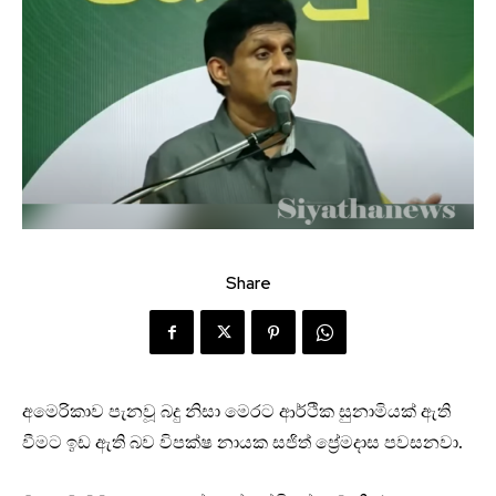
Share
අමෙරිකාව පැනවූ බදු නිසා මෙරට ආර්ථික සුනාමියක් ඇති
වීමට ඉඩ ඇති බව විපක්ෂ නායක සජිත් ප්‍රේමදාස පවසනවා.