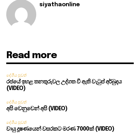
siyathaonline
Read more
දේශීය පුවත්
රජයේ ඉහළ තනතුරුවල උද්ගත වී ඇති වැටුප් අර්බුදය
(VIDEO)
දේශීය පුවත්
අපි වෙනුවෙන් අපි (VIDEO)
දේශීය පුවත්
වායු දූෂණයෙන් වසරකට මරණ 7000ක් (VIDEO)