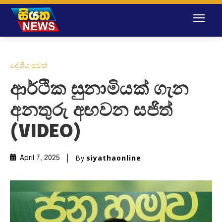
දේශීය පුවත්
ආර්ථික සුනාමියක් ගැන
අනතුරු අඟවන සජිත්
(VIDEO)
By
siyathaonline
April 7, 2025