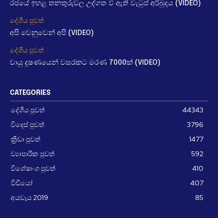
රජයේ ඉහළ තනතුරුවල උද්ගත වී ඇති වැටුප් අර්බුදය (VIDEO)
දේශීය පුවත්
අපි වෙනුවෙන් අපි (VIDEO)
දේශීය පුවත්
වායු දූෂණයෙන් වසරකට මරණ 7000ක් (VIDEO)
CATEGORIES
දේශීය පුවත්
44343
විදෙස් පුවත්
3796
ක්‍රීඩා පුවත්
1477
ව්‍යාපාරික පුවත්
592
විශේෂාංග පුවත්
410
වීඩීයෝ
407
අයවැය 2019
85