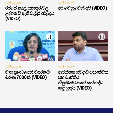
දේශීය පුවත්
දේශීය පුවත්
රජයේ ඉහළ තනතුරුවල
අපි වෙනුවෙන් අපි (VIDEO)
උද්ගත වී ඇති වැටුප් අර්බුදය
(VIDEO)
දේශීය පුවත්
දේශීය පුවත්
වායු දූෂණයෙන් වසරකට
ආරක්ෂක හමුදාව විද්‍යාත්මක
මරණ 7000ක් (VIDEO)
සහ වෘත්තීය
නිපුණත්වයෙන් සන්නද්ධ
කළ යුතුයි (VIDEO)