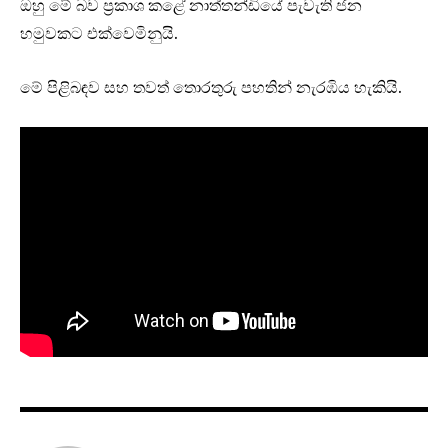
ඔහු මේ බව ප්‍රකාශ කළේ නාත්තන්ඩියේ පැවැති ජන
හමුවකට එක්වෙමිනුයි.
මේ පිළිබඳව සහ තවත් තොරතුරු පහතින් නැරඹිය හැකියි.