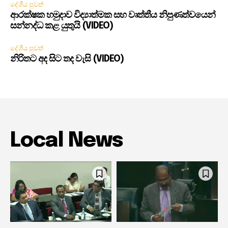
දේශීය පුවත්
ආරක්ෂක හමුදාව විද්‍යාත්මක සහ වෘත්තීය නිපුණත්වයෙන්
සන්නද්ධ කළ යුතුයි (VIDEO)
දේශීය පුවත්
නිරිතට අද සිට තද වැසි (VIDEO)
Local News